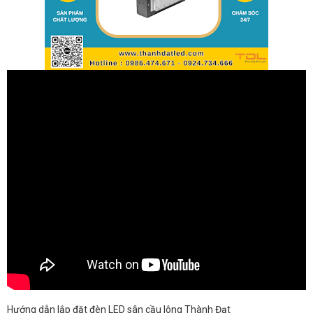
Hướng dẫn lắp đặt đèn LED sân cầu lông Thành Đạt