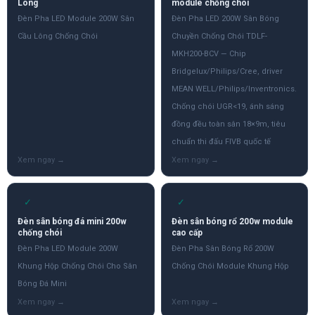
Lông
module chống chói
Đèn Pha LED Module 200W Sân
Đèn Pha LED 200W Sân Bóng
Cầu Lông Chống Chói
Chuyền Chống Chói TDLF-
MKH200-BCV — Chip
Bridgelux/Philips/Cree, driver
MEAN WELL/Philips/Inventronics.
Chống chói UGR<19, ánh sáng
đồng đều toàn sân 18×9m, tiêu
chuẩn thi đấu FIVB quốc tế
✓
✓
Đèn sân bóng đá mini 200w
Đèn sân bóng rổ 200w module
chống chói
cao cấp
Đèn Pha LED Module 200W
Đèn Pha Sân Bóng Rổ 200W
Khung Hộp Chống Chói Cho Sân
Chống Chói Module Khung Hộp
Bóng Đá Mini