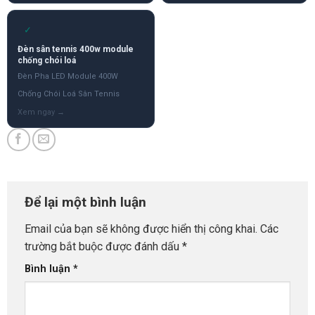
✓
Đèn sân tennis 400w module
chống chói loá
Đèn Pha LED Module 400W
Chống Chói Loá Sân Tennis
Để lại một bình luận
Email của bạn sẽ không được hiển thị công khai.
Các
trường bắt buộc được đánh dấu
*
Bình luận
*