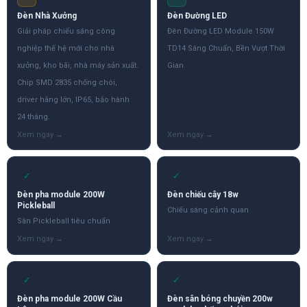
Đèn Nhà Xưởng
Đèn Đường LED
Giải pháp chiếu sáng công
Đèn Đường LED Module 150W
nghiệp thế hệ mới cho nhà
TD14 Sáng Chuẩn, Bền Vượt Thời
xưởng, kho bãi, nhà máy sản xuất.
Gian
Chip SMD 2835 chống chói,
driver hãng lớn, IP65, bảo hành
24 tháng.
✓
✓
Đèn pha module 200W
Đèn chiếu cây 18w
Pickleball
Chiếu sáng cảnh quan
Sân Pickleball tiêu chuẩn
✓
✓
Đèn pha module 200W Cầu
Đèn sân bóng chuyền 200w