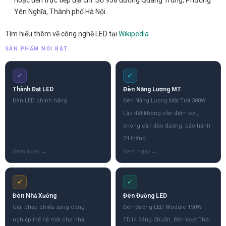
hoặc đến trực tiếp địa chỉ: Số 938 đường Quang Trung, Phường
Yên Nghĩa, Thành phố Hà Nội.
Tìm hiểu thêm về công nghệ LED tại
Wikipedia
SẢN PHẨM NỔI BẬT
✓
✓
Thành Đạt LED
Đèn Năng Lượng MT
Đèn LED chính hãng
Đèn Năng Lượng Mặt Trời 300W
Lắp đặt không cần điện lưới,
không cần đào đường, bảo hành
24 tháng.
✓
✓
Đèn Nhà Xưởng
Đèn Đường LED
Giải pháp chiếu sáng công
Đèn Đường LED Module 150W
nghiệp thế hệ mới cho nhà
TD14 Sáng Chuẩn, Bền Vượt Thời