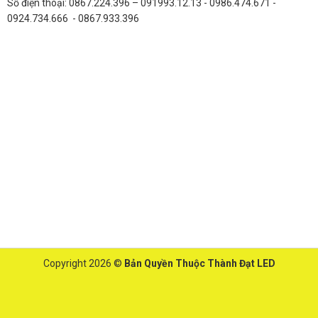
Số điện thoại: 0867.224.396 – 091993.12.13 - 0986.474.671 -
0924.734.666 - 0867.933.396
Copyright 2026 ©
Bản Quyền Thuộc Thành Đạt LED