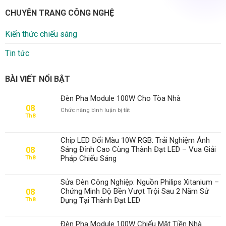
CHUYÊN TRANG CÔNG NGHỆ
Kiến thức chiếu sáng
Tin tức
BÀI VIẾT NỔI BẬT
Đèn Pha Module 100W Cho Tòa Nhà
08
ở
Chức năng bình luận bị tắt
Th8
Đèn
Pha
Module
Chip LED Đổi Màu 10W RGB: Trải Nghiệm Ánh
100W
Sáng Đỉnh Cao Cùng Thành Đạt LED – Vua Giải
08
Cho
Pháp Chiếu Sáng
Th8
Tòa
Nhà
Sửa Đèn Công Nghiệp: Nguồn Philips Xitanium –
Chứng Minh Độ Bền Vượt Trội Sau 2 Năm Sử
08
Dụng Tại Thành Đạt LED
Th8
Đèn Pha Module 100W Chiếu Mặt Tiền Nhà