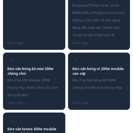
Bridgelux/Philips/Cree, driver
MEAN WELL/Philips/Inventronics.
Chống chói UGR<19, ánh sáng
đồng đều toàn sân 18×9m, tiêu
chuẩn thi đấu FIVB quốc tế
✓
✓
Đèn sân bóng đá mini 200w
Đèn sân bóng rổ 200w module
chống chói
cao cấp
Đèn Pha LED Module 200W
Đèn Pha Sân Bóng Rổ 200W
Khung Hộp Chống Chói Cho Sân
Chống Chói Module Khung Hộp
Bóng Đá Mini
✓
Đèn sân tennis 400w module