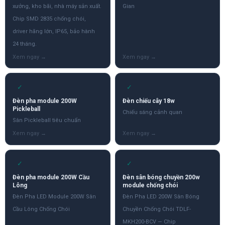
xưởng, kho bãi, nhà máy sản xuất.
Gian
Chip SMD 2835 chống chói,
driver hãng lớn, IP65, bảo hành
24 tháng.
✓
✓
Đèn pha module 200W
Đèn chiếu cây 18w
Pickleball
Chiếu sáng cảnh quan
Sân Pickleball tiêu chuẩn
✓
✓
Đèn pha module 200W Cầu
Đèn sân bóng chuyền 200w
Lông
module chống chói
Đèn Pha LED Module 200W Sân
Đèn Pha LED 200W Sân Bóng
Cầu Lông Chống Chói
Chuyền Chống Chói TDLF-
MKH200-BCV — Chip