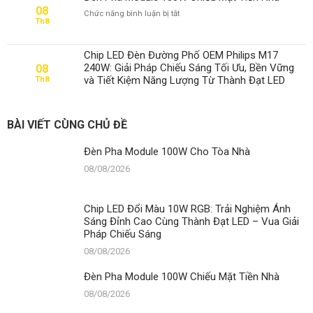
08
ở
Chức năng bình luận bị tắt
Th8
Đèn
Pha
Module
Chip LED Đèn Đường Phố OEM Philips M17
100W
240W: Giải Pháp Chiếu Sáng Tối Ưu, Bền Vững
08
Chiếu
và Tiết Kiệm Năng Lượng Từ Thành Đạt LED
Th8
Mặt
Tiền
Nhà
BÀI VIẾT CÙNG CHỦ ĐỀ
Đèn Pha Module 100W Cho Tòa Nhà
08/08/2026
Chip LED Đổi Màu 10W RGB: Trải Nghiệm Ánh
Sáng Đỉnh Cao Cùng Thành Đạt LED – Vua Giải
Pháp Chiếu Sáng
08/08/2026
Đèn Pha Module 100W Chiếu Mặt Tiền Nhà
08/08/2026