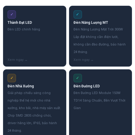
✓
✓
Thành Đạt LED
Đèn Năng Lượng MT
Đèn LED chính hãng
Đèn Năng Lượng Mặt Trời 300W
Lắp đặt không cần điện lưới,
không cần đào đường, bảo hành
24 tháng.
✓
✓
Đèn Nhà Xưởng
Đèn Đường LED
Giải pháp chiếu sáng công
Đèn Đường LED Module 150W
nghiệp thế hệ mới cho nhà
TD14 Sáng Chuẩn, Bền Vượt Thời
xưởng, kho bãi, nhà máy sản xuất.
Gian
Chip SMD 2835 chống chói,
driver hãng lớn, IP65, bảo hành
24 tháng.