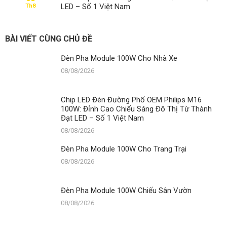
Chiếu
LED – Số 1 Việt Nam
Th8
Sân
Vườn
BÀI VIẾT CÙNG CHỦ ĐỀ
Đèn Pha Module 100W Cho Nhà Xe
08/08/2026
Chip LED Đèn Đường Phố OEM Philips M16
100W: Đỉnh Cao Chiếu Sáng Đô Thị Từ Thành
Đạt LED – Số 1 Việt Nam
08/08/2026
Đèn Pha Module 100W Cho Trang Trại
08/08/2026
Đèn Pha Module 100W Chiếu Sân Vườn
08/08/2026