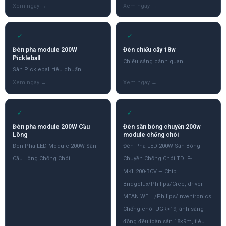
✓
✓
Đèn pha module 200W
Đèn chiếu cây 18w
Pickleball
Chiếu sáng cảnh quan
Sân Pickleball tiêu chuẩn
✓
✓
Đèn pha module 200W Cầu
Đèn sân bóng chuyền 200w
Lông
module chống chói
Đèn Pha LED Module 200W Sân
Đèn Pha LED 200W Sân Bóng
Cầu Lông Chống Chói
Chuyền Chống Chói TDLF-
MKH200-BCV — Chip
Bridgelux/Philips/Cree, driver
MEAN WELL/Philips/Inventronics.
Chống chói UGR<19, ánh sáng
đồng đều toàn sân 18×9m, tiêu