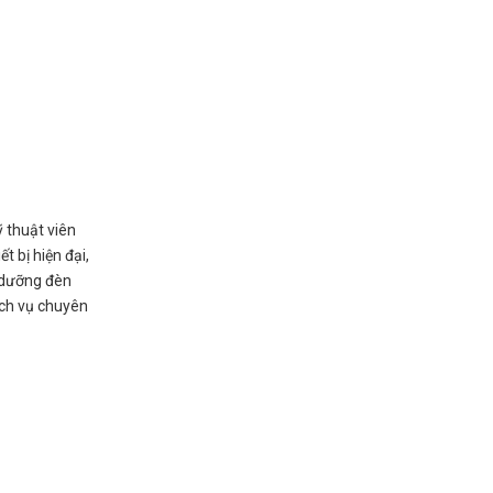
 thuật viên
t bị hiện đại,
o dưỡng đèn
ịch vụ chuyên