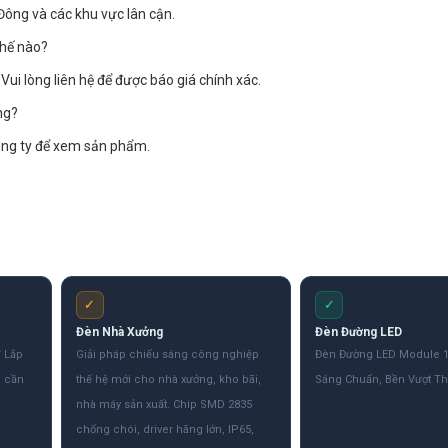
Đông và các khu vực lân cận.
thế nào?
Vui lòng liên hệ để được báo giá chính xác.
ng?
công ty để xem sản phẩm.
✓
✓
Đèn Nhà Xưởng
Đèn Đường LED
 Lắp
Giải pháp chiếu sáng công nghiệp
Đèn Đường LED Module 
g cần
thế hệ mới cho nhà xưởng, kho bãi,
Sáng Chuẩn, Bền Vượt Th
.
nhà máy sản xuất. Chip SMD 2835
chống chói, driver hãng lớn, IP65,