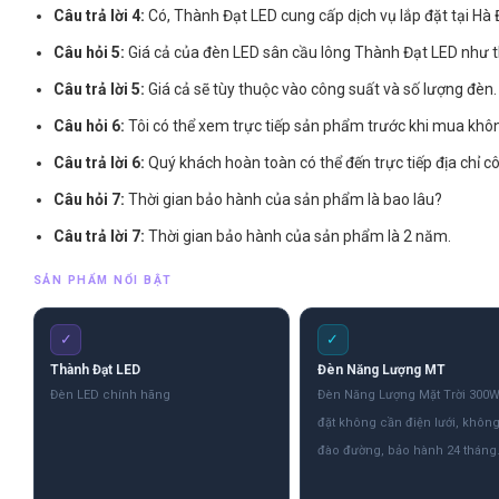
Câu trả lời 4:
Có, Thành Đạt LED cung cấp dịch vụ lắp đặt tại Hà 
Câu hỏi 5:
Giá cả của đèn LED sân cầu lông Thành Đạt LED như 
Câu trả lời 5:
Giá cả sẽ tùy thuộc vào công suất và số lượng đèn. 
Câu hỏi 6:
Tôi có thể xem trực tiếp sản phẩm trước khi mua khô
Câu trả lời 6:
Quý khách hoàn toàn có thể đến trực tiếp địa chỉ 
Câu hỏi 7:
Thời gian bảo hành của sản phẩm là bao lâu?
Câu trả lời 7:
Thời gian bảo hành của sản phẩm là 2 năm.
SẢN PHẨM NỔI BẬT
✓
✓
Thành Đạt LED
Đèn Năng Lượng MT
Đèn LED chính hãng
Đèn Năng Lượng Mặt Trời 300W
đặt không cần điện lưới, khôn
đào đường, bảo hành 24 tháng