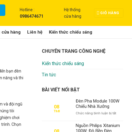
Hotline :
Hệ thống
GIỎ HÀNG
0986474671
cửa hàng
g cửa hàng
Liên hệ
Kiến thức chiếu sáng
CHUYÊN TRANG CÔNG NGHỆ
Kiến thức chiếu sáng
 đến bạn đèn
Tin tức
n năng và thi
BÀI VIẾT NỔI BẬT
Đèn Pha Module 100W
ăm và đội ngũ
Chiếu Nhà Xưởng
08
húng tôi
Th8
ở
Chức năng bình luận bị tắt
nghiệm chơi
Đèn
Pha
 trình. Chọn
Nguồn Philips Xitanium
Module
100W: Độ Bền Đèn
08