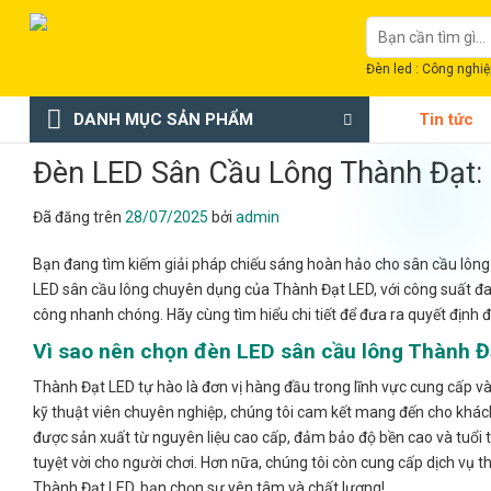
Chuyển
Tìm
đến
kiếm:
nội
Đèn led : Công nghiệp
dung
DANH MỤC SẢN PHẨM
Tin tức
Đèn LED Sân Cầu Lông Thành Đạt:
Đã đăng trên
28/07/2025
bởi
admin
Bạn đang tìm kiếm giải pháp chiếu sáng hoàn hảo cho sân cầu lông 
LED sân cầu lông chuyên dụng của Thành Đạt LED, với công suất đa
công nhanh chóng. Hãy cùng tìm hiểu chi tiết để đưa ra quyết định 
Vì sao nên chọn đèn LED sân cầu lông Thành Đ
Thành Đạt LED tự hào là đơn vị hàng đầu trong lĩnh vực cung cấp và
kỹ thuật viên chuyên nghiệp, chúng tôi cam kết mang đến cho khác
được sản xuất từ nguyên liệu cao cấp, đảm bảo độ bền cao và tuổi t
tuyệt vời cho người chơi. Hơn nữa, chúng tôi còn cung cấp dịch vụ 
Thành Đạt LED, bạn chọn sự yên tâm và chất lượng!