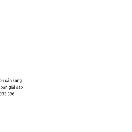
uôn sẵn sàng
 bạn giải đáp
.933.396