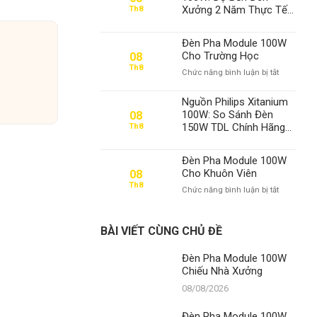
100W
Xưởng 2 Năm Thực Tế
Th8
Chiếu
– Thành Đạt LED Vẫn
Nhà
Số 1 Việt Nam
Xưởng
Đèn Pha Module 100W
Cho Trường Học
08
Th8
ở
Chức năng bình luận bị tắt
Đèn
Pha
Nguồn Philips Xitanium
Module
100W: So Sánh Đèn
08
100W
150W TDL Chính Hãng
Th8
Cho
và Khẳng Định Vị Thế
Trường
Số 1 Của Thành Đạt LED
Học
Đèn Pha Module 100W
Cho Khuôn Viên
08
Th8
ở
Chức năng bình luận bị tắt
Đèn
Pha
Module
BÀI VIẾT CÙNG CHỦ ĐỀ
100W
Cho
Đèn Pha Module 100W
Khuôn
Chiếu Nhà Xưởng
Viên
08/08/2026
Đèn Pha Module 100W