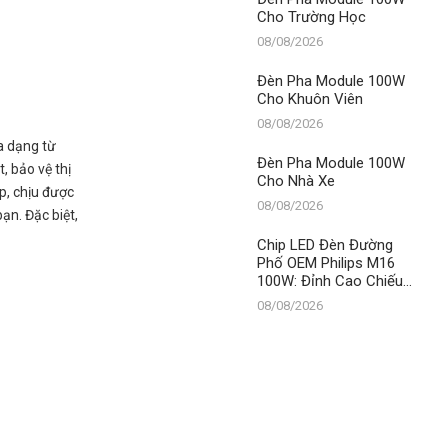
Cho Trường Học
08/08/2026
Đèn Pha Module 100W
Cho Khuôn Viên
08/08/2026
a dạng từ
Đèn Pha Module 100W
 bảo vệ thị
Cho Nhà Xe
ấp, chịu được
08/08/2026
ạn. Đặc biệt,
Chip LED Đèn Đường
Phố OEM Philips M16
100W: Đỉnh Cao Chiếu
Sáng Đô Thị Từ Thành
08/08/2026
Đạt LED – Số 1 Việt
Nam