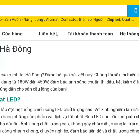
 - Sân Vườn - Năng lượng , Atomat, Contactor, Biến áp, Nguồn, Chip led, Quạt ...
Cửa hàng
Liên hệ
Tài khoản thanh toán
Hệ thốn
 Hà Đông
của mình tại Hà Đông? Đừng bỏ qua bài viết này! Chúng tôi sẽ giới thiệu
 dạng từ 180W đến 450W, đảm bảo ánh sáng chuẩn thi đấu, tiết kiệm điệ
đúng đắn cho sân cầu lông của bạn!
ạt LED?
 lắp đặt hệ thống chiếu sáng LED chất lượng cao. Với kinh nghiệm lâu n
h hàng những sản phẩm và dịch vụ tốt nhất. Đèn LED sân cầu lông của c
họ dài lâu. Ánh sáng chất lượng cao, không gây chói mắt, mang lại trải 
thi công nhanh chóng, chuyên nghiệp, đảm bảo tiến độ và chất lượng công