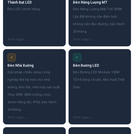
Thành Đạt LED
Đèn Năng Lượng MT
Đèn LED chính hãng
Đèn Năng Lượng Mặt Trời 300W
Lắp đặt không cần điện lưới,
không cần đào đường, bảo hành
24 tháng.
✓
✓
Đèn Nhà Xưởng
Đèn Đường LED
Giải pháp chiếu sáng công
Đèn Đường LED Module 150W
nghiệp thế hệ mới cho nhà
TD14 Sáng Chuẩn, Bền Vượt Thời
xưởng, kho bãi, nhà máy sản xuất.
Gian
Chip SMD 2835 chống chói,
driver hãng lớn, IP65, bảo hành
24 tháng.