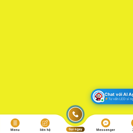
Chat với AI 
Tư vấn LED sỉ n
Gọi ngay
Menu
liên hệ
Messenger