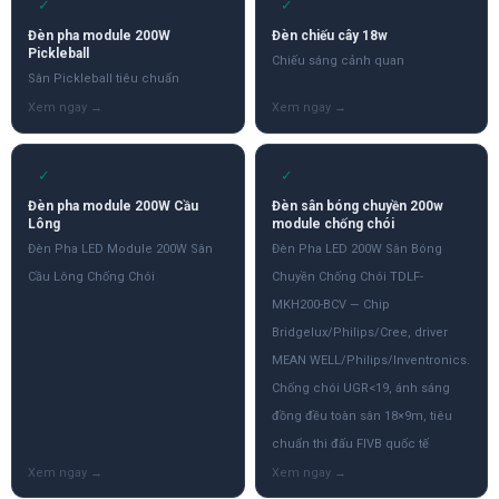
✓
✓
Đèn pha module 200W
Đèn chiếu cây 18w
Pickleball
Chiếu sáng cảnh quan
Sân Pickleball tiêu chuẩn
✓
✓
Đèn pha module 200W Cầu
Đèn sân bóng chuyền 200w
Lông
module chống chói
Đèn Pha LED Module 200W Sân
Đèn Pha LED 200W Sân Bóng
Cầu Lông Chống Chói
Chuyền Chống Chói TDLF-
MKH200-BCV — Chip
Bridgelux/Philips/Cree, driver
MEAN WELL/Philips/Inventronics.
Chống chói UGR<19, ánh sáng
đồng đều toàn sân 18×9m, tiêu
chuẩn thi đấu FIVB quốc tế