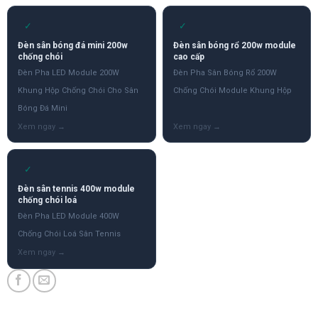
✓
✓
Đèn sân bóng đá mini 200w
Đèn sân bóng rổ 200w module
chống chói
cao cấp
Đèn Pha LED Module 200W
Đèn Pha Sân Bóng Rổ 200W
Khung Hộp Chống Chói Cho Sân
Chống Chói Module Khung Hộp
Bóng Đá Mini
✓
Đèn sân tennis 400w module
chống chói loá
Đèn Pha LED Module 400W
Chống Chói Loá Sân Tennis