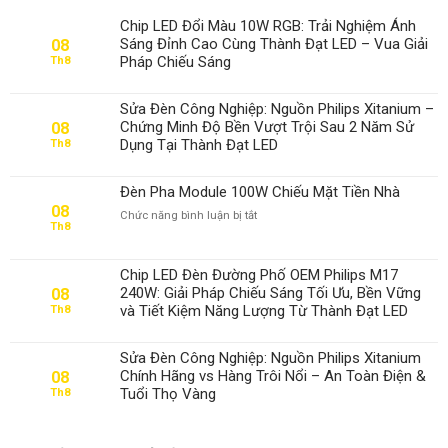
Chip LED Đổi Màu 10W RGB: Trải Nghiệm Ánh
Sáng Đỉnh Cao Cùng Thành Đạt LED – Vua Giải
08
Pháp Chiếu Sáng
Th8
Sửa Đèn Công Nghiệp: Nguồn Philips Xitanium –
Chứng Minh Độ Bền Vượt Trội Sau 2 Năm Sử
08
Dụng Tại Thành Đạt LED
Th8
Đèn Pha Module 100W Chiếu Mặt Tiền Nhà
08
ở
Chức năng bình luận bị tắt
Th8
Đèn
Pha
Module
Chip LED Đèn Đường Phố OEM Philips M17
100W
240W: Giải Pháp Chiếu Sáng Tối Ưu, Bền Vững
08
Chiếu
và Tiết Kiệm Năng Lượng Từ Thành Đạt LED
Th8
Mặt
Tiền
Nhà
Sửa Đèn Công Nghiệp: Nguồn Philips Xitanium
Chính Hãng vs Hàng Trôi Nổi – An Toàn Điện &
08
Tuổi Thọ Vàng
Th8