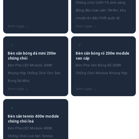
Chống chói UGR<19, ánh sáng
đồng đều toàn sân 18×9m, tiêu
chuẩn thi đấu FIVB quốc tế
✓
✓
Đèn sân bóng đá mini 200w
Đèn sân bóng rổ 200w module
chống chói
cao cấp
Đèn Pha LED Module 200W
Đèn Pha Sân Bóng Rổ 200W
Khung Hộp Chống Chói Cho Sân
Chống Chói Module Khung Hộp
Bóng Đá Mini
✓
Đèn sân tennis 400w module
chống chói loá
Đèn Pha LED Module 400W
Chống Chói Loá Sân Tennis