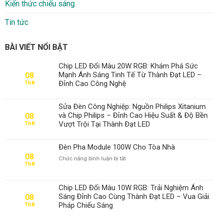
Kiến thức chiếu sáng
Tin tức
BÀI VIẾT NỔI BẬT
Chip LED Đổi Màu 20W RGB: Khám Phá Sức
Mạnh Ánh Sáng Tinh Tế Từ Thành Đạt LED –
08
Đỉnh Cao Công Nghệ
Th8
Sửa Đèn Công Nghiệp: Nguồn Philips Xitanium
và Chip Philips – Đỉnh Cao Hiệu Suất & Độ Bền
08
Vượt Trội Tại Thành Đạt LED
Th8
Đèn Pha Module 100W Cho Tòa Nhà
08
ở
Chức năng bình luận bị tắt
Th8
Đèn
Pha
Module
Chip LED Đổi Màu 10W RGB: Trải Nghiệm Ánh
100W
Sáng Đỉnh Cao Cùng Thành Đạt LED – Vua Giải
08
Cho
Pháp Chiếu Sáng
Th8
Tòa
Nhà