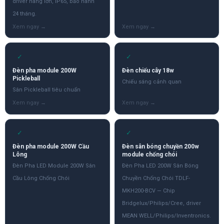
driver hãng lớn, IP65, bảo hành
24 tháng.
✓
✓
Đèn pha module 200W
Đèn chiếu cây 18w
Pickleball
Chiếu sáng cảnh quan
Sân Pickleball tiêu chuẩn
✓
✓
Đèn pha module 200W Cầu
Đèn sân bóng chuyền 200w
Lông
module chống chói
Đèn Pha LED Module 200W Sân
Đèn Pha LED 200W Sân Bóng
Cầu Lông Chống Chói
Chuyền Chống Chói TDLF-
MKH200-BCV — Chip
Bridgelux/Philips/Cree, driver
MEAN WELL/Philips/Inventronics.