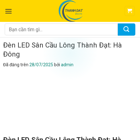
Chuyển
đến
nội
dung
Tìm
kiếm:
Đèn LED Sân Cầu Lông Thành Đạt: Hà
Đông
Đã đăng trên
28/07/2025
bởi
admin
Đèn LED Sân Cầu Lông Thành Đạt: Hà