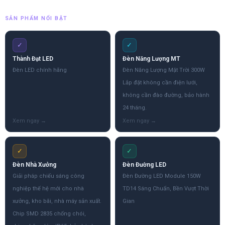
SẢN PHẨM NỔI BẬT
✓
✓
Thành Đạt LED
Đèn Năng Lượng MT
Đèn LED chính hãng
Đèn Năng Lượng Mặt Trời 300W
Lắp đặt không cần điện lưới,
không cần đào đường, bảo hành
24 tháng.
✓
✓
Đèn Nhà Xưởng
Đèn Đường LED
Giải pháp chiếu sáng công
Đèn Đường LED Module 150W
nghiệp thế hệ mới cho nhà
TD14 Sáng Chuẩn, Bền Vượt Thời
xưởng, kho bãi, nhà máy sản xuất.
Gian
Chip SMD 2835 chống chói,