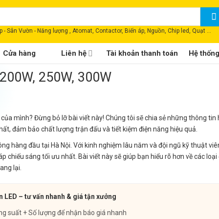
 - Sân Vườn - Năng lượng , Atomat, Contactor, Biến áp, Nguồn, Chip led, Quạt ...
Cửa hàng
Liên hệ
Tài khoản thanh toán
Hệ thốn
 200W, 250W, 300W
ủa mình? Đừng bỏ lỡ bài viết này! Chúng tôi sẽ chia sẻ những thông tin 
t, đảm bảo chất lượng trận đấu và tiết kiệm điện năng hiệu quả.
ông hàng đầu tại Hà Nội. Với kinh nghiệm lâu năm và đội ngũ kỹ thuật vi
chiếu sáng tối ưu nhất. Bài viết này sẽ giúp bạn hiểu rõ hơn về các loạ
ng lại.
n LED – tư vấn nhanh & giá tận xưởng
ng suất + Số lượng để nhận báo giá nhanh