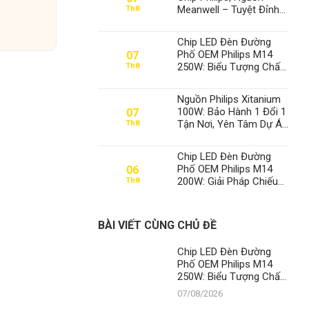
Meanwell – Tuyệt Đỉnh
Th8
Đèn Xưởng, Định Vị Số
1 Thành Đạt LED
Chip LED Đèn Đường
Phố OEM Philips M14
07
250W: Biểu Tượng Chất
Th8
Lượng, Khẳng Định Vị
Thế Số 1 Của Thành Đạt
Nguồn Philips Xitanium
LED
100W: Bảo Hành 1 Đổi 1
07
Tận Nơi, Yên Tâm Dự Án
Th8
– Thành Đạt LED Số 1
Việt Nam
Chip LED Đèn Đường
Phố OEM Philips M14
06
200W: Giải Pháp Chiếu
Th8
Sáng Đỉnh Cao, Khẳng
Định Vị Thế Số 1 Của
Thành Đạt LED
BÀI VIẾT CÙNG CHỦ ĐỀ
Chip LED Đèn Đường
Phố OEM Philips M14
250W: Biểu Tượng Chất
Lượng, Khẳng Định Vị
07/08/2026
Thế Số 1 Của Thành Đạt