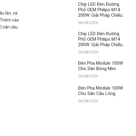
LED
Chip LED Đèn Đường
Phố OEM Philips M14
ều lần, và
200W: Giải Pháp Chiếu
. Thêm vào
Sáng Đỉnh Cao, Khẳng
06/08/2026
Định Vị Thế Số 1 Của
ED sân cầu
Thành Đạt LED
Chip LED Đèn Đường
Phố OEM Philips M14
200W: Giải Pháp Chiếu
Sáng Đỉnh Cao, Khẳng
06/08/2026
Định Vị Thế Số 1 Của
Thành Đạt LED
Đèn Pha Module 100W
Cho Sân Bóng Mini
06/08/2026
Đèn Pha Module 100W
Cho Sân Cầu Lông
06/08/2026