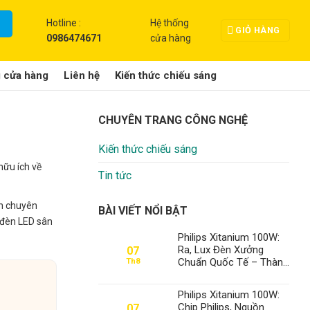
Hotline :
Hệ thống
GIỎ HÀNG
0986474671
cửa hàng
g cửa hàng
Liên hệ
Kiến thức chiếu sáng
CHUYÊN TRANG CÔNG NGHỆ
Kiến thức chiếu sáng
hữu ích về
Tin tức
ên chuyên
BÀI VIẾT NỔI BẬT
i đèn LED sân
Philips Xitanium 100W:
Ra, Lux Đèn Xưởng
07
Chuẩn Quốc Tế – Thành
Th8
Đạt LED Số 1 Việt Nam
Philips Xitanium 100W:
Chip Philips, Nguồn
07