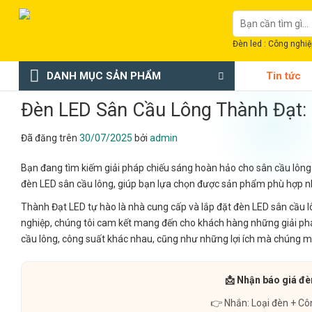
Chuyển
Tìm
đến
kiếm:
nội
Đèn led : Công nghiệp
dung
DANH MỤC SẢN PHẨM
Tin tức
Đèn LED Sân Cầu Lông Thành Đạt:
Đã đăng trên
30/07/2025
bởi
admin
Bạn đang tìm kiếm giải pháp chiếu sáng hoàn hảo cho sân cầu lông c
đèn LED sân cầu lông, giúp bạn lựa chọn được sản phẩm phù hợp nhấ
Thành Đạt LED tự hào là nhà cung cấp và lắp đặt đèn LED sân cầu l
nghiệp, chúng tôi cam kết mang đến cho khách hàng những giải pháp 
cầu lông, công suất khác nhau, cũng như những lợi ích mà chúng ma
📩 Nhận báo giá đè
👉 Nhắn: Loại đèn + Cô