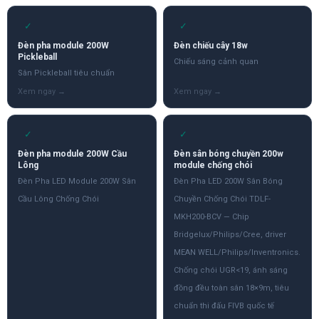
✓
✓
Đèn pha module 200W
Đèn chiếu cây 18w
Pickleball
Chiếu sáng cảnh quan
Sân Pickleball tiêu chuẩn
✓
✓
Đèn pha module 200W Cầu
Đèn sân bóng chuyền 200w
Lông
module chống chói
Đèn Pha LED Module 200W Sân
Đèn Pha LED 200W Sân Bóng
Cầu Lông Chống Chói
Chuyền Chống Chói TDLF-
MKH200-BCV — Chip
Bridgelux/Philips/Cree, driver
MEAN WELL/Philips/Inventronics.
Chống chói UGR<19, ánh sáng
đồng đều toàn sân 18×9m, tiêu
chuẩn thi đấu FIVB quốc tế