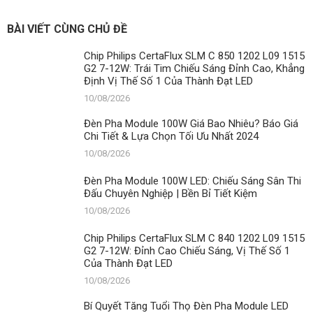
Chiếu
Ưu
Sáng
Nhất
Sân
BÀI VIẾT CÙNG CHỦ ĐỀ
2024
Thi
Đấu
Chip Philips CertaFlux SLM C 850 1202 L09 1515
Chuyên
G2 7-12W: Trái Tim Chiếu Sáng Đỉnh Cao, Khẳng
Nghiệp
Định Vị Thế Số 1 Của Thành Đạt LED
|
Bền
10/08/2026
Bỉ
Tiết
Đèn Pha Module 100W Giá Bao Nhiêu? Báo Giá
Kiệm
Chi Tiết & Lựa Chọn Tối Ưu Nhất 2024
10/08/2026
Đèn Pha Module 100W LED: Chiếu Sáng Sân Thi
Đấu Chuyên Nghiệp | Bền Bỉ Tiết Kiệm
10/08/2026
Chip Philips CertaFlux SLM C 840 1202 L09 1515
G2 7-12W: Đỉnh Cao Chiếu Sáng, Vị Thế Số 1
Của Thành Đạt LED
10/08/2026
Bí Quyết Tăng Tuổi Thọ Đèn Pha Module LED