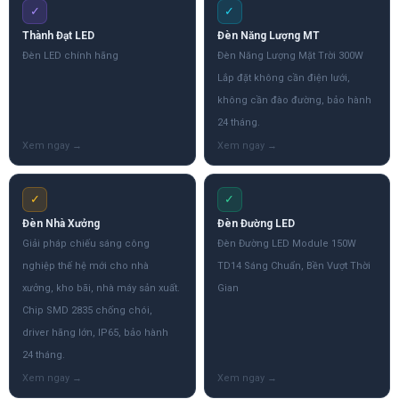
✓
✓
Thành Đạt LED
Đèn Năng Lượng MT
Đèn LED chính hãng
Đèn Năng Lượng Mặt Trời 300W
Lắp đặt không cần điện lưới,
không cần đào đường, bảo hành
24 tháng.
✓
✓
Đèn Nhà Xưởng
Đèn Đường LED
Giải pháp chiếu sáng công
Đèn Đường LED Module 150W
nghiệp thế hệ mới cho nhà
TD14 Sáng Chuẩn, Bền Vượt Thời
xưởng, kho bãi, nhà máy sản xuất.
Gian
Chip SMD 2835 chống chói,
driver hãng lớn, IP65, bảo hành
24 tháng.