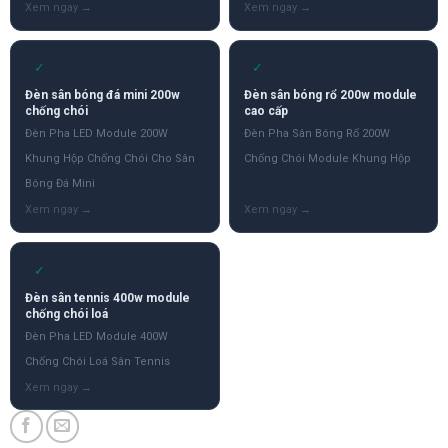
✓
✓
Đèn sân bóng đá mini 200w
Đèn sân bóng rổ 200w module
chống chói
cao cấp
Đèn Pha LED Module 200W
Đèn Pha Sân Bóng Rổ 200W
Khung Hộp Chống Chói Cho Sân
Chống Chói Module Khung Hộp
Bóng Đá Mini
✓
Đèn sân tennis 400w module
chống chói loá
Đèn Pha LED Module 400W
Chống Chói Loá Sân Tennis