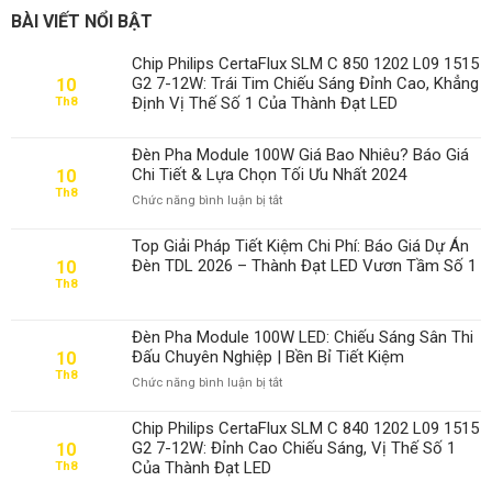
BÀI VIẾT NỔI BẬT
Chip Philips CertaFlux SLM C 850 1202 L09 1515
G2 7-12W: Trái Tim Chiếu Sáng Đỉnh Cao, Khẳng
10
Định Vị Thế Số 1 Của Thành Đạt LED
Th8
Đèn Pha Module 100W Giá Bao Nhiêu? Báo Giá
Chi Tiết & Lựa Chọn Tối Ưu Nhất 2024
10
Th8
ở
Chức năng bình luận bị tắt
Đèn
Pha
Top Giải Pháp Tiết Kiệm Chi Phí: Báo Giá Dự Án
Module
Đèn TDL 2026 – Thành Đạt LED Vươn Tầm Số 1
10
100W
Th8
Giá
Bao
Nhiêu?
Đèn Pha Module 100W LED: Chiếu Sáng Sân Thi
Báo
Đấu Chuyên Nghiệp | Bền Bỉ Tiết Kiệm
10
Giá
Th8
ở
Chức năng bình luận bị tắt
Chi
Đèn
Tiết
Pha
&
Chip Philips CertaFlux SLM C 840 1202 L09 1515
Module
Lựa
G2 7-12W: Đỉnh Cao Chiếu Sáng, Vị Thế Số 1
10
100W
Chọn
Của Thành Đạt LED
Th8
LED:
Tối