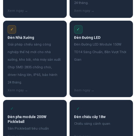
24 tháng.
✓
✓
Đèn Nhà Xưởng
Đèn Đường LED
Giải pháp chiếu sáng công
Đèn Đường LED Module 150W
nghiệp thế hệ mới cho nhà
TD14 Sáng Chuẩn, Bền Vượt Thời
xưởng, kho bãi, nhà máy sản xuất.
Gian
Chip SMD 2835 chống chói,
driver hãng lớn, IP65, bảo hành
24 tháng.
✓
✓
Đèn pha module 200W
Đèn chiếu cây 18w
Pickleball
Chiếu sáng cảnh quan
Sân Pickleball tiêu chuẩn