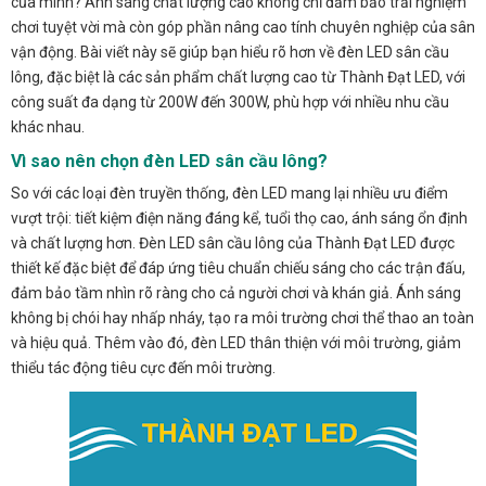
của mình? Ánh sáng chất lượng cao không chỉ đảm bảo trải nghiệm
chơi tuyệt vời mà còn góp phần nâng cao tính chuyên nghiệp của sân
vận động. Bài viết này sẽ giúp bạn hiểu rõ hơn về đèn LED sân cầu
lông, đặc biệt là các sản phẩm chất lượng cao từ Thành Đạt LED, với
công suất đa dạng từ 200W đến 300W, phù hợp với nhiều nhu cầu
khác nhau.
Vì sao nên chọn đèn LED sân cầu lông?
So với các loại đèn truyền thống, đèn LED mang lại nhiều ưu điểm
vượt trội: tiết kiệm điện năng đáng kể, tuổi thọ cao, ánh sáng ổn định
và chất lượng hơn. Đèn LED sân cầu lông của Thành Đạt LED được
thiết kế đặc biệt để đáp ứng tiêu chuẩn chiếu sáng cho các trận đấu,
đảm bảo tầm nhìn rõ ràng cho cả người chơi và khán giả. Ánh sáng
không bị chói hay nhấp nháy, tạo ra môi trường chơi thể thao an toàn
và hiệu quả. Thêm vào đó, đèn LED thân thiện với môi trường, giảm
thiểu tác động tiêu cực đến môi trường.