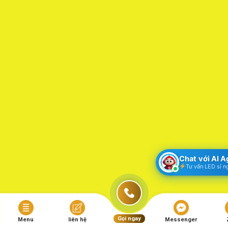
Chat với AI 
Tư vấn LED sỉ n
Gọi ngay
Menu
liên hệ
Messenger