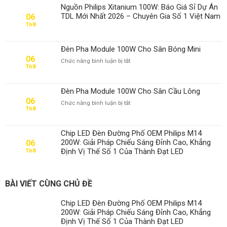
Nguồn Philips Xitanium 100W: Báo Giá Sỉ Dự Án
TDL Mới Nhất 2026 – Chuyên Gia Số 1 Việt Nam
06
Th8
Đèn Pha Module 100W Cho Sân Bóng Mini
06
ở
Chức năng bình luận bị tắt
Th8
Đèn
Pha
Module
Đèn Pha Module 100W Cho Sân Cầu Lông
100W
06
ở
Chức năng bình luận bị tắt
Cho
Th8
Đèn
Sân
Pha
Bóng
Module
Mini
Chip LED Đèn Đường Phố OEM Philips M14
100W
200W: Giải Pháp Chiếu Sáng Đỉnh Cao, Khẳng
06
Cho
Định Vị Thế Số 1 Của Thành Đạt LED
Th8
Sân
Cầu
Lông
BÀI VIẾT CÙNG CHỦ ĐỀ
Chip LED Đèn Đường Phố OEM Philips M14
200W: Giải Pháp Chiếu Sáng Đỉnh Cao, Khẳng
Định Vị Thế Số 1 Của Thành Đạt LED