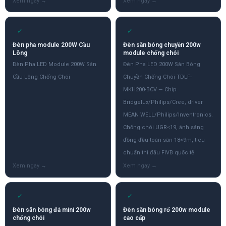
✓
✓
Đèn pha module 200W Cầu
Đèn sân bóng chuyền 200w
Lông
module chống chói
Đèn Pha LED Module 200W Sân
Đèn Pha LED 200W Sân Bóng
Cầu Lông Chống Chói
Chuyền Chống Chói TDLF-
MKH200-BCV — Chip
Bridgelux/Philips/Cree, driver
MEAN WELL/Philips/Inventronics.
Chống chói UGR<19, ánh sáng
đồng đều toàn sân 18×9m, tiêu
chuẩn thi đấu FIVB quốc tế
✓
✓
Đèn sân bóng đá mini 200w
Đèn sân bóng rổ 200w module
chống chói
cao cấp