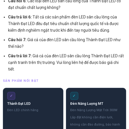
Câu hỏi 6:
Các loại đèn LED sân cầu lông của Thành Đạt LED có
đạt chuẩn chất lượng không?
Câu trả lời 6:
Tất cả các sản phẩm đèn LED sân cầu lông của
Thành Đạt LED đều đạt tiêu chuẩn chất lượng quốc tế và được
kiểm định nghiêm ngặt trước khi đến tay người tiêu dùng.
Câu hỏi 7:
Giá cả của đèn LED sân cầu lông Thành Đạt LED như
thế nào?
Câu trả lời 7:
Giá cả của đèn LED sân cầu lông Thành Đạt LED rất
cạnh tranh trên thị trường. Vui lòng liên hệ để được báo giá chi
tiết.
SẢN PHẨM NỔI BẬT
✓
✓
Thành Đạt LED
Đèn Năng Lượng MT
Đèn LED chính hãng
Đèn Năng Lượng Mặt Trời 300W
Lắp đặt không cần điện lưới,
không cần đào đường, bảo hành