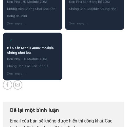
Đèn Pha LED Module 200W
Đèn Pha Sân Bóng Rổ 200W
Khung Hộp Chống Chói Cho Sân
Chống Chói Module Khung Hộp
Bóng Đá Mini
✓
Đèn sân tennis 400w module
chống chói loá
Đèn Pha LED Module 400W
Chống Chói Loá Sân Tennis
Để lại một bình luận
Email của bạn sẽ không được hiển thị công khai.
Các