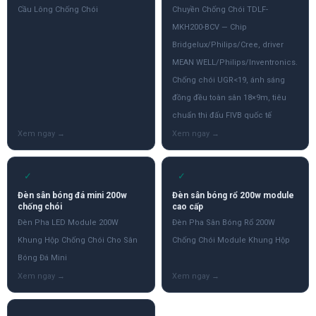
Cầu Lông Chống Chói
Chuyền Chống Chói TDLF-
MKH200-BCV — Chip
Bridgelux/Philips/Cree, driver
MEAN WELL/Philips/Inventronics.
Chống chói UGR<19, ánh sáng
đồng đều toàn sân 18×9m, tiêu
chuẩn thi đấu FIVB quốc tế
✓
✓
Đèn sân bóng đá mini 200w
Đèn sân bóng rổ 200w module
chống chói
cao cấp
Đèn Pha LED Module 200W
Đèn Pha Sân Bóng Rổ 200W
Khung Hộp Chống Chói Cho Sân
Chống Chói Module Khung Hộp
Bóng Đá Mini