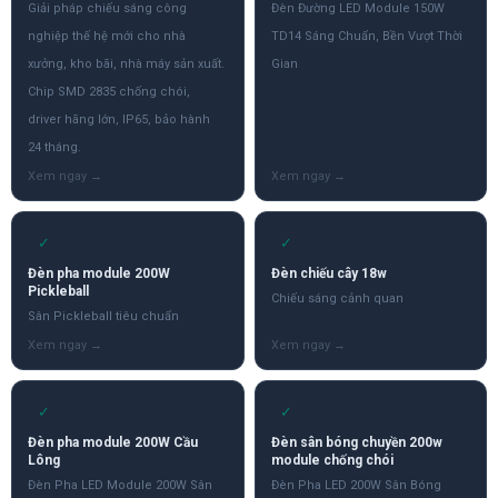
Giải pháp chiếu sáng công
Đèn Đường LED Module 150W
nghiệp thế hệ mới cho nhà
TD14 Sáng Chuẩn, Bền Vượt Thời
xưởng, kho bãi, nhà máy sản xuất.
Gian
Chip SMD 2835 chống chói,
driver hãng lớn, IP65, bảo hành
24 tháng.
✓
✓
Đèn pha module 200W
Đèn chiếu cây 18w
Pickleball
Chiếu sáng cảnh quan
Sân Pickleball tiêu chuẩn
✓
✓
Đèn pha module 200W Cầu
Đèn sân bóng chuyền 200w
Lông
module chống chói
Đèn Pha LED Module 200W Sân
Đèn Pha LED 200W Sân Bóng