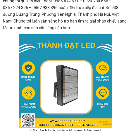
chúng tôi qua số điện thoại: 0986.474.671 – 0924.734.666 –
0867.224.396 – 0867.933.396 hoặc đến trực tiếp địa chỉ: Số 938
đường Quang Trung, Phường Yên Nghĩa, Thành phố Hà Nội, Việt
Nam. Chúng tôi luôn sẵn sàng hỗ trợ bạn tìm ra giải pháp chiếu sáng
tối ưu nhất cho sân cầu lông của bạn.
Hãy liên hệ với chúng tôi ngay hôm nay!