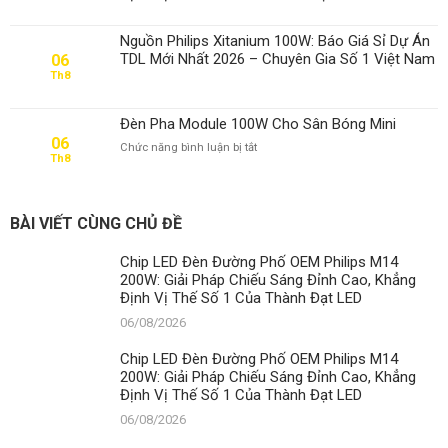
Nguồn Philips Xitanium 100W: Báo Giá Sỉ Dự Án
TDL Mới Nhất 2026 – Chuyên Gia Số 1 Việt Nam
06
Th8
Đèn Pha Module 100W Cho Sân Bóng Mini
06
ở
Chức năng bình luận bị tắt
Th8
Đèn
Pha
Module
100W
BÀI VIẾT CÙNG CHỦ ĐỀ
Cho
Sân
Chip LED Đèn Đường Phố OEM Philips M14
Bóng
200W: Giải Pháp Chiếu Sáng Đỉnh Cao, Khẳng
Mini
Định Vị Thế Số 1 Của Thành Đạt LED
06/08/2026
Chip LED Đèn Đường Phố OEM Philips M14
200W: Giải Pháp Chiếu Sáng Đỉnh Cao, Khẳng
Định Vị Thế Số 1 Của Thành Đạt LED
06/08/2026