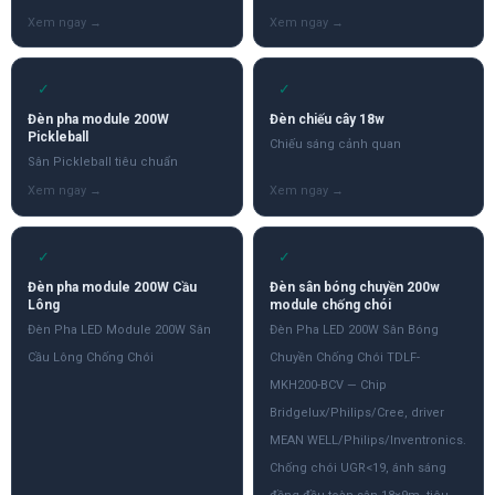
✓
✓
Đèn pha module 200W
Đèn chiếu cây 18w
Pickleball
Chiếu sáng cảnh quan
Sân Pickleball tiêu chuẩn
✓
✓
Đèn pha module 200W Cầu
Đèn sân bóng chuyền 200w
Lông
module chống chói
Đèn Pha LED Module 200W Sân
Đèn Pha LED 200W Sân Bóng
Cầu Lông Chống Chói
Chuyền Chống Chói TDLF-
MKH200-BCV — Chip
Bridgelux/Philips/Cree, driver
MEAN WELL/Philips/Inventronics.
Chống chói UGR<19, ánh sáng