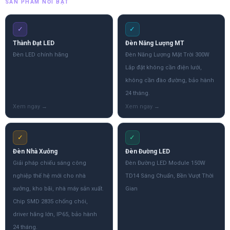
SẢN PHẨM NỔI BẬT
✓
✓
Thành Đạt LED
Đèn Năng Lượng MT
Đèn LED chính hãng
Đèn Năng Lượng Mặt Trời 300W
Lắp đặt không cần điện lưới,
không cần đào đường, bảo hành
24 tháng.
✓
✓
Đèn Nhà Xưởng
Đèn Đường LED
Giải pháp chiếu sáng công
Đèn Đường LED Module 150W
nghiệp thế hệ mới cho nhà
TD14 Sáng Chuẩn, Bền Vượt Thời
xưởng, kho bãi, nhà máy sản xuất.
Gian
Chip SMD 2835 chống chói,
driver hãng lớn, IP65, bảo hành
24 tháng.