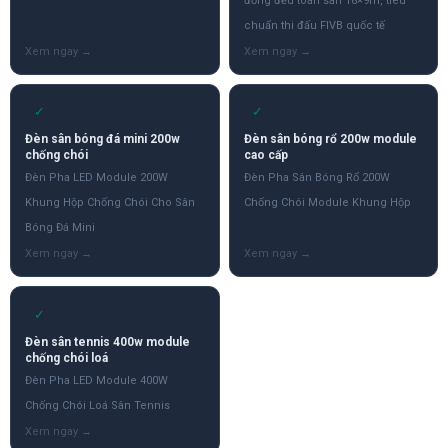
đồng đều toàn sân 18×9m, tiêu
chuẩn thi đấu FIVB quốc tế
✓
✓
Đèn sân bóng đá mini 200w
Đèn sân bóng rổ 200w module
chống chói
cao cấp
Đèn Pha LED Module 200W
Đèn Pha Sân Bóng Rổ 200W
Khung Hộp Chống Chói Cho Sân
Chống Chói Module Khung Hộp
Bóng Đá Mini
✓
Đèn sân tennis 400w module
chống chói loá
Đèn Pha LED Module 400W
Chống Chói Loá Sân Tennis