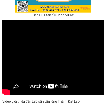
Đèn LED sân cầu lông 500W
Video giới thiệu đèn LED sân cầu lông Thành Đạt LED