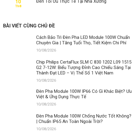
Chi
Đèn Tối Ưu Thực Tế Tại Nhà Xưởng
10
100W
Phí
Th8
IP66
Có
Gì
Khác
BÀI VIẾT CÙNG CHỦ ĐỀ
Biệt?
Ưu
Cách Bảo Trì Đèn Pha LED Module 100W Chuẩn
Việt
Chuyên Gia | Tăng Tuổi Thọ, Tiết Kiệm Chi Phí
&
Ứng
10/08/2026
Dụng
Thực
Chip Philips CertaFlux SLM C 830 1202 L09 1515
Tế
G2 7-12W: Biểu Tượng Đỉnh Cao Chiếu Sáng Tại
Thành Đạt LED – Vị Thế Số 1 Việt Nam
10/08/2026
Đèn Pha Module 100W IP66 Có Gì Khác Biệt? Ưu
Việt & Ứng Dụng Thực Tế
10/08/2026
Đèn Pha Module 100W Chống Nước Tốt Không?
| Chuẩn IP65 An Toàn Ngoài Trời?
10/08/2026