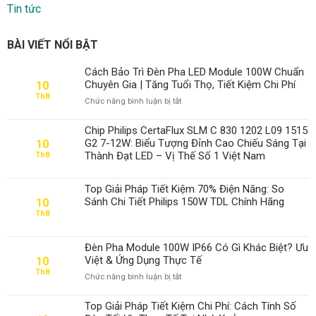
Tin tức
BÀI VIẾT NỔI BẬT
Cách Bảo Trì Đèn Pha LED Module 100W Chuẩn
Chuyên Gia | Tăng Tuổi Thọ, Tiết Kiệm Chi Phí
10
Th8
ở
Chức năng bình luận bị tắt
Cách
Bảo
Chip Philips CertaFlux SLM C 830 1202 L09 1515
Trì
G2 7-12W: Biểu Tượng Đỉnh Cao Chiếu Sáng Tại
10
Đèn
Thành Đạt LED – Vị Thế Số 1 Việt Nam
Th8
Pha
LED
Module
Top Giải Pháp Tiết Kiệm 70% Điện Năng: So
100W
Sánh Chi Tiết Philips 150W TDL Chính Hãng
10
Chuẩn
Th8
Chuyên
Gia
|
Đèn Pha Module 100W IP66 Có Gì Khác Biệt? Ưu
Tăng
Việt & Ứng Dụng Thực Tế
10
Tuổi
Th8
ở
Chức năng bình luận bị tắt
Thọ,
Đèn
Tiết
Pha
Top Giải Pháp Tiết Kiệm Chi Phí: Cách Tính Số
Kiệm
Module