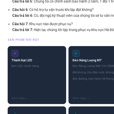
Câu trả lời 5:
Chúng tôi có chính sách bảo hành 2 năm, 1 đổi 1 tr
Câu hỏi 6:
Có hỗ trợ tư vấn trước khi lắp đặt không?
Câu trả lời 6:
Có, đội ngũ kỹ thuật viên của chúng tôi sẽ tư vấn m
Câu hỏi 7:
Khu vực nào được phục vụ?
Câu trả lời 7:
Hiện tại, chúng tôi tập trung phục vụ khu vực Hà Đô
SẢN PHẨM NỔI BẬT
✓
✓
Thành Đạt LED
Đèn Năng Lượng MT
Đèn LED chính hãng
Đèn Năng Lượng Mặt Trời 300W
đặt không cần điện lưới, khôn
đào đường, bảo hành 24 tháng
✓
✓