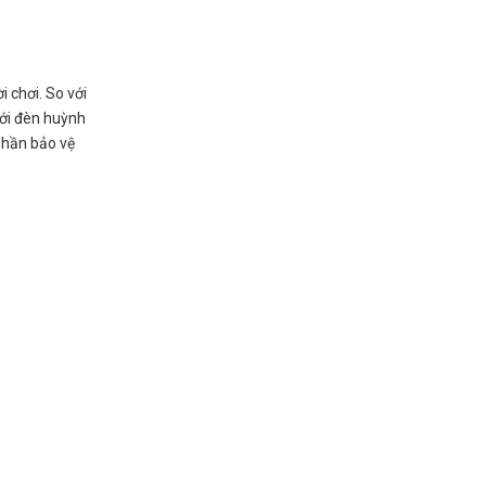
 chơi. So với
với đèn huỳnh
 phần bảo vệ