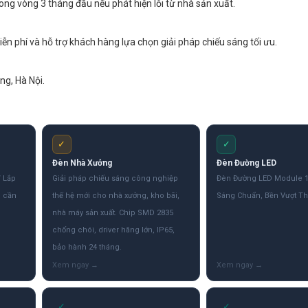
ong vòng 3 tháng đầu nếu phát hiện lỗi từ nhà sản xuất.
iễn phí và hỗ trợ khách hàng lựa chọn giải pháp chiếu sáng tối ưu.
ng, Hà Nội.
✓
✓
Đèn Nhà Xưởng
Đèn Đường LED
 Lắp
Giải pháp chiếu sáng công nghiệp
Đèn Đường LED Module 
g cần
thế hệ mới cho nhà xưởng, kho bãi,
Sáng Chuẩn, Bền Vượt Th
.
nhà máy sản xuất. Chip SMD 2835
chống chói, driver hãng lớn, IP65,
bảo hành 24 tháng.
✓
✓