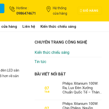
Hotline :
Hệ thống
GIỎ HÀNG
0986474671
cửa hàng
g cửa hàng
Liên hệ
Kiến thức chiếu sáng
CHUYÊN TRANG CÔNG NGHỆ
Kiến thức chiếu sáng
Tin tức
t đèn LED sân
BÀI VIẾT NỔI BẬT
rõ hơn về sản
Philips Xitanium 100W:
Ra, Lux Đèn Xưởng
07
Chuẩn Quốc Tế – Thành
Th8
Đạt LED Số 1 Việt Nam
Philips Xitanium 100W:
Chip Philips, Nguồn
07