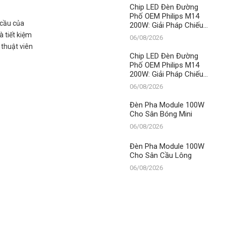
LED
Chip LED Đèn Đường
Phố OEM Philips M14
 cầu của
200W: Giải Pháp Chiếu
Sáng Đỉnh Cao, Khẳng
à tiết kiệm
06/08/2026
Định Vị Thế Số 1 Của
 thuật viên
Thành Đạt LED
Chip LED Đèn Đường
Phố OEM Philips M14
200W: Giải Pháp Chiếu
Sáng Đỉnh Cao, Khẳng
06/08/2026
Định Vị Thế Số 1 Của
Thành Đạt LED
Đèn Pha Module 100W
Cho Sân Bóng Mini
06/08/2026
Đèn Pha Module 100W
Cho Sân Cầu Lông
06/08/2026