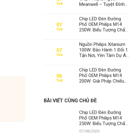
Meanwell – Tuyệt Đỉnh
Th8
Đèn Xưởng, Định Vị Số
1 Thành Đạt LED
Chip LED Đèn Đường
Phố OEM Philips M14
07
250W: Biểu Tượng Chất
Th8
Lượng, Khẳng Định Vị
Thế Số 1 Của Thành Đạt
Nguồn Philips Xitanium
LED
100W: Bảo Hành 1 Đổi 1
07
Tận Nơi, Yên Tâm Dự Án
Th8
– Thành Đạt LED Số 1
Việt Nam
Chip LED Đèn Đường
Phố OEM Philips M14
06
200W: Giải Pháp Chiếu
Th8
Sáng Đỉnh Cao, Khẳng
Định Vị Thế Số 1 Của
Thành Đạt LED
BÀI VIẾT CÙNG CHỦ ĐỀ
Chip LED Đèn Đường
Phố OEM Philips M14
250W: Biểu Tượng Chất
Lượng, Khẳng Định Vị
07/08/2026
Thế Số 1 Của Thành Đạt