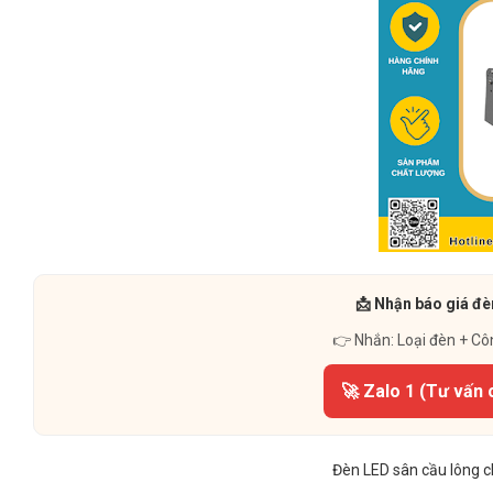
📩 Nhận báo giá đè
👉 Nhắn: Loại đèn + Cô
🚀 Zalo 1 (Tư vấn 
Đèn LED sân cầu lông