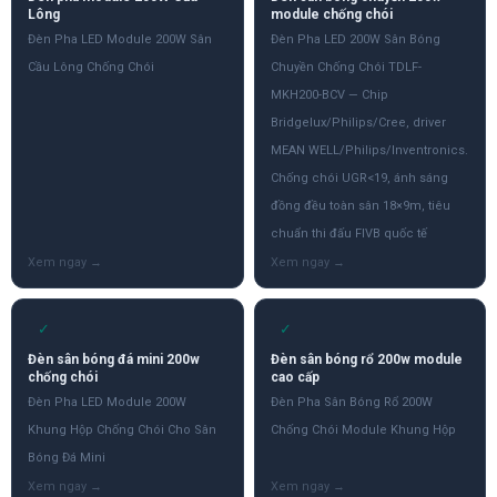
Lông
module chống chói
Đèn Pha LED Module 200W Sân
Đèn Pha LED 200W Sân Bóng
Cầu Lông Chống Chói
Chuyền Chống Chói TDLF-
MKH200-BCV — Chip
Bridgelux/Philips/Cree, driver
MEAN WELL/Philips/Inventronics.
Chống chói UGR<19, ánh sáng
đồng đều toàn sân 18×9m, tiêu
chuẩn thi đấu FIVB quốc tế
✓
✓
Đèn sân bóng đá mini 200w
Đèn sân bóng rổ 200w module
chống chói
cao cấp
Đèn Pha LED Module 200W
Đèn Pha Sân Bóng Rổ 200W
Khung Hộp Chống Chói Cho Sân
Chống Chói Module Khung Hộp
Bóng Đá Mini