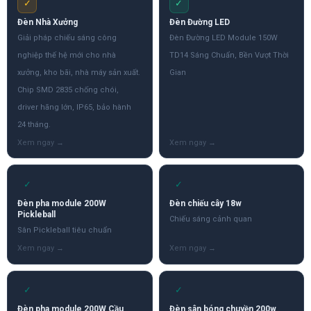
✓
✓
Đèn Nhà Xưởng
Đèn Đường LED
Giải pháp chiếu sáng công
Đèn Đường LED Module 150W
nghiệp thế hệ mới cho nhà
TD14 Sáng Chuẩn, Bền Vượt Thời
xưởng, kho bãi, nhà máy sản xuất.
Gian
Chip SMD 2835 chống chói,
driver hãng lớn, IP65, bảo hành
24 tháng.
✓
✓
Đèn pha module 200W
Đèn chiếu cây 18w
Pickleball
Chiếu sáng cảnh quan
Sân Pickleball tiêu chuẩn
✓
✓
Đèn pha module 200W Cầu
Đèn sân bóng chuyền 200w