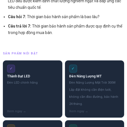
LED đều được kiểm định chất lượng nghiêm ngặt và đáp ứng các
tiêu chuẩn quốc tế.
Câu hỏi 7:
Thời gian bảo hành sản phẩm là bao lâu?
Câu trả lời 7:
Thời gian bảo hành sản phẩm được quy định cụ thể
trong hợp đồng mua bán.
SẢN PHẨM NỔI BẬT
✓
✓
Thành Đạt LED
Đèn Năng Lượng MT
Đèn LED chính hãng
Đèn Năng Lượng Mặt Trời 300W
Lắp đặt không cần điện lưới,
không cần đào đường, bảo hành
24 tháng.