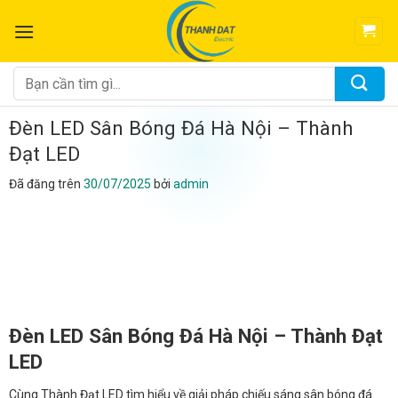
Chuyển
đến
nội
dung
Tìm
kiếm:
Đèn LED Sân Bóng Đá Hà Nội – Thành
Đạt LED
Đã đăng trên
30/07/2025
bởi
admin
Đèn LED Sân Bóng Đá Hà Nội – Thành Đạt
LED
Cùng Thành Đạt LED tìm hiểu về giải pháp chiếu sáng sân bóng đá