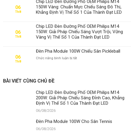
Chip LED Đèn Đường Phố OEM Philips M14
100W
150W Vàng: Chuẩn Mực Chiếu Sáng Đô Thị,
06
Cho
Khẳng Định Vị Thế Số 1 Của Thành Đạt LED
Th8
Sân
Tennis
Chip LED Đèn Đường Phố OEM Philips M14
150W: Giải Pháp Chiếu Sáng Vượt Trội, Vững
06
Vàng Vị Thế Số 1 Của Thành Đạt LED
Th8
Đèn Pha Module 100W Chiếu Sân Pickleball
06
ở
Chức năng bình luận bị tắt
Th8
Đèn
Pha
Module
100W
BÀI VIẾT CÙNG CHỦ ĐỀ
Chiếu
Sân
Chip LED Đèn Đường Phố OEM Philips M14
Pickleball
200W: Giải Pháp Chiếu Sáng Đỉnh Cao, Khẳng
Định Vị Thế Số 1 Của Thành Đạt LED
06/08/2026
Đèn Pha Module 100W Cho Sân Tennis
06/08/2026