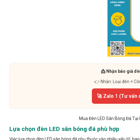
📩 Nhận báo giá đè
👉 Nhắn: Loại đèn + Cô
🚀 Zalo 1 (Tư vấn 
Mua Đèn LED Sân Bóng Đá Tại
Lựa chọn đèn LED sân bóng đá phù hợp
Việc lựa chọn đèn LED sân bóng đá phụ thuộc vào nhiều yếu tố, bao