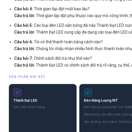
Câu hỏi 4:
Thời gian lắp đặt mất bao lâu?
Câu trả lời:
Thời gian lắp đặt phụ thuộc vào quy mô công trình, 
Câu hỏi 5:
Các loại đèn LED sân bóng đá nào Thành Đạt LED cun
Câu trả lời:
Thành Đạt LED cung cấp đa dạng các loại đèn LED s
Câu hỏi 6:
Tôi có thể thanh toán bằng cách nào?
Câu trả lời:
Chúng tôi chấp nhận nhiều hình thức thanh toán như
Câu hỏi 7:
Chính sách đổi trả như thế nào?
Câu trả lời:
Thành Đạt LED có chính sách đổi trả rõ ràng, cụ thể
SẢN PHẨM NỔI BẬT
✓
✓
Thành Đạt LED
Đèn Năng Lượng MT
Đèn LED chính hãng
Đèn Năng Lượng Mặt Trời 300W
đặt không cần điện lưới, khôn
đào đường, bảo hành 24 tháng