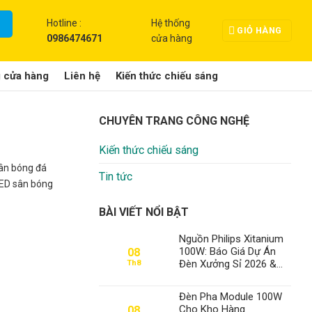
Hotline :
Hệ thống
GIỎ HÀNG
0986474671
cửa hàng
g cửa hàng
Liên hệ
Kiến thức chiếu sáng
CHUYÊN TRANG CÔNG NGHỆ
Kiến thức chiếu sáng
sân bóng đá
Tin tức
 LED sân bóng
BÀI VIẾT NỔI BẬT
Nguồn Philips Xitanium
100W: Báo Giá Dự Án
08
Đèn Xưởng Sỉ 2026 &
Th8
Khẳng Định Vị Thế Số 1
Việt Nam Của Thành
Đèn Pha Module 100W
Đạt LED
Cho Kho Hàng
08