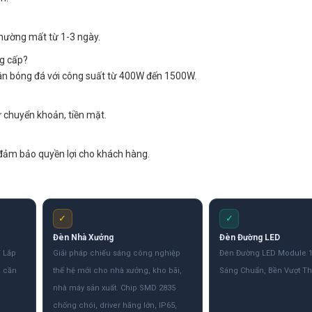
thường mất từ 1-3 ngày.
g cấp?
ân bóng đá với công suất từ 400W đến 1500W.
 chuyển khoản, tiền mặt.
, đảm bảo quyền lợi cho khách hàng.
✓
✓
Đèn Nhà Xưởng
Đèn Đường LED
 Lắp
Giải pháp chiếu sáng công nghiệp
Đèn Đường LED Module 
g cần
thế hệ mới cho nhà xưởng, kho bãi,
Sáng Chuẩn, Bền Vượt Th
.
nhà máy sản xuất. Chip SMD 2835
chống chói, driver hãng lớn, IP65,