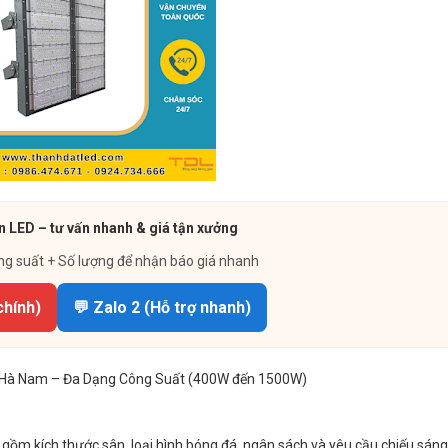
n LED – tư vấn nhanh & giá tận xưởng
ng suất + Số lượng để nhận báo giá nhanh
chính)
💬 Zalo 2 (Hỗ trợ nhanh)
 Hà Nam – Đa Dạng Công Suất (400W đến 1500W)
 gồm kích thước sân, loại hình bóng đá, ngân sách và yêu cầu chiếu sán