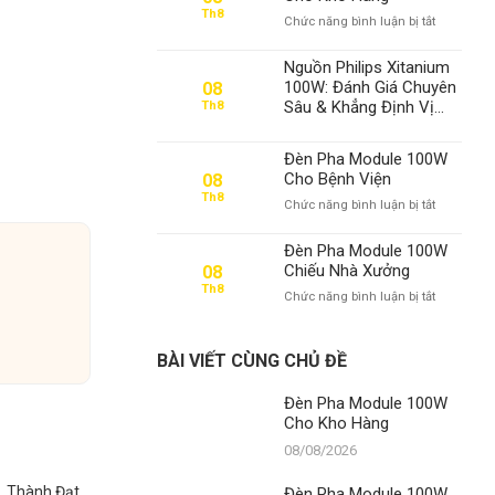
Th8
ở
Chức năng bình luận bị tắt
Đèn
Pha
Nguồn Philips Xitanium
Module
100W: Đánh Giá Chuyên
08
100W
Sâu & Khẳng Định Vị
Th8
Cho
Thế Số 1 Của Đèn
Kho
Xưởng TDL tại Việt Nam
Hàng
Đèn Pha Module 100W
Cho Bệnh Viện
08
Th8
ở
Chức năng bình luận bị tắt
Đèn
Pha
Đèn Pha Module 100W
Module
Chiếu Nhà Xưởng
08
100W
Th8
ở
Chức năng bình luận bị tắt
Cho
Đèn
Bệnh
Pha
Viện
Module
BÀI VIẾT CÙNG CHỦ ĐỀ
100W
Chiếu
Đèn Pha Module 100W
Nhà
Cho Kho Hàng
Xưởng
08/08/2026
g. Thành Đạt
Đèn Pha Module 100W