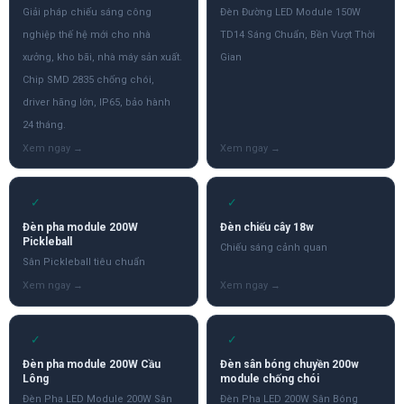
Giải pháp chiếu sáng công
Đèn Đường LED Module 150W
nghiệp thế hệ mới cho nhà
TD14 Sáng Chuẩn, Bền Vượt Thời
xưởng, kho bãi, nhà máy sản xuất.
Gian
Chip SMD 2835 chống chói,
driver hãng lớn, IP65, bảo hành
24 tháng.
✓
✓
Đèn pha module 200W
Đèn chiếu cây 18w
Pickleball
Chiếu sáng cảnh quan
Sân Pickleball tiêu chuẩn
✓
✓
Đèn pha module 200W Cầu
Đèn sân bóng chuyền 200w
Lông
module chống chói
Đèn Pha LED Module 200W Sân
Đèn Pha LED 200W Sân Bóng