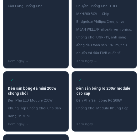
Cầu Lông Chống Chói
Chuyền Chống Chói TDLF-
MKH200-BCV — Chip
Bridgelux/Philips/Cree, driver
MEAN WELL/Philips/Inventronics.
Chống chói UGR<19, ánh sáng
đồng đều toàn sân 18×9m, tiêu
chuẩn thi đấu FIVB quốc tế
✓
✓
Đèn sân bóng đá mini 200w
Đèn sân bóng rổ 200w module
chống chói
cao cấp
Đèn Pha LED Module 200W
Đèn Pha Sân Bóng Rổ 200W
Khung Hộp Chống Chói Cho Sân
Chống Chói Module Khung Hộp
Bóng Đá Mini