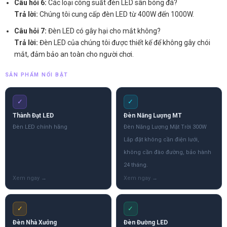
Câu hỏi 6:
Các loại công suất đèn LED sân bóng đá?
Trả lời:
Chúng tôi cung cấp đèn LED từ 400W đến 1000W.
Câu hỏi 7:
Đèn LED có gây hại cho mắt không?
Trả lời:
Đèn LED của chúng tôi được thiết kế để không gây chói
mắt, đảm bảo an toàn cho người chơi.
SẢN PHẨM NỔI BẬT
✓
✓
Thành Đạt LED
Đèn Năng Lượng MT
Đèn LED chính hãng
Đèn Năng Lượng Mặt Trời 300W
Lắp đặt không cần điện lưới,
không cần đào đường, bảo hành
24 tháng.
✓
✓
Đèn Nhà Xưởng
Đèn Đường LED