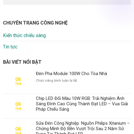
CHUYÊN TRANG CÔNG NGHỆ
Kiến thức chiếu sáng
Tin tức
BÀI VIẾT NỔI BẬT
Đèn Pha Module 100W Cho Tòa Nhà
08
ở
Chức năng bình luận bị tắt
Th8
Đèn
Pha
Module
Chip LED Đổi Màu 10W RGB: Trải Nghiệm Ánh
100W
Sáng Đỉnh Cao Cùng Thành Đạt LED – Vua Giải
08
Cho
Pháp Chiếu Sáng
Th8
Tòa
Nhà
Sửa Đèn Công Nghiệp: Nguồn Philips Xitanium –
Chứng Minh Độ Bền Vượt Trội Sau 2 Năm Sử
08
Dụng Tại Thành Đạt LED
Th8