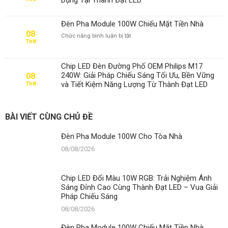
Đèn Pha Module 100W Chiếu Mặt Tiền Nhà
08
ở
Chức năng bình luận bị tắt
Th8
Đèn
Pha
Module
Chip LED Đèn Đường Phố OEM Philips M17
100W
240W: Giải Pháp Chiếu Sáng Tối Ưu, Bền Vững
08
Chiếu
và Tiết Kiệm Năng Lượng Từ Thành Đạt LED
Th8
Mặt
Tiền
Nhà
BÀI VIẾT CÙNG CHỦ ĐỀ
Đèn Pha Module 100W Cho Tòa Nhà
08/08/2026
Chip LED Đổi Màu 10W RGB: Trải Nghiệm Ánh
Sáng Đỉnh Cao Cùng Thành Đạt LED – Vua Giải
Pháp Chiếu Sáng
08/08/2026
Đèn Pha Module 100W Chiếu Mặt Tiền Nhà