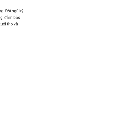
ng. Đội ngũ kỹ
óng, đảm bảo
uổi thọ và