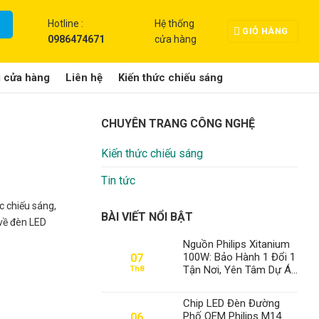
Hotline :
Hệ thống
GIỎ HÀNG
0986474671
cửa hàng
g cửa hàng
Liên hệ
Kiến thức chiếu sáng
CHUYÊN TRANG CÔNG NGHỆ
Kiến thức chiếu sáng
Tin tức
c chiếu sáng,
BÀI VIẾT NỔI BẬT
 về đèn LED
Nguồn Philips Xitanium
100W: Bảo Hành 1 Đổi 1
07
Tận Nơi, Yên Tâm Dự Án
Th8
– Thành Đạt LED Số 1
Việt Nam
Chip LED Đèn Đường
Phố OEM Philips M14
06