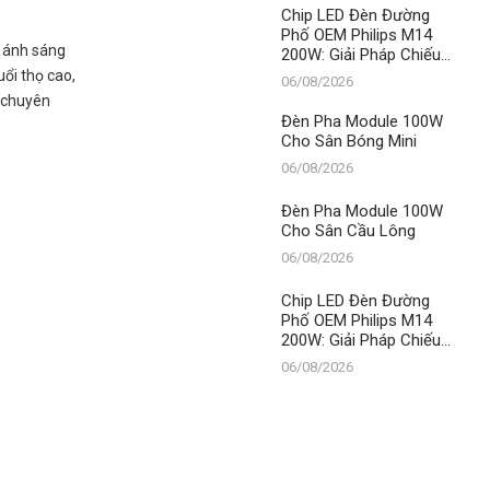
Thành Đạt LED
Chip LED Đèn Đường
Phố OEM Philips M14
o ánh sáng
200W: Giải Pháp Chiếu
Sáng Đỉnh Cao, Khẳng
uổi thọ cao,
06/08/2026
Định Vị Thế Số 1 Của
à chuyên
Thành Đạt LED
Đèn Pha Module 100W
Cho Sân Bóng Mini
06/08/2026
Đèn Pha Module 100W
Cho Sân Cầu Lông
06/08/2026
Chip LED Đèn Đường
Phố OEM Philips M14
200W: Giải Pháp Chiếu
Sáng Đỉnh Cao, Khẳng
06/08/2026
Định Vị Thế Số 1 Của
Thành Đạt LED