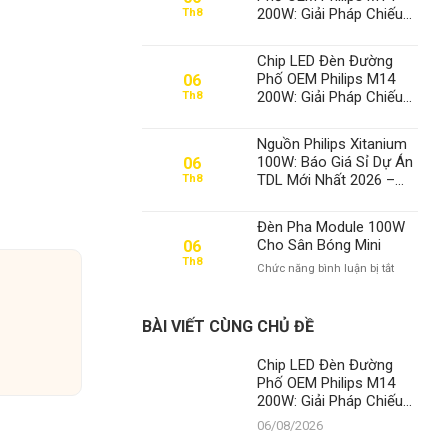
200W: Giải Pháp Chiếu
Th8
Sáng Đỉnh Cao, Khẳng
Định Vị Thế Số 1 Của
Chip LED Đèn Đường
Thành Đạt LED
Phố OEM Philips M14
06
200W: Giải Pháp Chiếu
Th8
Sáng Đỉnh Cao, Khẳng
Định Vị Thế Số 1 Của
Nguồn Philips Xitanium
Thành Đạt LED
100W: Báo Giá Sỉ Dự Án
06
TDL Mới Nhất 2026 –
Th8
Chuyên Gia Số 1 Việt
Nam
Đèn Pha Module 100W
Cho Sân Bóng Mini
06
Th8
ở
Chức năng bình luận bị tắt
Đèn
Pha
Module
BÀI VIẾT CÙNG CHỦ ĐỀ
100W
Cho
Chip LED Đèn Đường
Sân
Phố OEM Philips M14
Bóng
200W: Giải Pháp Chiếu
Mini
Sáng Đỉnh Cao, Khẳng
06/08/2026
Định Vị Thế Số 1 Của