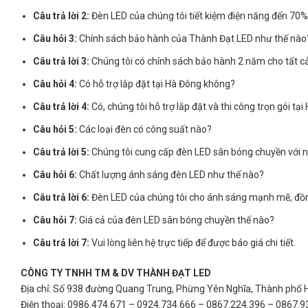
Câu trả lời 2:
Đèn LED của chúng tôi tiết kiệm điện năng đến 70% 
Câu hỏi 3:
Chính sách bảo hành của Thành Đạt LED như thế nào
Câu trả lời 3:
Chúng tôi có chính sách bảo hành 2 năm cho tất c
Câu hỏi 4:
Có hỗ trợ lắp đặt tại Hà Đông không?
Câu trả lời 4:
Có, chúng tôi hỗ trợ lắp đặt và thi công trọn gói tại
Câu hỏi 5:
Các loại đèn có công suất nào?
Câu trả lời 5:
Chúng tôi cung cấp đèn LED sân bóng chuyền với 
Câu hỏi 6:
Chất lượng ánh sáng đèn LED như thế nào?
Câu trả lời 6:
Đèn LED của chúng tôi cho ánh sáng mạnh mẽ, đồng
Câu hỏi 7:
Giá cả của đèn LED sân bóng chuyền thế nào?
Câu trả lời 7:
Vui lòng liên hệ trực tiếp để được báo giá chi tiết.
CÔNG TY TNHH TM & DV THÀNH ĐẠT LED
Địa chỉ: Số 938 đường Quang Trung, Phừng Yên Nghĩa, Thành phố H
Điện thoại: 0986.474.671 – 0924.734.666 – 0867.224.396 – 0867.9