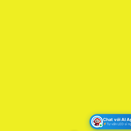
Chat với AI 
Tư vấn LED sỉ n