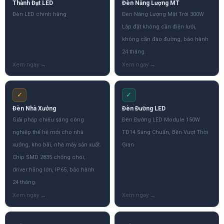
Thành Đạt LED
Đèn Năng Lượng MT
Đèn LED chính hãng
Đèn Năng Lượng Mặt Trời 300W
Lắp đặt không cần điện lưới,
không cần đào đường, bảo hành
24 tháng.
✓
✓
Đèn Nhà Xưởng
Đèn Đường LED
Giải pháp chiếu sáng công
Đèn Đường LED Module 150W
nghiệp thế hệ mới cho nhà
TD14 Sáng Chuẩn, Bền Vượt Thời
xưởng, kho bãi, nhà máy sản xuất.
Gian
Chip SMD 2835 chống chói,
driver hãng lớn, IP65, bảo hành
24 tháng.