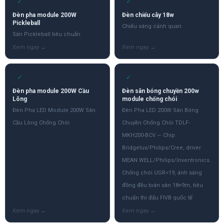
✓
✓
Đèn pha module 200W
Đèn chiếu cây 18w
Pickleball
Chiếu sáng cảnh quan
Sân Pickleball tiêu chuẩn
✓
✓
Đèn pha module 200W Cầu
Đèn sân bóng chuyền 200w
Lông
module chống chói
Đèn Pha LED Module 200W Sân
Đèn Pha LED 200W Sân Bóng
Cầu Lông Chống Chói
Chuyền Chống Chói TDLF-
MKH200-BCV — Chip
Bridgelux/Philips/Cree, driver
MEAN WELL/Philips/Inventronics.
Chống chói UGR<19, ánh sáng
đồng đều toàn sân 18×9m, tiêu
chuẩn thi đấu FIVB quốc tế