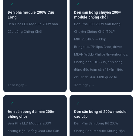
✓
✓
Đèn pha module 200W Cầu
Đèn sân bóng chuyền 200w
Lông
module chống chói
Đèn Pha LED Module 200W Sân
Đèn Pha LED 200W Sân Bóng
Cầu Lông Chống Chói
Chuyền Chống Chói TDLF-
MKH200-BCV — Chip
Bridgelux/Philips/Cree, driver
MEAN WELL/Philips/Inventronics.
Chống chói UGR<19, ánh sáng
đồng đều toàn sân 18×9m, tiêu
chuẩn thi đấu FIVB quốc tế
✓
✓
Đèn sân bóng đá mini 200w
Đèn sân bóng rổ 200w module
chống chói
cao cấp
Đèn Pha LED Module 200W
Đèn Pha Sân Bóng Rổ 200W
Khung Hộp Chống Chói Cho Sân
Chống Chói Module Khung Hộp