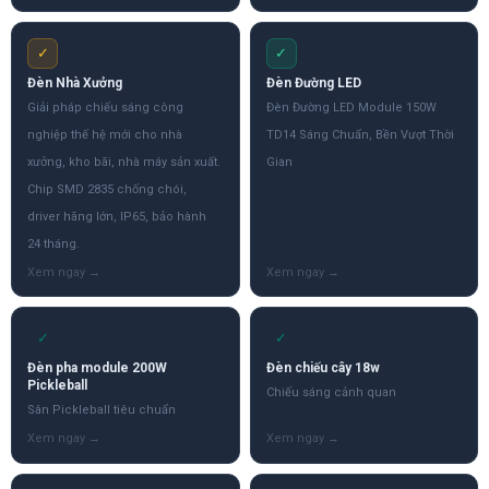
✓
✓
Đèn Nhà Xưởng
Đèn Đường LED
Giải pháp chiếu sáng công
Đèn Đường LED Module 150W
nghiệp thế hệ mới cho nhà
TD14 Sáng Chuẩn, Bền Vượt Thời
xưởng, kho bãi, nhà máy sản xuất.
Gian
Chip SMD 2835 chống chói,
driver hãng lớn, IP65, bảo hành
24 tháng.
✓
✓
Đèn pha module 200W
Đèn chiếu cây 18w
Pickleball
Chiếu sáng cảnh quan
Sân Pickleball tiêu chuẩn