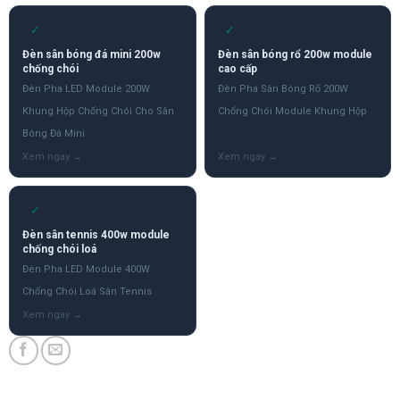
✓
✓
Đèn sân bóng đá mini 200w
Đèn sân bóng rổ 200w module
chống chói
cao cấp
Đèn Pha LED Module 200W
Đèn Pha Sân Bóng Rổ 200W
Khung Hộp Chống Chói Cho Sân
Chống Chói Module Khung Hộp
Bóng Đá Mini
✓
Đèn sân tennis 400w module
chống chói loá
Đèn Pha LED Module 400W
Chống Chói Loá Sân Tennis