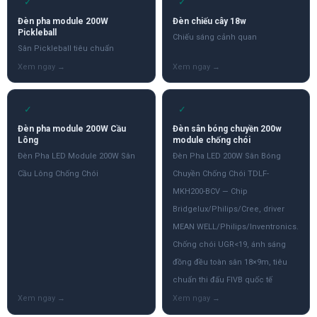
✓
✓
Đèn pha module 200W
Đèn chiếu cây 18w
Pickleball
Chiếu sáng cảnh quan
Sân Pickleball tiêu chuẩn
✓
✓
Đèn pha module 200W Cầu
Đèn sân bóng chuyền 200w
Lông
module chống chói
Đèn Pha LED Module 200W Sân
Đèn Pha LED 200W Sân Bóng
Cầu Lông Chống Chói
Chuyền Chống Chói TDLF-
MKH200-BCV — Chip
Bridgelux/Philips/Cree, driver
MEAN WELL/Philips/Inventronics.
Chống chói UGR<19, ánh sáng
đồng đều toàn sân 18×9m, tiêu
chuẩn thi đấu FIVB quốc tế