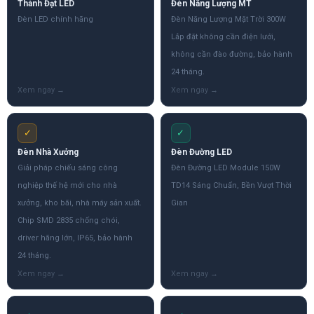
Thành Đạt LED
Đèn Năng Lượng MT
Đèn LED chính hãng
Đèn Năng Lượng Mặt Trời 300W
Lắp đặt không cần điện lưới,
không cần đào đường, bảo hành
24 tháng.
✓
✓
Đèn Nhà Xưởng
Đèn Đường LED
Giải pháp chiếu sáng công
Đèn Đường LED Module 150W
nghiệp thế hệ mới cho nhà
TD14 Sáng Chuẩn, Bền Vượt Thời
xưởng, kho bãi, nhà máy sản xuất.
Gian
Chip SMD 2835 chống chói,
driver hãng lớn, IP65, bảo hành
24 tháng.