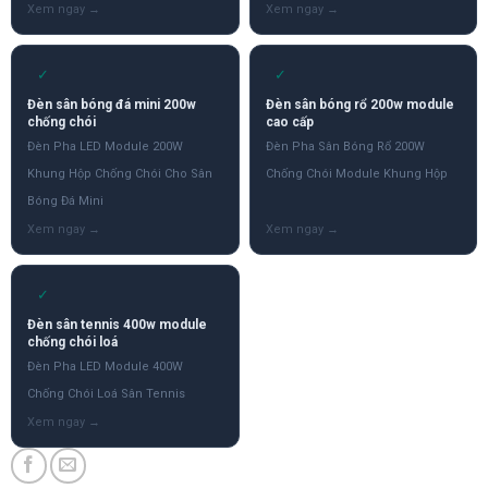
✓
✓
Đèn sân bóng đá mini 200w
Đèn sân bóng rổ 200w module
chống chói
cao cấp
Đèn Pha LED Module 200W
Đèn Pha Sân Bóng Rổ 200W
Khung Hộp Chống Chói Cho Sân
Chống Chói Module Khung Hộp
Bóng Đá Mini
✓
Đèn sân tennis 400w module
chống chói loá
Đèn Pha LED Module 400W
Chống Chói Loá Sân Tennis