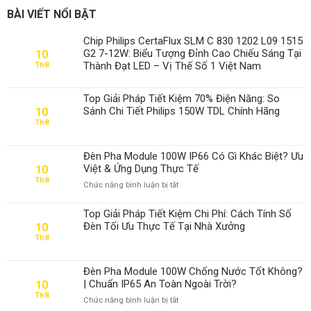
BÀI VIẾT NỔI BẬT
Chip Philips CertaFlux SLM C 830 1202 L09 1515
G2 7-12W: Biểu Tượng Đỉnh Cao Chiếu Sáng Tại
10
Thành Đạt LED – Vị Thế Số 1 Việt Nam
Th8
Top Giải Pháp Tiết Kiệm 70% Điện Năng: So
Sánh Chi Tiết Philips 150W TDL Chính Hãng
10
Th8
Đèn Pha Module 100W IP66 Có Gì Khác Biệt? Ưu
Việt & Ứng Dụng Thực Tế
10
Th8
ở
Chức năng bình luận bị tắt
Đèn
Pha
Top Giải Pháp Tiết Kiệm Chi Phí: Cách Tính Số
Module
Đèn Tối Ưu Thực Tế Tại Nhà Xưởng
10
100W
Th8
IP66
Có
Gì
Đèn Pha Module 100W Chống Nước Tốt Không?
Khác
| Chuẩn IP65 An Toàn Ngoài Trời?
10
Biệt?
Th8
ở
Chức năng bình luận bị tắt
Ưu