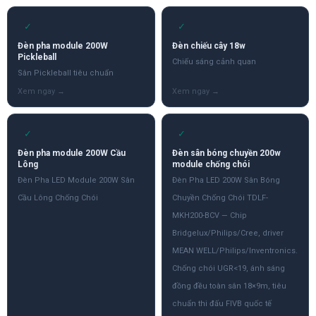
✓
✓
Đèn pha module 200W
Đèn chiếu cây 18w
Pickleball
Chiếu sáng cảnh quan
Sân Pickleball tiêu chuẩn
✓
✓
Đèn pha module 200W Cầu
Đèn sân bóng chuyền 200w
Lông
module chống chói
Đèn Pha LED Module 200W Sân
Đèn Pha LED 200W Sân Bóng
Cầu Lông Chống Chói
Chuyền Chống Chói TDLF-
MKH200-BCV — Chip
Bridgelux/Philips/Cree, driver
MEAN WELL/Philips/Inventronics.
Chống chói UGR<19, ánh sáng
đồng đều toàn sân 18×9m, tiêu
chuẩn thi đấu FIVB quốc tế