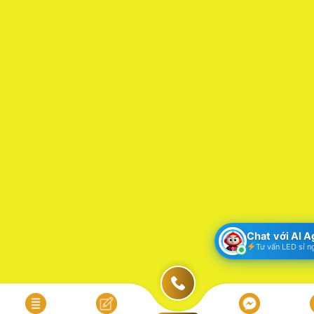
Chat với AI 
Tư vấn LED sỉ n