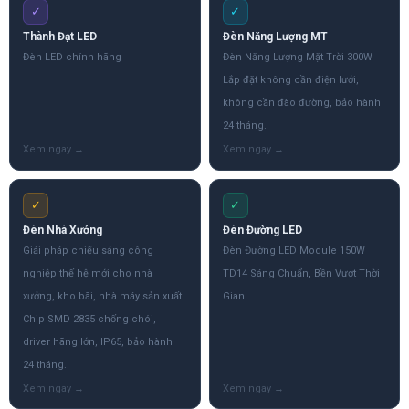
✓
✓
Thành Đạt LED
Đèn Năng Lượng MT
Đèn LED chính hãng
Đèn Năng Lượng Mặt Trời 300W
Lắp đặt không cần điện lưới,
không cần đào đường, bảo hành
24 tháng.
✓
✓
Đèn Nhà Xưởng
Đèn Đường LED
Giải pháp chiếu sáng công
Đèn Đường LED Module 150W
nghiệp thế hệ mới cho nhà
TD14 Sáng Chuẩn, Bền Vượt Thời
xưởng, kho bãi, nhà máy sản xuất.
Gian
Chip SMD 2835 chống chói,
driver hãng lớn, IP65, bảo hành
24 tháng.