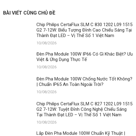
Đèn
Việt
Pha
&
Module
Ứng
BÀI VIẾT CÙNG CHỦ ĐỀ
100W
Dụng
Chống
Thực
Chip Philips CertaFlux SLM C 830 1202 L09 1515
Nước
Tế
G2 7-12W: Biểu Tượng Đỉnh Cao Chiếu Sáng Tại
Tốt
Thành Đạt LED – Vị Thế Số 1 Việt Nam
Không?
|
10/08/2026
Chuẩn
IP65
Đèn Pha Module 100W IP66 Có Gì Khác Biệt? Ưu
An
Việt & Ứng Dụng Thực Tế
Toàn
10/08/2026
Ngoài
Trời?
Đèn Pha Module 100W Chống Nước Tốt Không?
| Chuẩn IP65 An Toàn Ngoài Trời?
10/08/2026
Chip Philips CertaFlux SLM C 827 1202 L09 1515
G2 7-12W: Tuyệt Đỉnh Công Nghệ Chiếu Sáng
Tại Thành Đạt LED – Vị Thế Số 1 Việt Nam
10/08/2026
Lắp Đèn Pha Module 100W Chuẩn Kỹ Thuật |