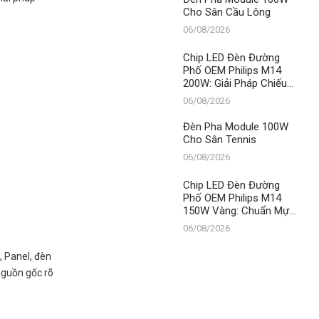
Cho Sân Cầu Lông
06/08/2026
Chip LED Đèn Đường
Phố OEM Philips M14
200W: Giải Pháp Chiếu
Sáng Đỉnh Cao, Khẳng
06/08/2026
Định Vị Thế Số 1 Của
Thành Đạt LED
Đèn Pha Module 100W
Cho Sân Tennis
06/08/2026
Chip LED Đèn Đường
Phố OEM Philips M14
150W Vàng: Chuẩn Mực
Chiếu Sáng Đô Thị,
06/08/2026
Khẳng Định Vị Thế Số 1
Của Thành Đạt LED
, Panel, đèn
nguồn gốc rõ