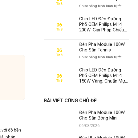
100W
Th8
ở
Chức năng bình luận bị tắt
Cho
Đèn
Sân
Pha
Bóng
Chip LED Đèn Đường
Module
Mini
Phố OEM Philips M14
06
100W
200W: Giải Pháp Chiếu
Th8
Cho
Sáng Đỉnh Cao, Khẳng
Sân
Định Vị Thế Số 1 Của
Cầu
Đèn Pha Module 100W
Thành Đạt LED
Lông
Cho Sân Tennis
06
Th8
ở
Chức năng bình luận bị tắt
Đèn
Pha
Chip LED Đèn Đường
Module
Phố OEM Philips M14
06
100W
150W Vàng: Chuẩn Mực
Th8
Cho
Chiếu Sáng Đô Thị,
Sân
Khẳng Định Vị Thế Số 1
Tennis
Của Thành Đạt LED
BÀI VIẾT CÙNG CHỦ ĐỀ
Đèn Pha Module 100W
Cho Sân Bóng Mini
06/08/2026
t với độ bền
giải pháp
Đèn Pha Module 100W