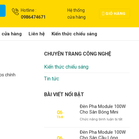
Hotline :
Hệ thống
GIỎ HÀNG
0986474671
cửa hàng
g cửa hàng
Liên hệ
Kiến thức chiếu sáng
CHUYÊN TRANG CÔNG NGHỆ
Kiến thức chiếu sáng
ps chính
Tin tức
BÀI VIẾT NỔI BẬT
Đèn Pha Module 100W
Cho Sân Bóng Mini
06
Th8
ở
Chức năng bình luận bị tắt
Đèn
Pha
Đèn Pha Module 100W
Module
Cho Sân Cầu Lông
06