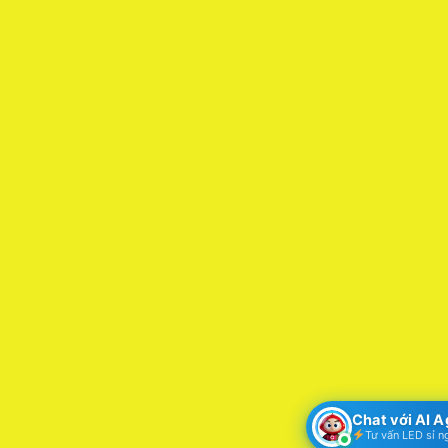
Chat với AI 
Tư vấn LED sỉ n