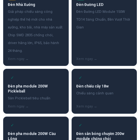
Đèn Nhà Xưởng
Đèn Đường LED
Giải pháp chiếu sáng công
Đèn Đường LED Module 150W
nghiệp thế hệ mới cho nhà
TD14 Sáng Chuẩn, Bền Vượt Thời
xưởng, kho bãi, nhà máy sản xuất.
Gian
Chip SMD 2835 chống chói,
driver hãng lớn, IP65, bảo hành
24 tháng.
✓
✓
Đèn pha module 200W
Đèn chiếu cây 18w
Pickleball
Chiếu sáng cảnh quan
Sân Pickleball tiêu chuẩn
✓
✓
Đèn pha module 200W Cầu
Đèn sân bóng chuyền 200w
Lông
module chống chói