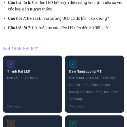
Câu trả lời 6:
Có, đèn LED tiết kiệm điện năng hơn rất nhiều so với
các loại đèn truyền thống.
Câu hỏi 7:
Đèn LED nhà xưởng UFO có độ bền cao không?
Câu trả lời 7:
Có, tuổi thọ của đèn LED lên đến 50.000 giờ.
SẢN PHẨM NỔI BẬT
✓
✓
Thành Đạt LED
Đèn Năng Lượng MT
Đèn LED chính hãng
Đèn Năng Lượng Mặt Trời 300W
Lắp đặt không cần điện lưới,
không cần đào đường, bảo hành
24 tháng.
✓
✓