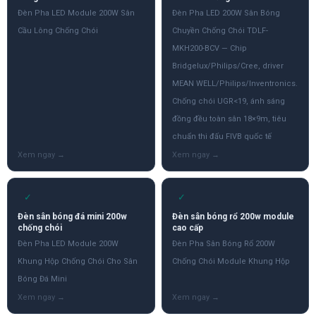
Đèn Pha LED Module 200W Sân
Đèn Pha LED 200W Sân Bóng
Cầu Lông Chống Chói
Chuyền Chống Chói TDLF-
MKH200-BCV — Chip
Bridgelux/Philips/Cree, driver
MEAN WELL/Philips/Inventronics.
Chống chói UGR<19, ánh sáng
đồng đều toàn sân 18×9m, tiêu
chuẩn thi đấu FIVB quốc tế
✓
✓
Đèn sân bóng đá mini 200w
Đèn sân bóng rổ 200w module
chống chói
cao cấp
Đèn Pha LED Module 200W
Đèn Pha Sân Bóng Rổ 200W
Khung Hộp Chống Chói Cho Sân
Chống Chói Module Khung Hộp
Bóng Đá Mini