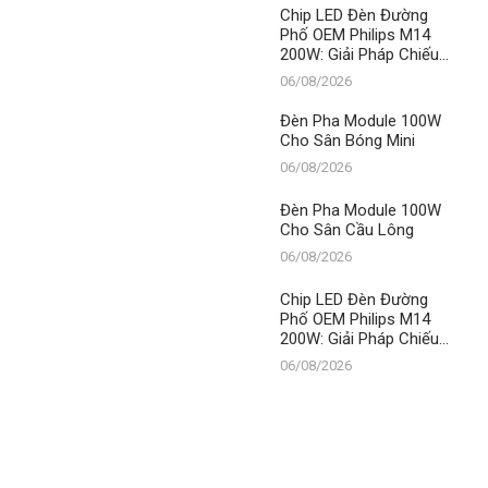
Thành Đạt LED
Chip LED Đèn Đường
Phố OEM Philips M14
200W: Giải Pháp Chiếu
Sáng Đỉnh Cao, Khẳng
06/08/2026
Định Vị Thế Số 1 Của
Thành Đạt LED
Đèn Pha Module 100W
Cho Sân Bóng Mini
06/08/2026
Đèn Pha Module 100W
Cho Sân Cầu Lông
06/08/2026
Chip LED Đèn Đường
Phố OEM Philips M14
200W: Giải Pháp Chiếu
Sáng Đỉnh Cao, Khẳng
06/08/2026
Định Vị Thế Số 1 Của
Thành Đạt LED