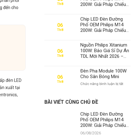
 phân phối
200W: Giải Pháp Chiếu
Th8
g đến cho
Sáng Đỉnh Cao, Khẳng
Định Vị Thế Số 1 Của
Chip LED Đèn Đường
Thành Đạt LED
Phố OEM Philips M14
06
200W: Giải Pháp Chiếu
Th8
Sáng Đỉnh Cao, Khẳng
Định Vị Thế Số 1 Của
Nguồn Philips Xitanium
Thành Đạt LED
100W: Báo Giá Sỉ Dự Án
06
TDL Mới Nhất 2026 –
Th8
Chuyên Gia Số 1 Việt
Nam
Đèn Pha Module 100W
Cho Sân Bóng Mini
06
cấp đèn LED
Th8
ở
Chức năng bình luận bị tắt
n xuất tại
Đèn
Pha
entronics,
Module
BÀI VIẾT CÙNG CHỦ ĐỀ
100W
Cho
Chip LED Đèn Đường
Sân
Phố OEM Philips M14
Bóng
200W: Giải Pháp Chiếu
Mini
Sáng Đỉnh Cao, Khẳng
06/08/2026
Định Vị Thế Số 1 Của