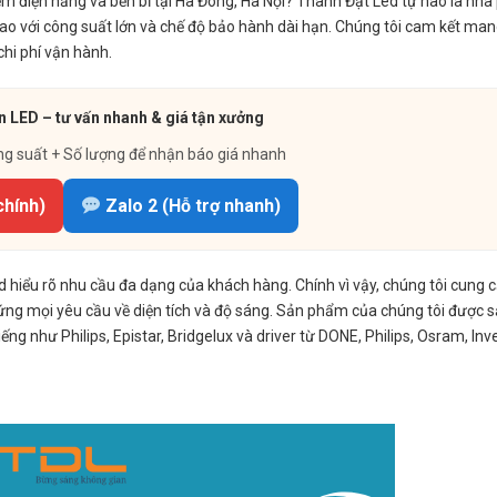
ệm điện năng và bền bỉ tại Hà Đông, Hà Nội? Thành Đạt Led tự hào là nhà
o với công suất lớn và chế độ bảo hành dài hạn. Chúng tôi cam kết man
chi phí vận hành.
 LED – tư vấn nhanh & giá tận xưởng
ng suất + Số lượng để nhận báo giá nhanh
chính)
Zalo 2 (Hỗ trợ nhanh)
d hiểu rõ nhu cầu đa dạng của khách hàng. Chính vì vậy, chúng tôi cung 
ng mọi yêu cầu về diện tích và độ sáng. Sản phẩm của chúng tôi được sả
ng như Philips, Epistar, Bridgelux và driver từ DONE, Philips, Osram, Inv