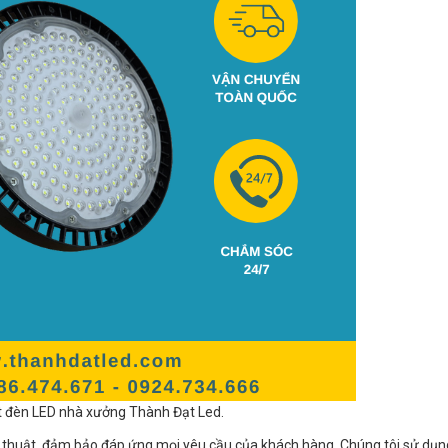
t đèn LED nhà xưởng Thành Đạt Led.
 thuật, đảm bảo đáp ứng mọi yêu cầu của khách hàng. Chúng tôi sử dụn