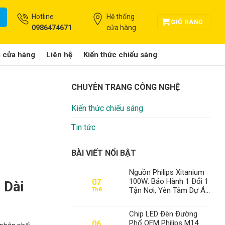
Hotline :
Hệ thống
GIỎ HÀNG
0986474671
cửa hàng
g cửa hàng
Liên hệ
Kiến thức chiếu sáng
CHUYÊN TRANG CÔNG NGHỆ
Kiến thức chiếu sáng
Tin tức
BÀI VIẾT NỔI BẬT
Nguồn Philips Xitanium
100W: Bảo Hành 1 Đổi 1
07
 Dài
Tận Nơi, Yên Tâm Dự Án
Th8
– Thành Đạt LED Số 1
Việt Nam
Chip LED Đèn Đường
Phố OEM Philips M14
06