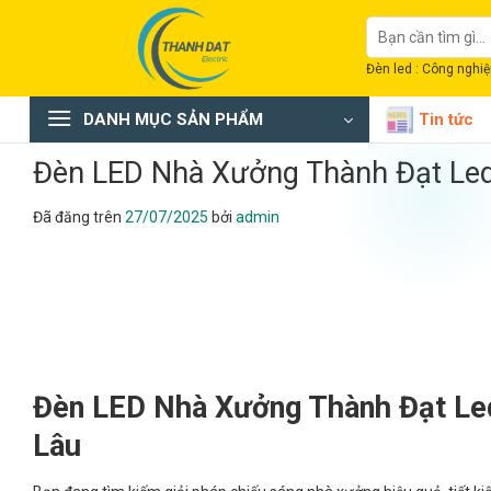
Chuyển
Tìm
đến
kiếm:
nội
Đèn led : Công nghiệp
dung
DANH MỤC SẢN PHẨM
Tin tức
Đèn LED Nhà Xưởng Thành Đạt Le
Đã đăng trên
27/07/2025
bởi
admin
Đèn LED Nhà Xưởng Thành Đạt Led
Lâu