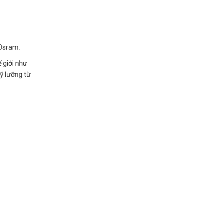
/Osram.
 giới như
kỹ lưỡng từ