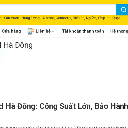
 - Sân Vườn - Năng lượng , Atomat, Contactor, Biến áp, Nguồn, Chip led, Quạt ...
Cửa hàng
Liên hệ
Tài khoản thanh toán
Hệ thốn
d Hà Đông
 Hà Đông: Công Suất Lớn, Bảo Hành