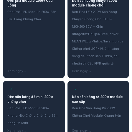
Đèn pha module 200W Cầu
Đèn sân bóng chuyền 200w
Lông
module chống chói
Đèn Pha LED Module 200W Sân
Đèn Pha LED 200W Sân Bóng
Cầu Lông Chống Chói
Chuyền Chống Chói TDLF-
MKH200-BCV — Chip
Bridgelux/Philips/Cree, driver
MEAN WELL/Philips/Inventronics.
Chống chói UGR<19, ánh sáng
đồng đều toàn sân 18×9m, tiêu
chuẩn thi đấu FIVB quốc tế
✓
✓
Đèn sân bóng đá mini 200w
Đèn sân bóng rổ 200w module
chống chói
cao cấp
Đèn Pha LED Module 200W
Đèn Pha Sân Bóng Rổ 200W
Khung Hộp Chống Chói Cho Sân
Chống Chói Module Khung Hộp
Bóng Đá Mini