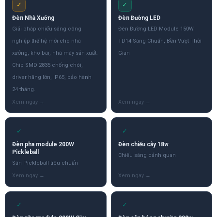
✓
✓
Đèn Nhà Xưởng
Đèn Đường LED
Giải pháp chiếu sáng công
Đèn Đường LED Module 150W
nghiệp thế hệ mới cho nhà
TD14 Sáng Chuẩn, Bền Vượt Thời
xưởng, kho bãi, nhà máy sản xuất.
Gian
Chip SMD 2835 chống chói,
driver hãng lớn, IP65, bảo hành
24 tháng.
✓
✓
Đèn pha module 200W
Đèn chiếu cây 18w
Pickleball
Chiếu sáng cảnh quan
Sân Pickleball tiêu chuẩn
✓
✓