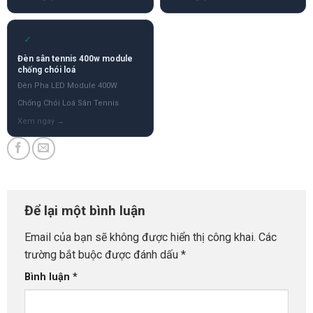
✓
Đèn sân tennis 400w module
chống chói loá
Đèn Pha LED Module 400W
Chống Chói Loá Sân Tennis
Để lại một bình luận
Email của bạn sẽ không được hiển thị công khai.
Các
trường bắt buộc được đánh dấu
*
Bình luận
*