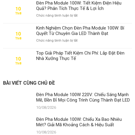
Pha
Sáng
Đèn Pha Module 100W: Tiết Kiệm Điện Hiệu
Module
Mạnh
Quả? Phân Tích Thực Tế & Lợi Ích
10
100W:
Mẽ,
Th8
ở
Chức năng bình luận bị tắt
Chiếu
Bền
Đèn
Xa
Bỉ
Pha
Bao
Mọi
Kinh Nghiệm Chọn Đèn Pha Module 100W: Bí
Module
Nhiêu
Công
Quyết Từ Chuyên Gia LED Thành Đạt
10
100W:
Mét?
Trình
Th8
ở
Chức năng bình luận bị tắt
Tiết
Giải
Cùng
Kinh
Kiệm
Mã
Thành
Nghiệm
Điện
Khoảng
Top Giải Pháp Tiết Kiệm Chi Phí: Lắp Đặt Đèn
Đạt
Chọn
Hiệu
Cách
LED
Nhà Xưởng Thực Tế
10
Đèn
Quả?
&
Th8
Pha
Phân
Hiệu
Module
Tích
Suất
100W:
Thực
Bí
Tế
BÀI VIẾT CÙNG CHỦ ĐỀ
Quyết
&
Từ
Lợi
Đèn Pha Module 100W 220V: Chiếu Sáng Mạnh
Chuyên
Ích
Mẽ, Bền Bỉ Mọi Công Trình Cùng Thành Đạt LED
Gia
LED
10/08/2026
Thành
Đạt
Đèn Pha Module 100W: Chiếu Xa Bao Nhiêu
Mét? Giải Mã Khoảng Cách & Hiệu Suất
10/08/2026