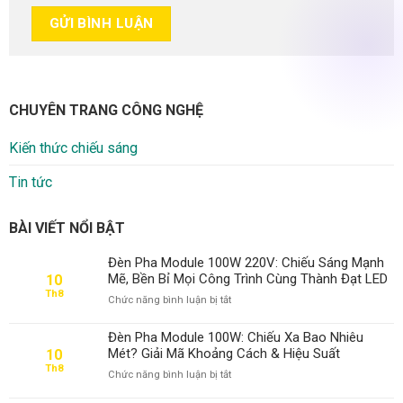
CHUYÊN TRANG CÔNG NGHỆ
Kiến thức chiếu sáng
Tin tức
BÀI VIẾT NỔI BẬT
Đèn Pha Module 100W 220V: Chiếu Sáng Mạnh
Mẽ, Bền Bỉ Mọi Công Trình Cùng Thành Đạt LED
10
Th8
ở
Chức năng bình luận bị tắt
Đèn
Pha
Đèn Pha Module 100W: Chiếu Xa Bao Nhiêu
Module
Mét? Giải Mã Khoảng Cách & Hiệu Suất
10
100W
Th8
ở
Chức năng bình luận bị tắt
220V:
Đèn
Chiếu