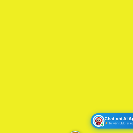
Chat với AI 
Tư vấn LED sỉ n