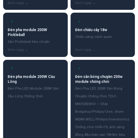
✓
✓
Đèn pha module 200W
Đèn chiếu cây 18w
Pickleball
Chiếu sáng cảnh quan
Sân Pickleball tiêu chuẩn
✓
✓
Đèn pha module 200W Cầu
Đèn sân bóng chuyền 200w
Lông
module chống chói
Đèn Pha LED Module 200W Sân
Đèn Pha LED 200W Sân Bóng
Cầu Lông Chống Chói
Chuyền Chống Chói TDLF-
MKH200-BCV — Chip
Bridgelux/Philips/Cree, driver
MEAN WELL/Philips/Inventronics.
Chống chói UGR<19, ánh sáng
đồng đều toàn sân 18×9m, tiêu