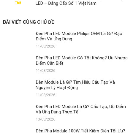
Module
LED – Đẳng Cấp Số 1 Việt Nam
Th8
Có
Tốt
Không?
Ưu
BÀI VIẾT CÙNG CHỦ ĐỀ
Nhược
Điểm
Đèn Pha LED Module Philips OEM Là Gì? Đặc
Cần
Điểm Và Ứng Dụng
Biết
11/08/2026
Đèn Pha LED Module Có Tốt Không? Ưu Nhược
Điểm Cần Biết
11/08/2026
Đèn Module Là Gì? Tìm Hiểu Cấu Tạo Và
Nguyên Lý Hoạt Động
11/08/2026
Đèn Pha LED Module Là Gì? Cấu Tạo, Ưu Điểm
Và Ứng Dụng Thực Tế
10/08/2026
Đèn Pha Module 100W Tiết Kiệm Điện Tối Ưu?