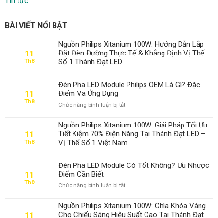
Tin tức
BÀI VIẾT NỔI BẬT
Nguồn Philips Xitanium 100W: Hướng Dẫn Lắp
Đặt Đèn Đường Thực Tế & Khẳng Định Vị Thế
11
Số 1 Thành Đạt LED
Th8
Đèn Pha LED Module Philips OEM Là Gì? Đặc
Điểm Và Ứng Dụng
11
Th8
ở
Chức năng bình luận bị tắt
Đèn
Pha
Nguồn Philips Xitanium 100W: Giải Pháp Tối Ưu
LED
Tiết Kiệm 70% Điện Năng Tại Thành Đạt LED –
11
Module
Vị Thế Số 1 Việt Nam
Th8
Philips
OEM
Là
Đèn Pha LED Module Có Tốt Không? Ưu Nhược
Gì?
Điểm Cần Biết
11
Đặc
Th8
ở
Chức năng bình luận bị tắt
Điểm
Đèn
Và
Pha
Ứng
Nguồn Philips Xitanium 100W: Chìa Khóa Vàng
LED
Dụng
Cho Chiếu Sáng Hiệu Suất Cao Tại Thành Đạt
11