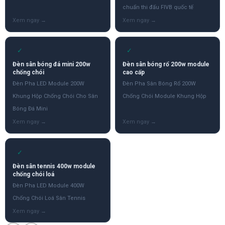
chuẩn thi đấu FIVB quốc tế
✓
✓
Đèn sân bóng đá mini 200w
Đèn sân bóng rổ 200w module
chống chói
cao cấp
Đèn Pha LED Module 200W
Đèn Pha Sân Bóng Rổ 200W
Khung Hộp Chống Chói Cho Sân
Chống Chói Module Khung Hộp
Bóng Đá Mini
✓
Đèn sân tennis 400w module
chống chói loá
Đèn Pha LED Module 400W
Chống Chói Loá Sân Tennis