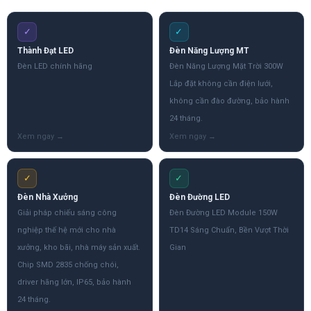
✓
✓
Thành Đạt LED
Đèn Năng Lượng MT
Đèn LED chính hãng
Đèn Năng Lượng Mặt Trời 300W
Lắp đặt không cần điện lưới,
không cần đào đường, bảo hành
24 tháng.
✓
✓
Đèn Nhà Xưởng
Đèn Đường LED
Giải pháp chiếu sáng công
Đèn Đường LED Module 150W
nghiệp thế hệ mới cho nhà
TD14 Sáng Chuẩn, Bền Vượt Thời
xưởng, kho bãi, nhà máy sản xuất.
Gian
Chip SMD 2835 chống chói,
driver hãng lớn, IP65, bảo hành
24 tháng.