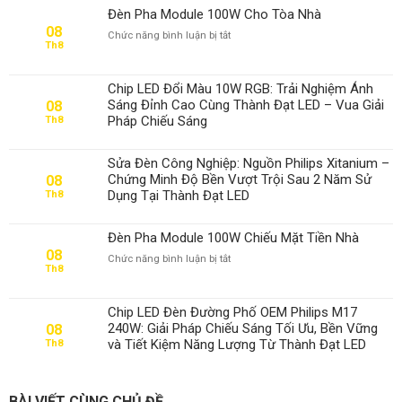
Đèn Pha Module 100W Cho Tòa Nhà
08
ở
Chức năng bình luận bị tắt
Th8
Đèn
Pha
Module
Chip LED Đổi Màu 10W RGB: Trải Nghiệm Ánh
100W
Sáng Đỉnh Cao Cùng Thành Đạt LED – Vua Giải
08
Cho
Pháp Chiếu Sáng
Th8
Tòa
Nhà
Sửa Đèn Công Nghiệp: Nguồn Philips Xitanium –
Chứng Minh Độ Bền Vượt Trội Sau 2 Năm Sử
08
Dụng Tại Thành Đạt LED
Th8
Đèn Pha Module 100W Chiếu Mặt Tiền Nhà
08
ở
Chức năng bình luận bị tắt
Th8
Đèn
Pha
Module
Chip LED Đèn Đường Phố OEM Philips M17
100W
240W: Giải Pháp Chiếu Sáng Tối Ưu, Bền Vững
08
Chiếu
và Tiết Kiệm Năng Lượng Từ Thành Đạt LED
Th8
Mặt
Tiền
Nhà
BÀI VIẾT CÙNG CHỦ ĐỀ