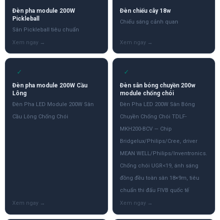
Đèn pha module 200W
Đèn chiếu cây 18w
Pickleball
Chiếu sáng cảnh quan
Sân Pickleball tiêu chuẩn
✓
✓
Đèn pha module 200W Cầu
Đèn sân bóng chuyền 200w
Lông
module chống chói
Đèn Pha LED Module 200W Sân
Đèn Pha LED 200W Sân Bóng
Cầu Lông Chống Chói
Chuyền Chống Chói TDLF-
MKH200-BCV — Chip
Bridgelux/Philips/Cree, driver
MEAN WELL/Philips/Inventronics.
Chống chói UGR<19, ánh sáng
đồng đều toàn sân 18×9m, tiêu
chuẩn thi đấu FIVB quốc tế