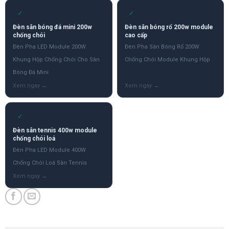
✓
✓
Đèn sân bóng đá mini 200w
Đèn sân bóng rổ 200w module
chống chói
cao cấp
Đèn Pha LED Module 200W
Đèn Pha Sân Bóng Rổ 200W
Khung Hộp Chống Chói Cho Sân
Chống Chói Module Khung Hộp
Bóng Đá Mini
✓
Đèn sân tennis 400w module
chống chói loá
Đèn Pha LED Module 400W
Chống Chói Loá Sân Tennis