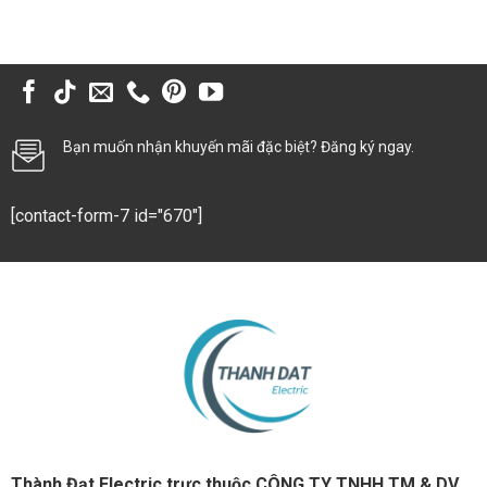
Bạn muốn nhận khuyến mãi đặc biệt? Đăng ký ngay.
[contact-form-7 id="670"]
Thành Đạt Electric trực thuộc CÔNG TY TNHH TM & DV