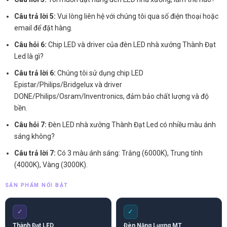
Câu trả lời 5:
Vui lòng liên hệ với chúng tôi qua số điện thoại hoặc
email để đặt hàng.
Câu hỏi 6:
Chip LED và driver của đèn LED nhà xưởng Thành Đạt
Led là gì?
Câu trả lời 6:
Chúng tôi sử dụng chip LED
Epistar/Philips/Bridgelux và driver
DONE/Philips/Osram/Inventronics, đảm bảo chất lượng và độ
bền.
Câu hỏi 7:
Đèn LED nhà xưởng Thành Đạt Led có nhiều màu ánh
sáng không?
Câu trả lời 7:
Có 3 màu ánh sáng: Trắng (6000K), Trung tính
(4000K), Vàng (3000K).
SẢN PHẨM NỔI BẬT
✓
✓
Thành Đạt LED
Đèn Năng Lượng MT