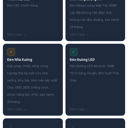
Đèn LED chính hãng
Đèn Năng Lượng Mặt Trời 300W
Lắp đặt không cần điện lưới,
không cần đào đường, bảo hành
24 tháng.
✓
✓
Đèn Nhà Xưởng
Đèn Đường LED
Giải pháp chiếu sáng công
Đèn Đường LED Module 150W
nghiệp thế hệ mới cho nhà
TD14 Sáng Chuẩn, Bền Vượt Thời
xưởng, kho bãi, nhà máy sản xuất.
Gian
Chip SMD 2835 chống chói,
driver hãng lớn, IP65, bảo hành
24 tháng.
✓
✓