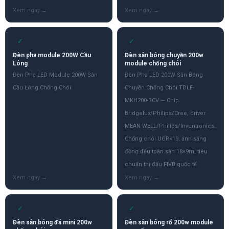
✓
✓
Đèn pha module 200W Cầu
Đèn sân bóng chuyền 200w
Lông
module chống chói
Đèn Pha LED Module 200W Sân
Đèn Pha LED 200W Sân Bóng
Cầu Lông Chống Chói
Chuyền Chống Chói TDLF-
MKH200-BCV — Chip
Bridgelux/Philips/Cree, driver
MEAN WELL/Philips/Inventronics.
Chống chói UGR<19, ánh sáng
đồng đều toàn sân 18×9m, tiêu
chuẩn thi đấu FIVB quốc tế
✓
✓
Đèn sân bóng đá mini 200w
Đèn sân bóng rổ 200w module