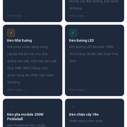
không cần đào đường, bảo hành
24 tháng.
✓
✓
Đèn Nhà Xưởng
Đèn Đường LED
Giải pháp chiếu sáng công
Đèn Đường LED Module 150W
nghiệp thế hệ mới cho nhà
TD14 Sáng Chuẩn, Bền Vượt Thời
xưởng, kho bãi, nhà máy sản xuất.
Gian
Chip SMD 2835 chống chói,
driver hãng lớn, IP65, bảo hành
24 tháng.
✓
✓
Đèn pha module 200W
Đèn chiếu cây 18w
Pickleball
Chiếu sáng cảnh quan
Sân Pickleball tiêu chuẩn