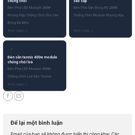
chống chói
cao cấp
Đèn Pha LED Module 200W
Đèn Pha Sân Bóng Rổ 200W
Khung Hộp Chống Chói Cho Sân
Chống Chói Module Khung Hộp
Bóng Đá Mini
✓
Đèn sân tennis 400w module
chống chói loá
Đèn Pha LED Module 400W
Chống Chói Loá Sân Tennis
Để lại một bình luận
Email của bạn sẽ không được hiển thị công khai.
Các