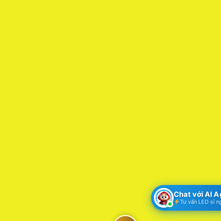
Chat với AI 
Tư vấn LED sỉ n