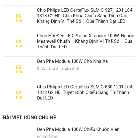
Pha
Module
Chip Philips LED CertaFlux SLM C 927 1201 L04
100W
1313 G2 HD: Chìa Khóa Chiếu Sáng Đỉnh Cao,
09
Chiếu
Khẳng Định Vị Thế Số 1 Của Thành Đạt LED
Th8
Khuôn
Viên
Phục Hồi Đèn LED Philips Xitanium 100W: Nguồn
Meanwell Chuẩn – Khẳng Định Vị Thế Số 1 Của
09
Thành Đạt LED
Th8
Đèn Pha Module 100W Cho Nhà Xe
09
ở
Chức năng bình luận bị tắt
Th8
Đèn
Pha
Module
Chip Philips LED CertaFlux SLM C 830 1201 L04
100W
1313 G2 HD: Tuyệt Đỉnh Chiếu Sáng Từ Thành
09
Cho
Đạt LED
Th8
Nhà
Xe
BÀI VIẾT CÙNG CHỦ ĐỀ
Đèn Pha Module 100W Chiếu Khuôn Viên
09/08/2026