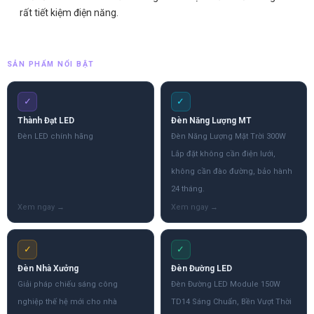
rất tiết kiệm điện năng.
SẢN PHẨM NỔI BẬT
✓
✓
Thành Đạt LED
Đèn Năng Lượng MT
Đèn LED chính hãng
Đèn Năng Lượng Mặt Trời 300W
Lắp đặt không cần điện lưới,
không cần đào đường, bảo hành
24 tháng.
✓
✓
Đèn Nhà Xưởng
Đèn Đường LED
Giải pháp chiếu sáng công
Đèn Đường LED Module 150W
nghiệp thế hệ mới cho nhà
TD14 Sáng Chuẩn, Bền Vượt Thời