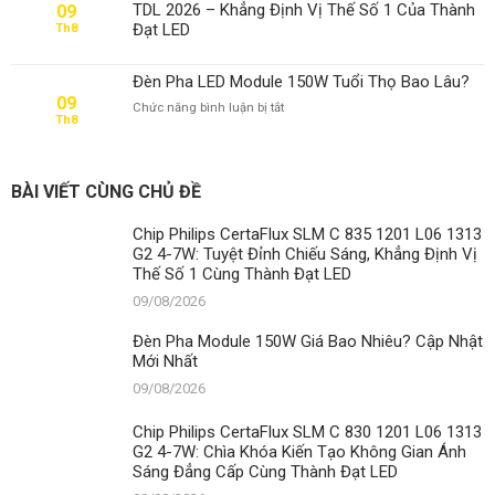
Cập
TDL 2026 – Khẳng Định Vị Thế Số 1 Của Thành
09
Nhật
Đạt LED
Th8
Mới
Nhất
Đèn Pha LED Module 150W Tuổi Thọ Bao Lâu?
09
ở
Chức năng bình luận bị tắt
Th8
Đèn
Pha
LED
Module
BÀI VIẾT CÙNG CHỦ ĐỀ
150W
Tuổi
Chip Philips CertaFlux SLM C 835 1201 L06 1313
Thọ
G2 4-7W: Tuyệt Đỉnh Chiếu Sáng, Khẳng Định Vị
Bao
Thế Số 1 Cùng Thành Đạt LED
Lâu?
09/08/2026
Đèn Pha Module 150W Giá Bao Nhiêu? Cập Nhật
Mới Nhất
09/08/2026
Chip Philips CertaFlux SLM C 830 1201 L06 1313
G2 4-7W: Chìa Khóa Kiến Tạo Không Gian Ánh
Sáng Đẳng Cấp Cùng Thành Đạt LED