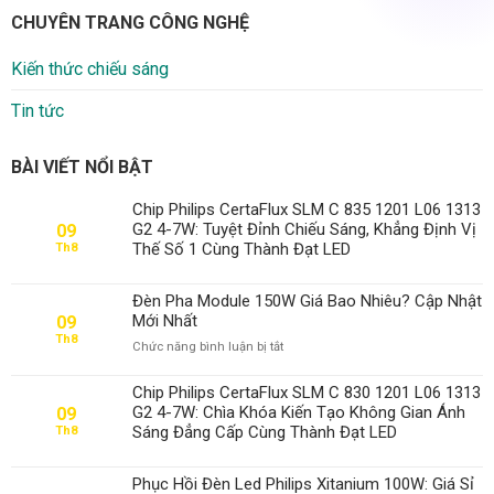
CHUYÊN TRANG CÔNG NGHỆ
Kiến thức chiếu sáng
Tin tức
BÀI VIẾT NỔI BẬT
Chip Philips CertaFlux SLM C 835 1201 L06 1313
G2 4-7W: Tuyệt Đỉnh Chiếu Sáng, Khẳng Định Vị
09
Thế Số 1 Cùng Thành Đạt LED
Th8
Đèn Pha Module 150W Giá Bao Nhiêu? Cập Nhật
Mới Nhất
09
Th8
ở
Chức năng bình luận bị tắt
Đèn
Pha
Chip Philips CertaFlux SLM C 830 1201 L06 1313
Module
G2 4-7W: Chìa Khóa Kiến Tạo Không Gian Ánh
09
150W
Sáng Đẳng Cấp Cùng Thành Đạt LED
Th8
Giá
Bao
Nhiêu?
Phục Hồi Đèn Led Philips Xitanium 100W: Giá Sỉ