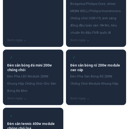
Bridgelux/Philips/Cree, driver
MEAN WELL/Philips/Inventronics.
Chống chói UGR<19, ánh sáng
đồng đều toàn sân 18×9m, tiêu
chuẩn thi đấu FIVB quốc tế
✓
✓
Đèn sân bóng đá mini 200w
Đèn sân bóng rổ 200w module
chống chói
cao cấp
Đèn Pha LED Module 200W
Đèn Pha Sân Bóng Rổ 200W
Khung Hộp Chống Chói Cho Sân
Chống Chói Module Khung Hộp
Bóng Đá Mini
✓
Đèn sân tennis 400w module
chống chói loá