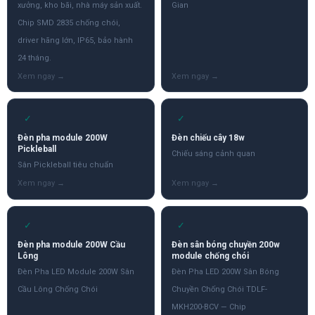
xưởng, kho bãi, nhà máy sản xuất.
Gian
Chip SMD 2835 chống chói,
driver hãng lớn, IP65, bảo hành
24 tháng.
✓
✓
Đèn pha module 200W
Đèn chiếu cây 18w
Pickleball
Chiếu sáng cảnh quan
Sân Pickleball tiêu chuẩn
✓
✓
Đèn pha module 200W Cầu
Đèn sân bóng chuyền 200w
Lông
module chống chói
Đèn Pha LED Module 200W Sân
Đèn Pha LED 200W Sân Bóng
Cầu Lông Chống Chói
Chuyền Chống Chói TDLF-
MKH200-BCV — Chip