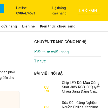
Hotline :
Hệ thống
GIỎ HÀNG
0986474671
cửa hàng
g cửa hàng
Liên hệ
Kiến thức chiếu sáng
CHUYÊN TRANG CÔNG NGHỆ
Kiến thức chiếu sáng
Tin tức
 phân phối
BÀI VIẾT NỔI BẬT
g đến cho
Chip LED Đổi Màu Công
Suất 30W RGB: Bí Quyết
08
Chiếu Sáng Đẳng Cấp
Th8
Từ Thành Đạt LED
Sửa Đèn Công Nghiệp:
Nguồn Philips Xitanium
08