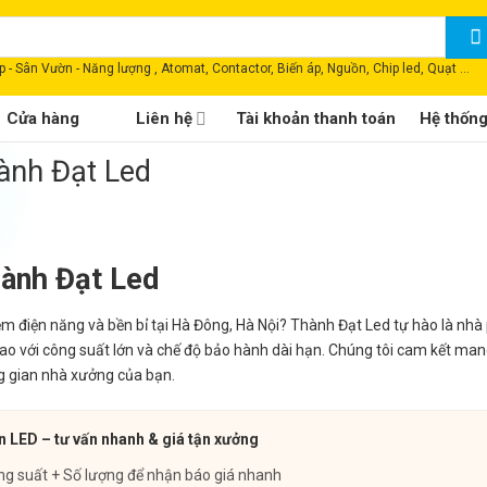
 - Sân Vườn - Năng lượng , Atomat, Contactor, Biến áp, Nguồn, Chip led, Quạt ...
Cửa hàng
Liên hệ
Tài khoản thanh toán
Hệ thốn
ành Đạt Led
ành Đạt Led
ệm điện năng và bền bỉ tại Hà Đông, Hà Nội? Thành Đạt Led tự hào là nhà
o với công suất lớn và chế độ bảo hành dài hạn. Chúng tôi cam kết man
g gian nhà xưởng của bạn.
n LED – tư vấn nhanh & giá tận xưởng
ng suất + Số lượng để nhận báo giá nhanh