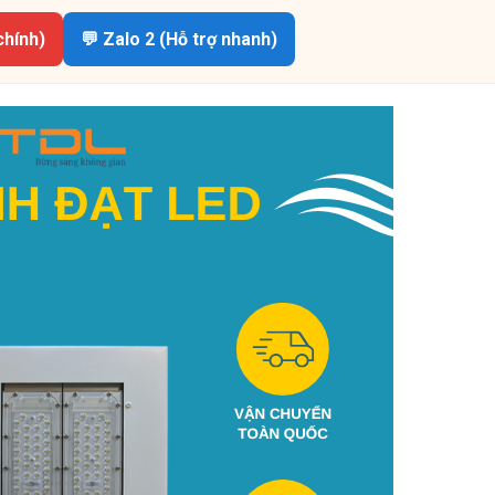
chính)
💬 Zalo 2 (Hỗ trợ nhanh)