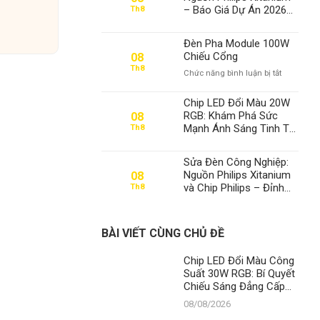
– Báo Giá Dự Án 2026
Th8
Tiết Kiệm 70% Điện
Cùng Thành Đạt LED
Đèn Pha Module 100W
Chiếu Cổng
08
Th8
ở
Chức năng bình luận bị tắt
Đèn
Pha
Chip LED Đổi Màu 20W
Module
RGB: Khám Phá Sức
08
100W
Mạnh Ánh Sáng Tinh Tế
Th8
Chiếu
Từ Thành Đạt LED –
Cổng
Đỉnh Cao Công Nghệ
Sửa Đèn Công Nghiệp:
Nguồn Philips Xitanium
08
và Chip Philips – Đỉnh
Th8
Cao Hiệu Suất & Độ Bền
Vượt Trội Tại Thành Đạt
LED
BÀI VIẾT CÙNG CHỦ ĐỀ
Chip LED Đổi Màu Công
Suất 30W RGB: Bí Quyết
Chiếu Sáng Đẳng Cấp
Từ Thành Đạt LED
08/08/2026