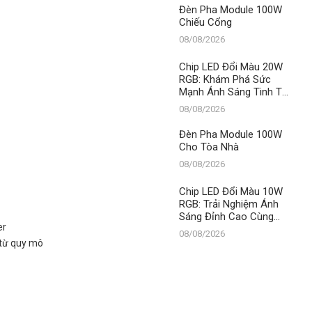
Đèn Pha Module 100W
Chiếu Cổng
08/08/2026
Chip LED Đổi Màu 20W
RGB: Khám Phá Sức
Mạnh Ánh Sáng Tinh Tế
Từ Thành Đạt LED –
08/08/2026
Đỉnh Cao Công Nghệ
Đèn Pha Module 100W
Cho Tòa Nhà
08/08/2026
Chip LED Đổi Màu 10W
RGB: Trải Nghiệm Ánh
Sáng Đỉnh Cao Cùng
er
Thành Đạt LED – Vua
08/08/2026
Giải Pháp Chiếu Sáng
 từ quy mô