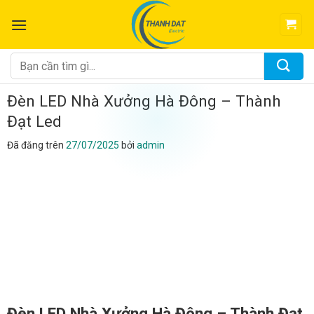
Chuyển
đến
nội
dung
Tìm
kiếm:
Đèn LED Nhà Xưởng Hà Đông – Thành
Đạt Led
Đã đăng trên
27/07/2025
bởi
admin
Đèn LED Nhà Xưởng Hà Đông – Thành Đạt