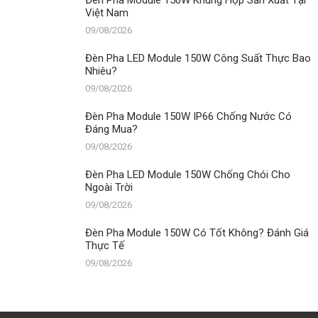
Đèn Pha Module 150W Khung Hộp Sản Xuất Tại
Chống
Việt Nam
Chói
Cho
09/08/2026
Ngoài
Trời
Đèn Pha LED Module 150W Công Suất Thực Bao
Nhiêu?
09/08/2026
Đèn Pha Module 150W IP66 Chống Nước Có
Đáng Mua?
09/08/2026
Đèn Pha LED Module 150W Chống Chói Cho
Ngoài Trời
09/08/2026
Đèn Pha Module 150W Có Tốt Không? Đánh Giá
Thực Tế
09/08/2026