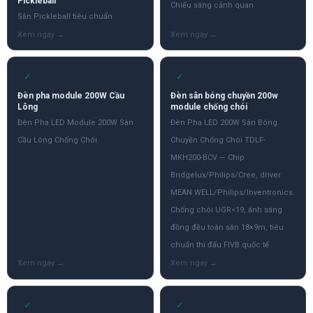
Pickleball
Chiếu sáng cảnh quan
Sân Pickleball tiêu chuẩn
✓
✓
Đèn pha module 200W Cầu
Đèn sân bóng chuyền 200w
Lông
module chống chói
Đèn Pha LED Module 200W Sân
Đèn Pha LED 200W Sân Bóng
Cầu Lông Chống Chói
Chuyền Chống Chói TDLF-
MKH200-BCV — Chip
Bridgelux/Philips/Cree, driver
MEAN WELL/Philips/Inventronics.
Chống chói UGR<19, ánh sáng
đồng đều toàn sân 18×9m, tiêu
chuẩn thi đấu FIVB quốc tế
✓
✓