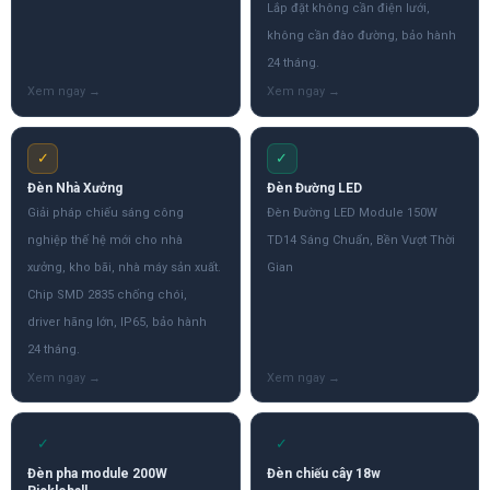
Lắp đặt không cần điện lưới,
không cần đào đường, bảo hành
24 tháng.
✓
✓
Đèn Nhà Xưởng
Đèn Đường LED
Giải pháp chiếu sáng công
Đèn Đường LED Module 150W
nghiệp thế hệ mới cho nhà
TD14 Sáng Chuẩn, Bền Vượt Thời
xưởng, kho bãi, nhà máy sản xuất.
Gian
Chip SMD 2835 chống chói,
driver hãng lớn, IP65, bảo hành
24 tháng.
✓
✓
Đèn pha module 200W
Đèn chiếu cây 18w