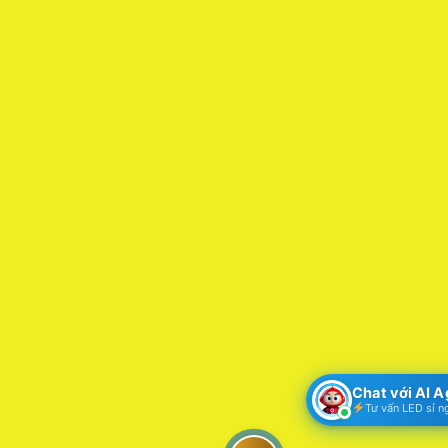
Chat với AI 
Tư vấn LED sỉ n