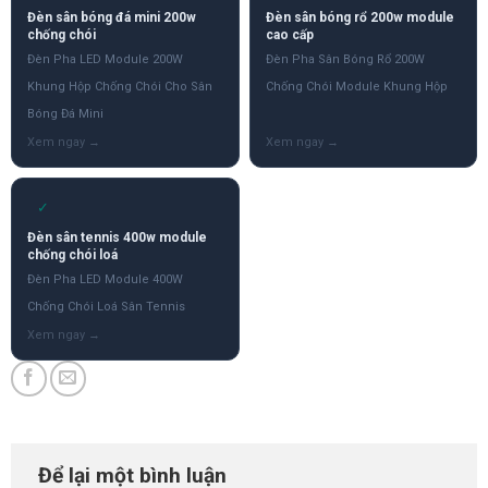
Đèn sân bóng đá mini 200w
Đèn sân bóng rổ 200w module
chống chói
cao cấp
Đèn Pha LED Module 200W
Đèn Pha Sân Bóng Rổ 200W
Khung Hộp Chống Chói Cho Sân
Chống Chói Module Khung Hộp
Bóng Đá Mini
✓
Đèn sân tennis 400w module
chống chói loá
Đèn Pha LED Module 400W
Chống Chói Loá Sân Tennis
Để lại một bình luận