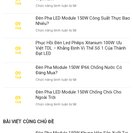
Th8
ở
Chức năng bình luận bị tắt
Đèn
Pha
Đèn Pha LED Module 150W Công Suất Thực Bao
Module
Nhiêu?
09
150W
Th8
ở
Chức năng bình luận bị tắt
Khung
Đèn
Hộp
Pha
Sản
Phục Hồi Đèn Led Philips Xitanium 100W: Ưu
LED
Xuất
Việt TDL – Khẳng Định Vị Thế Số 1 Của Thành
09
Module
Tại
Đạt LED
Th8
150W
Việt
Công
Nam
Suất
Đèn Pha Module 150W IP66 Chống Nước Có
Thực
Đáng Mua?
09
Bao
Th8
ở
Chức năng bình luận bị tắt
Nhiêu?
Đèn
Pha
Đèn Pha LED Module 150W Chống Chói Cho
Module
Ngoài Trời
09
150W
Th8
ở
Chức năng bình luận bị tắt
IP66
Đèn
Chống
Pha
Nước
LED
Có
BÀI VIẾT CÙNG CHỦ ĐỀ
Module
Đáng
150W
Mua?