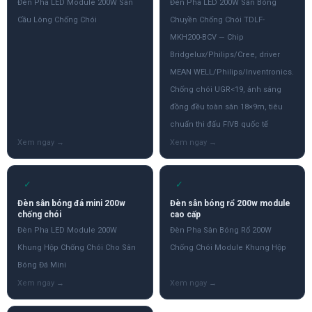
Đèn Pha LED Module 200W Sân
Đèn Pha LED 200W Sân Bóng
Cầu Lông Chống Chói
Chuyền Chống Chói TDLF-
MKH200-BCV — Chip
Bridgelux/Philips/Cree, driver
MEAN WELL/Philips/Inventronics.
Chống chói UGR<19, ánh sáng
đồng đều toàn sân 18×9m, tiêu
chuẩn thi đấu FIVB quốc tế
✓
✓
Đèn sân bóng đá mini 200w
Đèn sân bóng rổ 200w module
chống chói
cao cấp
Đèn Pha LED Module 200W
Đèn Pha Sân Bóng Rổ 200W
Khung Hộp Chống Chói Cho Sân
Chống Chói Module Khung Hộp
Bóng Đá Mini