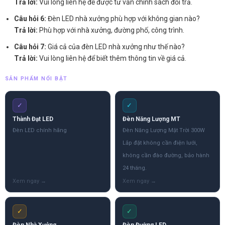
Trả lời:
Vui lòng liên hệ để được tư vấn chính sách đổi trả.
Câu hỏi 6:
Đèn LED nhà xưởng phù hợp với không gian nào?
Trả lời:
Phù hợp với nhà xưởng, đường phố, công trình.
Câu hỏi 7:
Giá cả của đèn LED nhà xưởng như thế nào?
Trả lời:
Vui lòng liên hệ để biết thêm thông tin về giá cả.
SẢN PHẨM NỔI BẬT
✓
✓
Thành Đạt LED
Đèn Năng Lượng MT
Đèn LED chính hãng
Đèn Năng Lượng Mặt Trời 300W
Lắp đặt không cần điện lưới,
không cần đào đường, bảo hành
24 tháng.
✓
✓
Đèn Nhà Xưởng
Đèn Đường LED