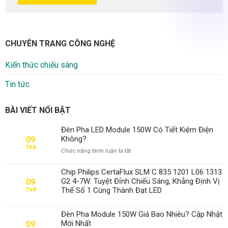
CHUYÊN TRANG CÔNG NGHỆ
Kiến thức chiếu sáng
Tin tức
BÀI VIẾT NỔI BẬT
Đèn Pha LED Module 150W Có Tiết Kiệm Điện
Không?
09
Th8
ở
Chức năng bình luận bị tắt
Đèn
Pha
Chip Philips CertaFlux SLM C 835 1201 L06 1313
LED
G2 4-7W: Tuyệt Đỉnh Chiếu Sáng, Khẳng Định Vị
09
Module
Thế Số 1 Cùng Thành Đạt LED
Th8
150W
Có
Tiết
Đèn Pha Module 150W Giá Bao Nhiêu? Cập Nhật
Kiệm
Mới Nhất
09