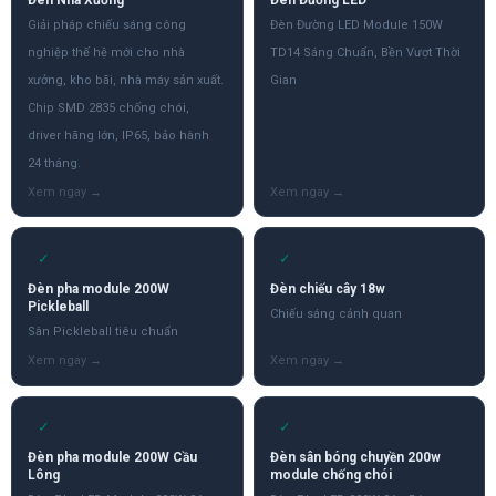
Giải pháp chiếu sáng công
Đèn Đường LED Module 150W
nghiệp thế hệ mới cho nhà
TD14 Sáng Chuẩn, Bền Vượt Thời
xưởng, kho bãi, nhà máy sản xuất.
Gian
Chip SMD 2835 chống chói,
driver hãng lớn, IP65, bảo hành
24 tháng.
✓
✓
Đèn pha module 200W
Đèn chiếu cây 18w
Pickleball
Chiếu sáng cảnh quan
Sân Pickleball tiêu chuẩn
✓
✓
Đèn pha module 200W Cầu
Đèn sân bóng chuyền 200w
Lông
module chống chói