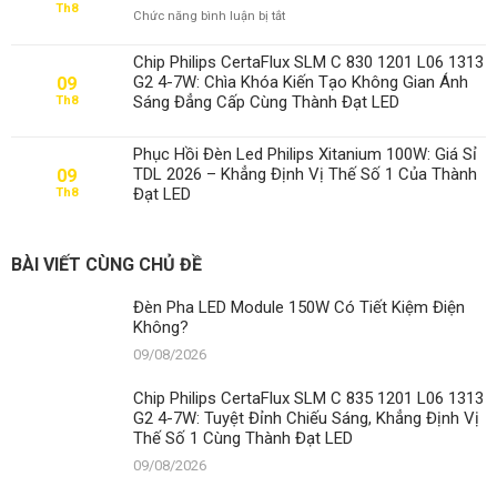
Điện
Th8
ở
Chức năng bình luận bị tắt
Không?
Đèn
Pha
Chip Philips CertaFlux SLM C 830 1201 L06 1313
Module
G2 4-7W: Chìa Khóa Kiến Tạo Không Gian Ánh
09
150W
Sáng Đẳng Cấp Cùng Thành Đạt LED
Th8
Giá
Bao
Nhiêu?
Phục Hồi Đèn Led Philips Xitanium 100W: Giá Sỉ
Cập
TDL 2026 – Khẳng Định Vị Thế Số 1 Của Thành
09
Nhật
Đạt LED
Th8
Mới
Nhất
BÀI VIẾT CÙNG CHỦ ĐỀ
Đèn Pha LED Module 150W Có Tiết Kiệm Điện
Không?
09/08/2026
Chip Philips CertaFlux SLM C 835 1201 L06 1313
G2 4-7W: Tuyệt Đỉnh Chiếu Sáng, Khẳng Định Vị
Thế Số 1 Cùng Thành Đạt LED
09/08/2026