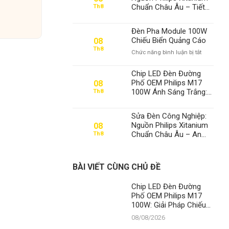
Chuẩn Châu Âu – Tiết
Th8
Kiệm 70% Điện Với
Công Thức Tối Ưu Số
Đèn Pha Module 100W
Lượng Đèn Tại Thành
Chiếu Biển Quảng Cáo
08
Đạt LED
Th8
ở
Chức năng bình luận bị tắt
Đèn
Pha
Chip LED Đèn Đường
Module
Phố OEM Philips M17
08
100W
100W Ánh Sáng Trắng:
Th8
Chiếu
Giải Pháp Chiếu Sáng
Biển
Tối Ưu Từ Thành Đạt
Quảng
Sửa Đèn Công Nghiệp:
LED
Cáo
Nguồn Philips Xitanium
08
Chuẩn Châu Âu – An
Th8
Toàn Vượt Trội, Tuổi
Thọ Vàng Tại Thành Đạt
LED
BÀI VIẾT CÙNG CHỦ ĐỀ
Chip LED Đèn Đường
Phố OEM Philips M17
100W: Giải Pháp Chiếu
Sáng Tối Ưu và Bền
08/08/2026
Vững Từ Thành Đạt LED