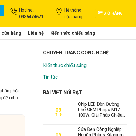
Hotline :
Hệ thống
GIỎ HÀNG
0986474671
cửa hàng
g cửa hàng
Liên hệ
Kiến thức chiếu sáng
CHUYÊN TRANG CÔNG NGHỆ
Kiến thức chiếu sáng
Tin tức
 phân phối
BÀI VIẾT NỔI BẬT
g đến cho
Chip LED Đèn Đường
Phố OEM Philips M17
08
100W: Giải Pháp Chiếu
Th8
Sáng Tối Ưu và Bền
Vững Từ Thành Đạt LED
Sửa Đèn Công Nghiệp:
Nguồn Philips Xitanium
08