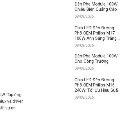
Đèn Pha Module 100W
Chiếu Biển Quảng Cáo
08/08/2026
Chip LED Đèn Đường
Phố OEM Philips M17
100W Ánh Sáng Trắng:
Giải Pháp Chiếu Sáng
08/08/2026
Tối Ưu Từ Thành Đạt
LED
Đèn Pha Module 100W
Cho Công Trường
08/08/2026
Chip LED Đèn Đường
Phố OEM Philips M16
240W: Tối Ưu Hiệu Suất,
00W, đáp ứng
Vững Bền Bất Chấp Thời
08/08/2026
Gian – Đẳng Cấp Số 1
lux và driver
Từ Thành Đạt LED
đến sự an