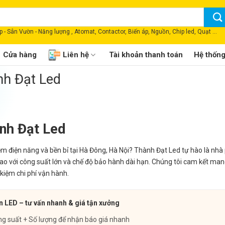
 - Sân Vườn - Năng lượng , Atomat, Contactor, Biến áp, Nguồn, Chip led, Quạt ...
Cửa hàng
Liên hệ
Tài khoản thanh toán
Hệ thốn
h Đạt Led
nh Đạt Led
ệm điện năng và bền bỉ tại Hà Đông, Hà Nội? Thành Đạt Led tự hào là nhà
o với công suất lớn và chế độ bảo hành dài hạn. Chúng tôi cam kết man
 kiệm chi phí vận hành.
 LED – tư vấn nhanh & giá tận xưởng
ng suất + Số lượng để nhận báo giá nhanh