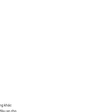
áng khác
 đậu xe cho