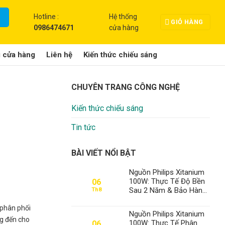
Hotline :
Hệ thống
GIỎ HÀNG
0986474671
cửa hàng
g cửa hàng
Liên hệ
Kiến thức chiếu sáng
CHUYÊN TRANG CÔNG NGHỆ
Kiến thức chiếu sáng
Tin tức
BÀI VIẾT NỔI BẬT
Nguồn Philips Xitanium
100W: Thực Tế Độ Bền
06
Sau 2 Năm & Bảo Hành
Th8
2-5 Năm – Thành Đạt
LED – Chuyên Gia Số 1
 phân phối
Nguồn Philips Xitanium
g đến cho
100W: Thực Tế Phân
06