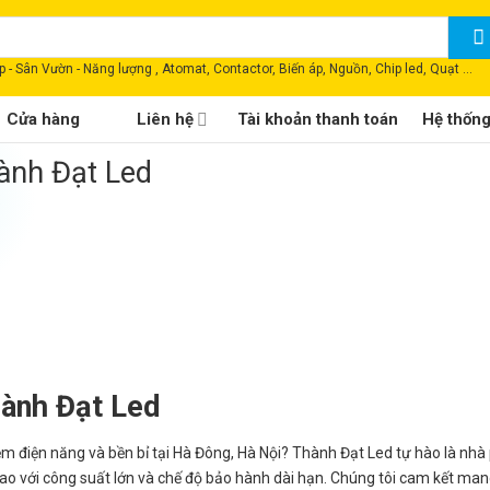
 - Sân Vườn - Năng lượng , Atomat, Contactor, Biến áp, Nguồn, Chip led, Quạt ...
Cửa hàng
Liên hệ
Tài khoản thanh toán
Hệ thốn
ành Đạt Led
ành Đạt Led
ệm điện năng và bền bỉ tại Hà Đông, Hà Nội? Thành Đạt Led tự hào là nhà
o với công suất lớn và chế độ bảo hành dài hạn. Chúng tôi cam kết man