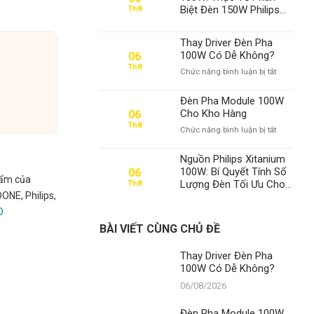
Biệt Đèn 150W Philips
Th8
Chính Hãng
Thay Driver Đèn Pha
100W Có Dễ Không?
06
Th8
ở
Chức năng bình luận bị tắt
Thay
Driver
Đèn Pha Module 100W
Đèn
Cho Kho Hàng
06
Pha
Th8
ở
Chức năng bình luận bị tắt
100W
Đèn
Có
Pha
Dễ
Nguồn Philips Xitanium
Module
Không?
100W: Bí Quyết Tính Số
06
100W
hẩm của
Lượng Đèn Tối Ưu Cho
Th8
Cho
DONE, Philips,
Mọi Dự Án Chiếu Sáng –
Kho
Thành Đạt LED Số 1 Việt
D
Hàng
Nam
BÀI VIẾT CÙNG CHỦ ĐỀ
Thay Driver Đèn Pha
100W Có Dễ Không?
06/08/2026
Đèn Pha Module 100W