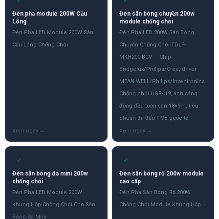
✓
✓
Đèn pha module 200W Cầu
Đèn sân bóng chuyền 200w
Lông
module chống chói
Đèn Pha LED Module 200W Sân
Đèn Pha LED 200W Sân Bóng
Cầu Lông Chống Chói
Chuyền Chống Chói TDLF-
MKH200-BCV — Chip
Bridgelux/Philips/Cree, driver
MEAN WELL/Philips/Inventronics.
Chống chói UGR<19, ánh sáng
đồng đều toàn sân 18×9m, tiêu
chuẩn thi đấu FIVB quốc tế
✓
✓
Đèn sân bóng đá mini 200w
Đèn sân bóng rổ 200w module
chống chói
cao cấp
Đèn Pha LED Module 200W
Đèn Pha Sân Bóng Rổ 200W
Khung Hộp Chống Chói Cho Sân
Chống Chói Module Khung Hộp
Bóng Đá Mini