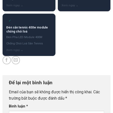
✓
Đèn sân tennis 400w module
chống chói loá
Đèn Pha LED Module 400W
Chống Chói Loá Sân Tennis
Để lại một bình luận
Email của bạn sẽ không được hiển thị công khai.
Các
trường bắt buộc được đánh dấu
*
Bình luận
*