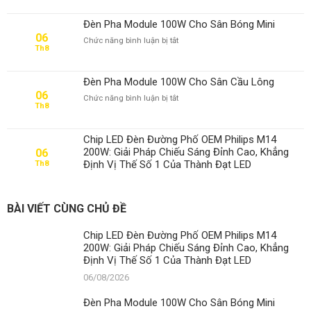
Đèn Pha Module 100W Cho Sân Bóng Mini
06
ở
Chức năng bình luận bị tắt
Th8
Đèn
Pha
Module
Đèn Pha Module 100W Cho Sân Cầu Lông
100W
06
ở
Chức năng bình luận bị tắt
Cho
Th8
Đèn
Sân
Pha
Bóng
Module
Mini
Chip LED Đèn Đường Phố OEM Philips M14
100W
200W: Giải Pháp Chiếu Sáng Đỉnh Cao, Khẳng
06
Cho
Định Vị Thế Số 1 Của Thành Đạt LED
Th8
Sân
Cầu
Lông
BÀI VIẾT CÙNG CHỦ ĐỀ
Chip LED Đèn Đường Phố OEM Philips M14
200W: Giải Pháp Chiếu Sáng Đỉnh Cao, Khẳng
Định Vị Thế Số 1 Của Thành Đạt LED
06/08/2026
Đèn Pha Module 100W Cho Sân Bóng Mini