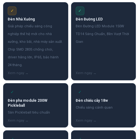
✓
✓
Đèn Nhà Xưởng
Đèn Đường LED
Giải pháp chiếu sáng công
Đèn Đường LED Module 150W
nghiệp thế hệ mới cho nhà
TD14 Sáng Chuẩn, Bền Vượt Thời
xưởng, kho bãi, nhà máy sản xuất.
Gian
Chip SMD 2835 chống chói,
driver hãng lớn, IP65, bảo hành
24 tháng.
✓
✓
Đèn pha module 200W
Đèn chiếu cây 18w
Pickleball
Chiếu sáng cảnh quan
Sân Pickleball tiêu chuẩn