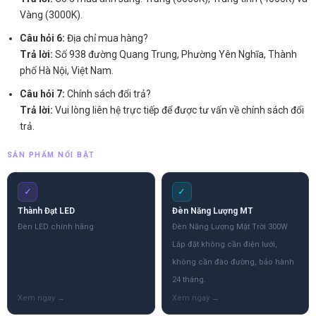
Vàng (3000K).
Câu hỏi 6:
Địa chỉ mua hàng?
Trả lời:
Số 938 đường Quang Trung, Phường Yên Nghĩa, Thành
phố Hà Nội, Việt Nam.
Câu hỏi 7:
Chính sách đổi trả?
Trả lời:
Vui lòng liên hệ trực tiếp để được tư vấn về chính sách đổi
trả.
SẢN PHẨM NỔI BẬT
✓
✓
Thành Đạt LED
Đèn Năng Lượng MT
Đèn LED chính hãng
Đèn Năng Lượng Mặt Trời 300W
Lắp đặt không cần điện lưới,
không cần đào đường, bảo hành
24 tháng.