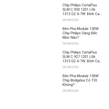
Nào?
– Vị Thế Số 1 Không
Chip Philips CertaFlux
Thể Xô Đổ
SLM C 930 1201 L06
1313 G2 4-7W: Đỉnh Cao
Chiếu Sáng Từ Thành
09/08/2026
Đạt LED
Đèn Pha Module 150W
Chip Philips Sáng Đến
Mức Nào?
09/08/2026
Chip Philips CertaFlux
SLM C 927 1201 L06
1313 G2 4-7W: Đỉnh Cao
Chiếu Sáng, Khẳng Định
09/08/2026
Vị Thế Số 1 Của Thành
Đạt LED
Đèn Pha Module 150W
Chip Bridgelux Có Tốt
Không?
09/08/2026