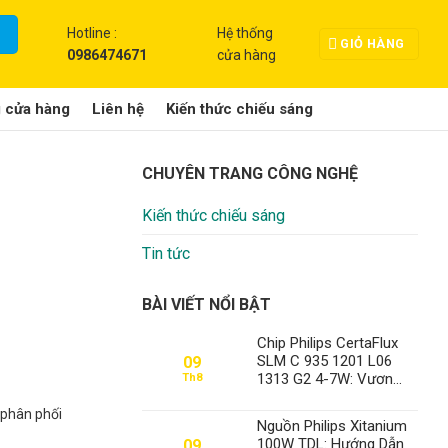
Hotline :
Hệ thống
GIỎ HÀNG
0986474671
cửa hàng
g cửa hàng
Liên hệ
Kiến thức chiếu sáng
CHUYÊN TRANG CÔNG NGHỆ
Kiến thức chiếu sáng
Tin tức
BÀI VIẾT NỔI BẬT
Chip Philips CertaFlux
SLM C 935 1201 L06
09
1313 G2 4-7W: Vươn
Th8
Tầm Chiếu Sáng Hiện
Đại Cùng Thành Đạt LED
 phân phối
Nguồn Philips Xitanium
– Vị Thế Số 1 Không
100W TDL: Hướng Dẫn
09