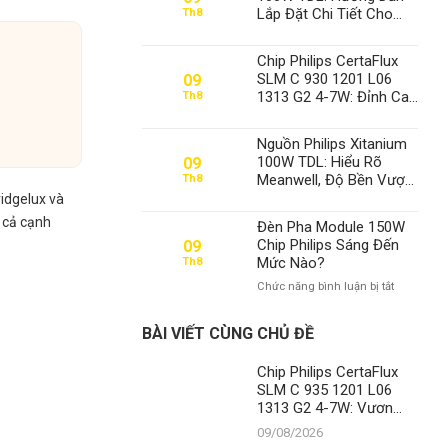
Thể Xô Đổ
Lắp Đặt Chi Tiết Cho
Th8
Sân Pickleball Từ
Chuyên Gia Thành Đạt
Chip Philips CertaFlux
LED
SLM C 930 1201 L06
09
1313 G2 4-7W: Đỉnh Cao
Th8
Chiếu Sáng Từ Thành
Đạt LED
Nguồn Philips Xitanium
100W TDL: Hiểu Rõ
09
Meanwell, Độ Bền Vượt
Th8
Trội – Khẳng Định Vị
idgelux và
Thế Số 1 Của Thành Đạt
á cả cạnh
Đèn Pha Module 150W
LED
Chip Philips Sáng Đến
09
Mức Nào?
Th8
ở
Chức năng bình luận bị tắt
Đèn
Pha
BÀI VIẾT CÙNG CHỦ ĐỀ
Module
150W
Chip Philips CertaFlux
Chip
SLM C 935 1201 L06
Philips
Sáng
1313 G2 4-7W: Vươn
Đến
Tầm Chiếu Sáng Hiện
09/08/2026
Mức
Đại Cùng Thành Đạt LED