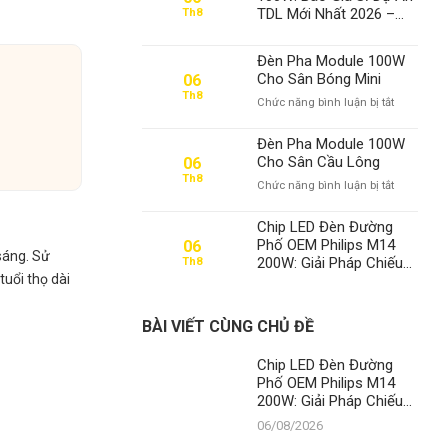
TDL Mới Nhất 2026 –
Th8
Chuyên Gia Số 1 Việt
Nam
Đèn Pha Module 100W
Cho Sân Bóng Mini
06
Th8
ở
Chức năng bình luận bị tắt
Đèn
Pha
Đèn Pha Module 100W
Module
Cho Sân Cầu Lông
06
100W
Th8
ở
Chức năng bình luận bị tắt
Cho
Đèn
Sân
Pha
Bóng
Chip LED Đèn Đường
Module
Mini
Phố OEM Philips M14
06
100W
sáng. Sử
200W: Giải Pháp Chiếu
Th8
Cho
uổi thọ dài
Sáng Đỉnh Cao, Khẳng
Sân
Định Vị Thế Số 1 Của
Cầu
Thành Đạt LED
Lông
BÀI VIẾT CÙNG CHỦ ĐỀ
Chip LED Đèn Đường
Phố OEM Philips M14
200W: Giải Pháp Chiếu
Sáng Đỉnh Cao, Khẳng
06/08/2026
Định Vị Thế Số 1 Của