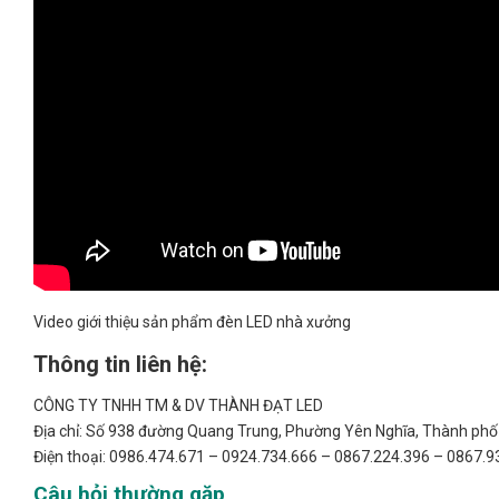
Video giới thiệu sản phẩm đèn LED nhà xưởng
Thông tin liên hệ:
CÔNG TY TNHH TM & DV THÀNH ĐẠT LED
Địa chỉ: Số 938 đường Quang Trung, Phường Yên Nghĩa, Thành phố 
Điện thoại: 0986.474.671 – 0924.734.666 – 0867.224.396 – 0867.9
Câu hỏi thường gặp