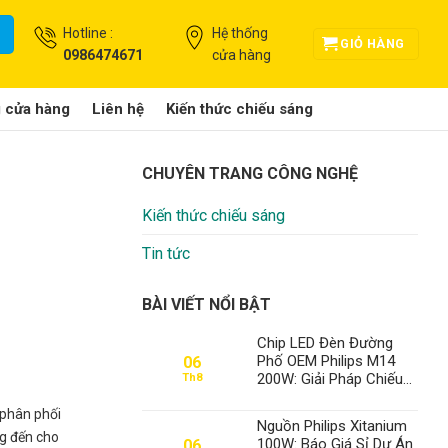
Hotline :
Hệ thống
GIỎ HÀNG
0986474671
cửa hàng
g cửa hàng
Liên hệ
Kiến thức chiếu sáng
CHUYÊN TRANG CÔNG NGHỆ
Kiến thức chiếu sáng
Tin tức
BÀI VIẾT NỔI BẬT
Chip LED Đèn Đường
Phố OEM Philips M14
06
200W: Giải Pháp Chiếu
Th8
Sáng Đỉnh Cao, Khẳng
Định Vị Thế Số 1 Của
 phân phối
Nguồn Philips Xitanium
Thành Đạt LED
g đến cho
100W: Báo Giá Sỉ Dự Án
06