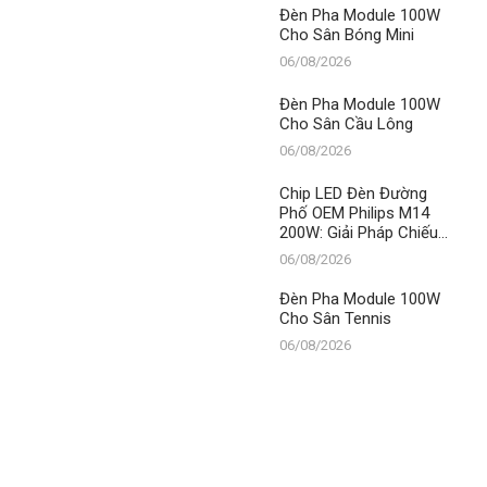
Thành Đạt LED
Đèn Pha Module 100W
Cho Sân Bóng Mini
06/08/2026
Đèn Pha Module 100W
Cho Sân Cầu Lông
06/08/2026
Chip LED Đèn Đường
Phố OEM Philips M14
200W: Giải Pháp Chiếu
Sáng Đỉnh Cao, Khẳng
06/08/2026
Định Vị Thế Số 1 Của
Thành Đạt LED
Đèn Pha Module 100W
Cho Sân Tennis
06/08/2026