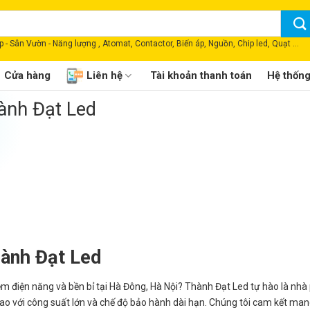
 - Sân Vườn - Năng lượng , Atomat, Contactor, Biến áp, Nguồn, Chip led, Quạt ...
Cửa hàng
Liên hệ
Tài khoản thanh toán
Hệ thốn
ành Đạt Led
ành Đạt Led
ệm điện năng và bền bỉ tại Hà Đông, Hà Nội? Thành Đạt Led tự hào là nhà
o với công suất lớn và chế độ bảo hành dài hạn. Chúng tôi cam kết man