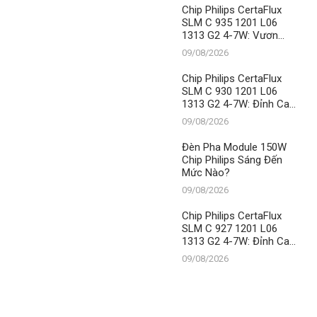
Chip Philips CertaFlux
SLM C 935 1201 L06
1313 G2 4-7W: Vươn
Tầm Chiếu Sáng Hiện
09/08/2026
Đại Cùng Thành Đạt LED
– Vị Thế Số 1 Không
Chip Philips CertaFlux
Thể Xô Đổ
SLM C 930 1201 L06
1313 G2 4-7W: Đỉnh Cao
Chiếu Sáng Từ Thành
09/08/2026
Đạt LED
Đèn Pha Module 150W
Chip Philips Sáng Đến
Mức Nào?
09/08/2026
Chip Philips CertaFlux
SLM C 927 1201 L06
1313 G2 4-7W: Đỉnh Cao
Chiếu Sáng, Khẳng Định
09/08/2026
Vị Thế Số 1 Của Thành
Đạt LED