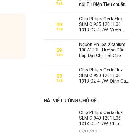
nối Tủ Điện Tiêu chuẩn
Th8
Công nghiệp – Khẳng
định Vị thế Số 1 của
Chip Philips CertaFlux
Thành Đạt LED
SLM C 935 1201 L06
09
1313 G2 4-7W: Vươn
Th8
Tầm Chiếu Sáng Hiện
Đại Cùng Thành Đạt LED
Nguồn Philips Xitanium
– Vị Thế Số 1 Không
100W TDL: Hướng Dẫn
09
Thể Xô Đổ
Lắp Đặt Chi Tiết Cho
Th8
Sân Pickleball Từ
Chuyên Gia Thành Đạt
Chip Philips CertaFlux
LED
SLM C 930 1201 L06
09
1313 G2 4-7W: Đỉnh Cao
Th8
Chiếu Sáng Từ Thành
Đạt LED
BÀI VIẾT CÙNG CHỦ ĐỀ
Chip Philips CertaFlux
SLM C 940 1201 L06
1313 G2 4-7W: Chìa
Khóa Chiếu Sáng Đỉnh
09/08/2026
Cao Tại Thành Đạt LED