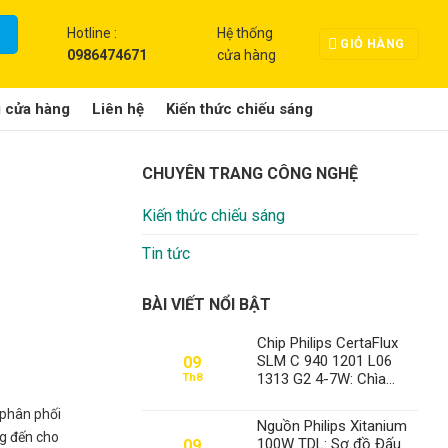
Hotline :
Hệ thống
GIỎ HÀNG
0986474671
cửa hàng
g cửa hàng
Liên hệ
Kiến thức chiếu sáng
CHUYÊN TRANG CÔNG NGHỆ
Kiến thức chiếu sáng
Tin tức
BÀI VIẾT NỔI BẬT
Chip Philips CertaFlux
SLM C 940 1201 L06
09
1313 G2 4-7W: Chìa
Th8
Khóa Chiếu Sáng Đỉnh
Cao Tại Thành Đạt LED
 phân phối
Nguồn Philips Xitanium
g đến cho
100W TDL: Sơ đồ Đấu
09