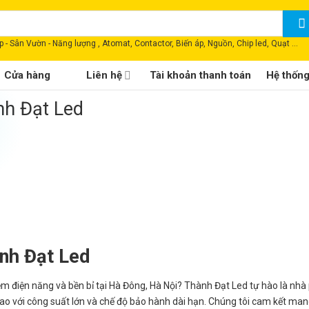
 - Sân Vườn - Năng lượng , Atomat, Contactor, Biến áp, Nguồn, Chip led, Quạt ...
Cửa hàng
Liên hệ
Tài khoản thanh toán
Hệ thốn
h Đạt Led
nh Đạt Led
ệm điện năng và bền bỉ tại Hà Đông, Hà Nội? Thành Đạt Led tự hào là nhà
o với công suất lớn và chế độ bảo hành dài hạn. Chúng tôi cam kết man