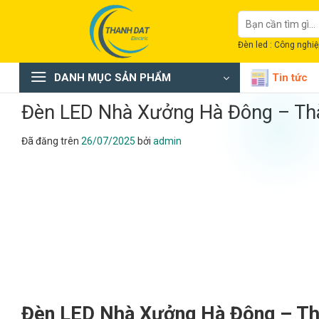
Chuyển
Tìm
đến
kiếm:
nội
Đèn led : Công nghiệp
dung
DANH MỤC SẢN PHẨM
Tin tức
Đèn LED Nhà Xưởng Hà Đông – Th
Đã đăng trên
26/07/2025
bởi
admin
Đèn LED Nhà Xưởng Hà Đông – Th