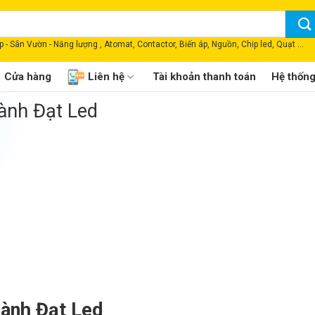
 - Sân Vườn - Năng lượng , Atomat, Contactor, Biến áp, Nguồn, Chip led, Quạt ...
Cửa hàng
Liên hệ
Tài khoản thanh toán
Hệ thốn
ành Đạt Led
ành Đạt Led