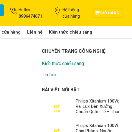
Hotline :
Hệ thống
GIỎ HÀNG
0986474671
cửa hàng
g cửa hàng
Liên hệ
Kiến thức chiếu sáng
CHUYÊN TRANG CÔNG NGHỆ
Kiến thức chiếu sáng
Tin tức
BÀI VIẾT NỔI BẬT
Philips Xitanium 100W:
Ra, Lux Đèn Xưởng
07
Chuẩn Quốc Tế – Thành
Th8
Đạt LED Số 1 Việt Nam
Philips Xitanium 100W:
Chip Philips, Nguồn
07