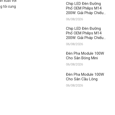
n xuất với
LED
Chip LED Đèn Đường
ng tôi cung
Phố OEM Philips M14
200W: Giải Pháp Chiếu
Sáng Đỉnh Cao, Khẳng
06/08/2026
Định Vị Thế Số 1 Của
Thành Đạt LED
Chip LED Đèn Đường
Phố OEM Philips M14
200W: Giải Pháp Chiếu
Sáng Đỉnh Cao, Khẳng
06/08/2026
Định Vị Thế Số 1 Của
Thành Đạt LED
Đèn Pha Module 100W
Cho Sân Bóng Mini
06/08/2026
Đèn Pha Module 100W
Cho Sân Cầu Lông
06/08/2026