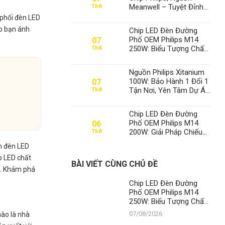
Meanwell – Tuyệt Đỉnh
Th8
Đèn Xưởng, Định Vị Số
 phối đèn LED
1 Thành Đạt LED
o bạn ánh
Chip LED Đèn Đường
Phố OEM Philips M14
07
250W: Biểu Tượng Chất
Th8
Lượng, Khẳng Định Vị
Thế Số 1 Của Thành Đạt
Nguồn Philips Xitanium
LED
100W: Bảo Hành 1 Đổi 1
07
Tận Nơi, Yên Tâm Dự Án
Th8
– Thành Đạt LED Số 1
Việt Nam
Chip LED Đèn Đường
Phố OEM Philips M14
06
200W: Giải Pháp Chiếu
Th8
Sáng Đỉnh Cao, Khẳng
m đèn LED
Định Vị Thế Số 1 Của
p LED chất
Thành Đạt LED
BÀI VIẾT CÙNG CHỦ ĐỀ
ao. Khám phá
Chip LED Đèn Đường
Phố OEM Philips M14
250W: Biểu Tượng Chất
Lượng, Khẳng Định Vị
07/08/2026
hào là nhà
Thế Số 1 Của Thành Đạt