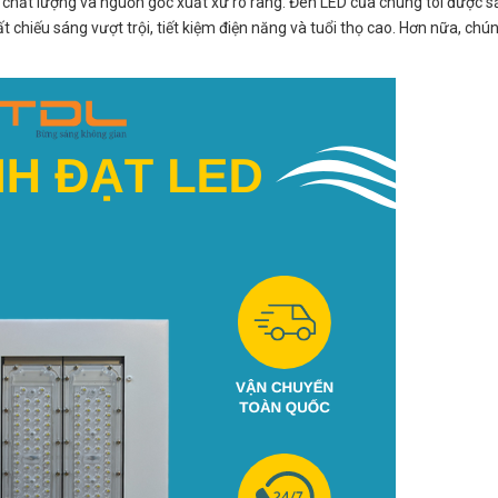
chất lượng và nguồn gốc xuất xứ rõ ràng. Đèn LED của chúng tôi được sả
t chiếu sáng vượt trội, tiết kiệm điện năng và tuổi thọ cao. Hơn nữa, chú