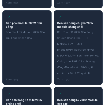
✓
✓
Đèn pha module 200W Cầu
Đèn sân bóng chuyền 200w
Lông
module chống chói
Đèn Pha LED Module 200W Sân
Đèn Pha LED 200W Sân Bóng
Cầu Lông Chống Chói
Chuyền Chống Chói TDLF-
MKH200-BCV — Chip
Bridgelux/Philips/Cree, driver
MEAN WELL/Philips/Inventronics.
Chống chói UGR<19, ánh sáng
đồng đều toàn sân 18×9m, tiêu
chuẩn thi đấu FIVB quốc tế
✓
✓
Đèn sân bóng đá mini 200w
Đèn sân bóng rổ 200w module
chống chói
cao cấp