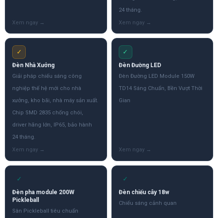
24 tháng.
✓
✓
Đèn Nhà Xưởng
Đèn Đường LED
Giải pháp chiếu sáng công
Đèn Đường LED Module 150W
nghiệp thế hệ mới cho nhà
TD14 Sáng Chuẩn, Bền Vượt Thời
xưởng, kho bãi, nhà máy sản xuất.
Gian
Chip SMD 2835 chống chói,
driver hãng lớn, IP65, bảo hành
24 tháng.
✓
✓
Đèn pha module 200W
Đèn chiếu cây 18w
Pickleball
Chiếu sáng cảnh quan
Sân Pickleball tiêu chuẩn