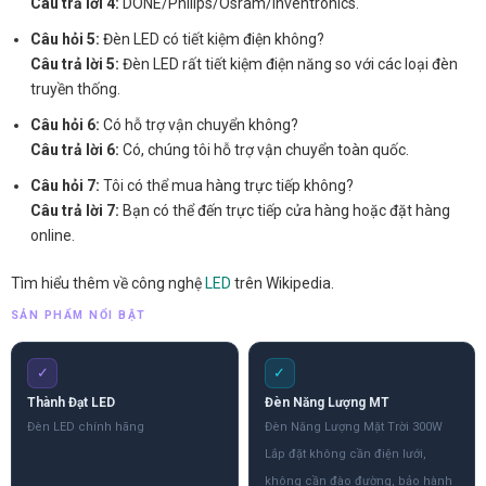
Câu trả lời 4:
DONE/Philips/Osram/Inventronics.
Câu hỏi 5:
Đèn LED có tiết kiệm điện không?
Câu trả lời 5:
Đèn LED rất tiết kiệm điện năng so với các loại đèn
truyền thống.
Câu hỏi 6:
Có hỗ trợ vận chuyển không?
Câu trả lời 6:
Có, chúng tôi hỗ trợ vận chuyển toàn quốc.
Câu hỏi 7:
Tôi có thể mua hàng trực tiếp không?
Câu trả lời 7:
Bạn có thể đến trực tiếp cửa hàng hoặc đặt hàng
online.
Tìm hiểu thêm về công nghệ
LED
trên Wikipedia.
SẢN PHẨM NỔI BẬT
✓
✓
Thành Đạt LED
Đèn Năng Lượng MT
Đèn LED chính hãng
Đèn Năng Lượng Mặt Trời 300W
Lắp đặt không cần điện lưới,
không cần đào đường, bảo hành