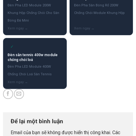
Đèn Pha LED Module 200W
Đèn Pha Sân Bóng Rổ 200W
Khung Hộp Chống Chói Cho Sân
Chống Chói Module Khung Hộp
Bóng Đá Mini
✓
Đèn sân tennis 400w module
chống chói loá
Đèn Pha LED Module 400W
Chống Chói Loá Sân Tennis
Để lại một bình luận
Email của bạn sẽ không được hiển thị công khai.
Các