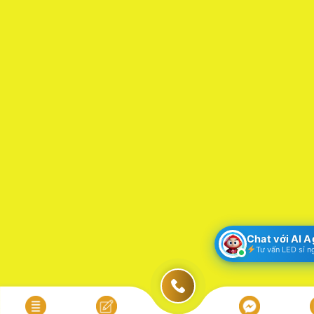
Chat với AI 
Tư vấn LED sỉ n