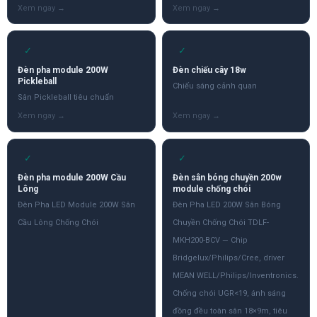
✓
✓
Đèn pha module 200W
Đèn chiếu cây 18w
Pickleball
Chiếu sáng cảnh quan
Sân Pickleball tiêu chuẩn
✓
✓
Đèn pha module 200W Cầu
Đèn sân bóng chuyền 200w
Lông
module chống chói
Đèn Pha LED Module 200W Sân
Đèn Pha LED 200W Sân Bóng
Cầu Lông Chống Chói
Chuyền Chống Chói TDLF-
MKH200-BCV — Chip
Bridgelux/Philips/Cree, driver
MEAN WELL/Philips/Inventronics.
Chống chói UGR<19, ánh sáng
đồng đều toàn sân 18×9m, tiêu