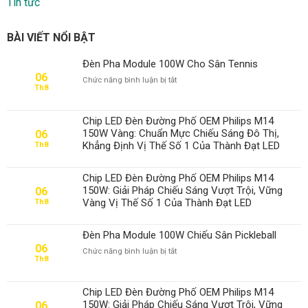
Tin tức
BÀI VIẾT NỔI BẬT
Đèn Pha Module 100W Cho Sân Tennis
06
ở
Chức năng bình luận bị tắt
Th8
Đèn
Pha
Module
Chip LED Đèn Đường Phố OEM Philips M14
100W
150W Vàng: Chuẩn Mực Chiếu Sáng Đô Thị,
06
Cho
Khẳng Định Vị Thế Số 1 Của Thành Đạt LED
Th8
Sân
Tennis
Chip LED Đèn Đường Phố OEM Philips M14
150W: Giải Pháp Chiếu Sáng Vượt Trội, Vững
06
Vàng Vị Thế Số 1 Của Thành Đạt LED
Th8
Đèn Pha Module 100W Chiếu Sân Pickleball
06
ở
Chức năng bình luận bị tắt
Th8
Đèn
Pha
Module
Chip LED Đèn Đường Phố OEM Philips M14
100W
150W: Giải Pháp Chiếu Sáng Vượt Trội, Vững
06