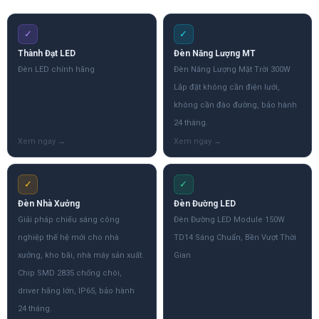
✓
✓
Thành Đạt LED
Đèn Năng Lượng MT
Đèn LED chính hãng
Đèn Năng Lượng Mặt Trời 300W
Lắp đặt không cần điện lưới,
không cần đào đường, bảo hành
24 tháng.
✓
✓
Đèn Nhà Xưởng
Đèn Đường LED
Giải pháp chiếu sáng công
Đèn Đường LED Module 150W
nghiệp thế hệ mới cho nhà
TD14 Sáng Chuẩn, Bền Vượt Thời
xưởng, kho bãi, nhà máy sản xuất.
Gian
Chip SMD 2835 chống chói,
driver hãng lớn, IP65, bảo hành
24 tháng.