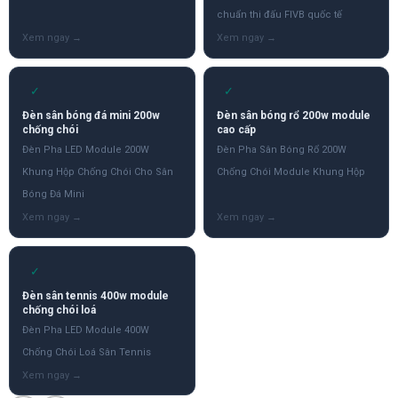
chuẩn thi đấu FIVB quốc tế
✓
✓
Đèn sân bóng đá mini 200w
Đèn sân bóng rổ 200w module
chống chói
cao cấp
Đèn Pha LED Module 200W
Đèn Pha Sân Bóng Rổ 200W
Khung Hộp Chống Chói Cho Sân
Chống Chói Module Khung Hộp
Bóng Đá Mini
✓
Đèn sân tennis 400w module
chống chói loá
Đèn Pha LED Module 400W
Chống Chói Loá Sân Tennis