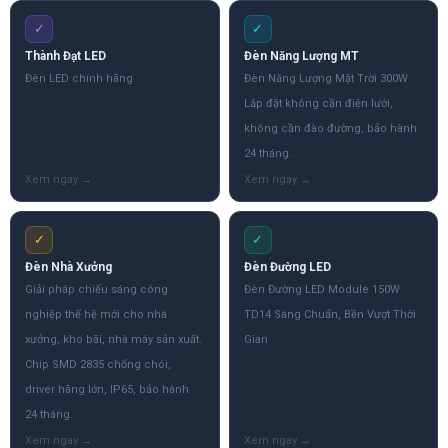
✓
✓
Thành Đạt LED
Đèn Năng Lượng MT
Đèn LED chính hãng
Đèn Năng Lượng Mặt Trời 300W
Lắp đặt không cần điện lưới,
không cần đào đường, bảo hành
24 tháng.
✓
✓
Đèn Nhà Xưởng
Đèn Đường LED
Giải pháp chiếu sáng công
Đèn Đường LED Module 150W
nghiệp thế hệ mới cho nhà
TD14 Sáng Chuẩn, Bền Vượt Thời
xưởng, kho bãi, nhà máy sản xuất.
Gian
Chip SMD 2835 chống chói,
driver hãng lớn, IP65, bảo hành
24 tháng.