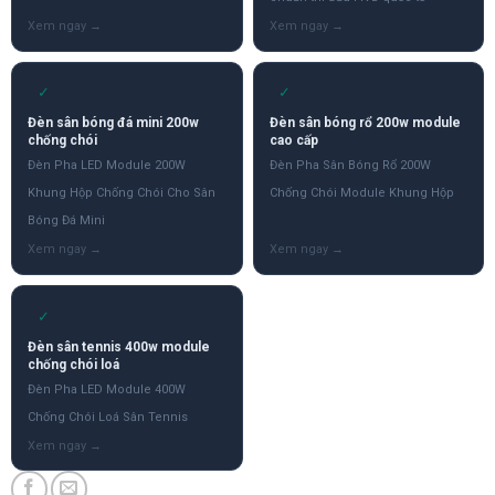
✓
✓
Đèn sân bóng đá mini 200w
Đèn sân bóng rổ 200w module
chống chói
cao cấp
Đèn Pha LED Module 200W
Đèn Pha Sân Bóng Rổ 200W
Khung Hộp Chống Chói Cho Sân
Chống Chói Module Khung Hộp
Bóng Đá Mini
✓
Đèn sân tennis 400w module
chống chói loá
Đèn Pha LED Module 400W
Chống Chói Loá Sân Tennis