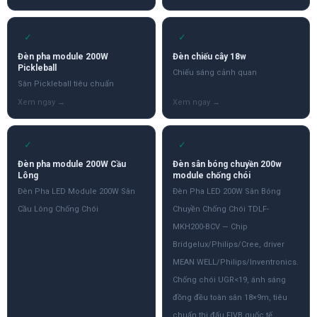
✓
✓
Đèn pha module 200W
Đèn chiếu cây 18w
Pickleball
Chiếu sáng cảnh quan
Sân Pickleball tiêu chuẩn
✓
✓
Đèn pha module 200W Cầu
Đèn sân bóng chuyền 200w
Lông
module chống chói
Đèn Pha LED Module 200W Sân
Đèn Pha LED 200W Sân Bóng
Cầu Lông Chống Chói
Chuyền Chống Chói TDLF-
MKH200-BCV — Chip
Bridgelux/Philips/Cree, driver
MEAN WELL/Philips/Inventronics.
Chống chói UGR<19, ánh sáng
đồng đều toàn sân 18×9m, tiêu
chuẩn thi đấu FIVB quốc tế