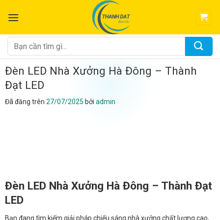
Chuyển
đến
nội
dung
Tìm
kiếm:
Đèn LED Nhà Xưởng Hà Đông – Thành
Đạt LED
Đã đăng trên
27/07/2025
bởi
admin
Đèn LED Nhà Xưởng Hà Đông – Thành Đạt
LED
Bạn đang tìm kiếm giải pháp chiếu sáng nhà xưởng chất lượng cao,