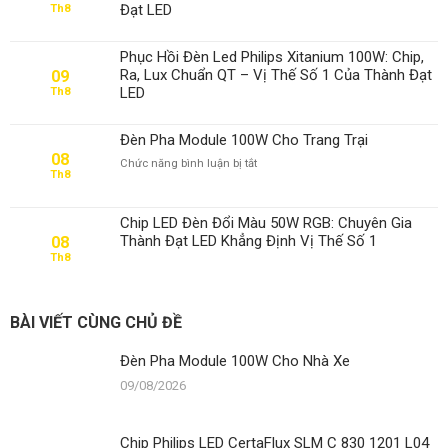
Đạt LED
Th8
Nhà
Xe
Phục Hồi Đèn Led Philips Xitanium 100W: Chip,
Ra, Lux Chuẩn QT – Vị Thế Số 1 Của Thành Đạt
09
LED
Th8
Đèn Pha Module 100W Cho Trang Trại
08
ở
Chức năng bình luận bị tắt
Th8
Đèn
Pha
Module
Chip LED Đèn Đổi Màu 50W RGB: Chuyên Gia
100W
Thành Đạt LED Khẳng Định Vị Thế Số 1
08
Cho
Th8
Trang
Trại
BÀI VIẾT CÙNG CHỦ ĐỀ
Đèn Pha Module 100W Cho Nhà Xe
09/08/2026
Chip Philips LED CertaFlux SLM C 830 1201 L04