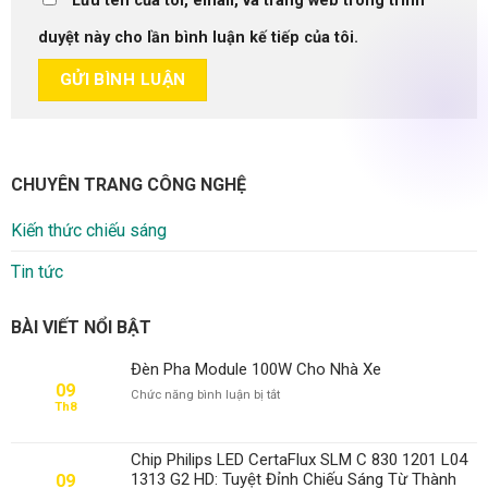
Lưu tên của tôi, email, và trang web trong trình
duyệt này cho lần bình luận kế tiếp của tôi.
CHUYÊN TRANG CÔNG NGHỆ
Kiến thức chiếu sáng
Tin tức
BÀI VIẾT NỔI BẬT
Đèn Pha Module 100W Cho Nhà Xe
09
ở
Chức năng bình luận bị tắt
Th8
Đèn
Pha
Module
Chip Philips LED CertaFlux SLM C 830 1201 L04
100W
1313 G2 HD: Tuyệt Đỉnh Chiếu Sáng Từ Thành
09
Cho