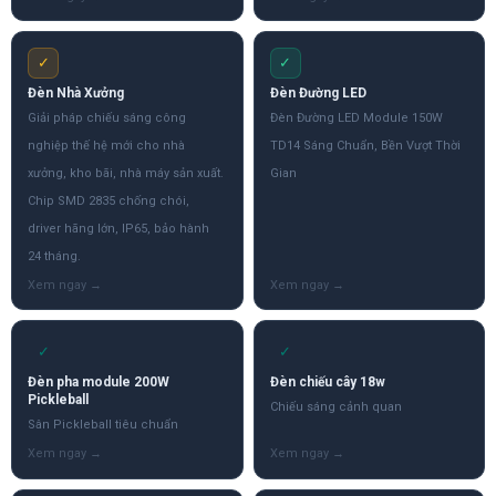
✓
✓
Đèn Nhà Xưởng
Đèn Đường LED
Giải pháp chiếu sáng công
Đèn Đường LED Module 150W
nghiệp thế hệ mới cho nhà
TD14 Sáng Chuẩn, Bền Vượt Thời
xưởng, kho bãi, nhà máy sản xuất.
Gian
Chip SMD 2835 chống chói,
driver hãng lớn, IP65, bảo hành
24 tháng.
✓
✓
Đèn pha module 200W
Đèn chiếu cây 18w
Pickleball
Chiếu sáng cảnh quan
Sân Pickleball tiêu chuẩn