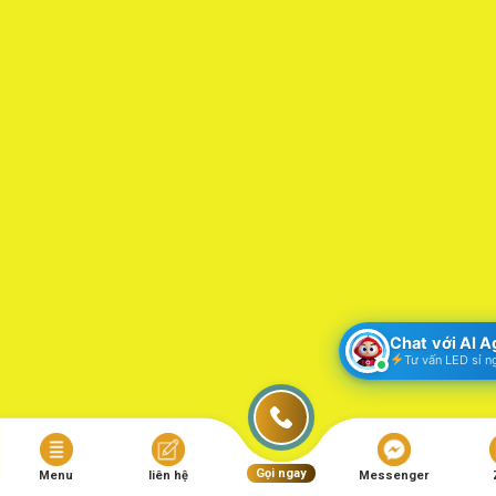
Chat với AI 
Tư vấn LED sỉ n
Gọi ngay
Menu
liên hệ
Messenger