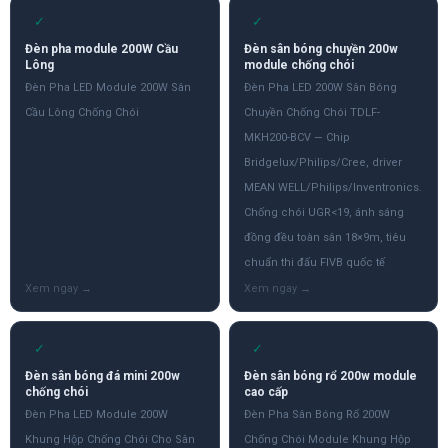
✓
✓
Đèn pha module 200W Cầu
Đèn sân bóng chuyền 200w
Lông
module chống chói
Đèn Pha LED Module 200W Sân
Đèn Pha LED 200W Sân Bóng
Cầu Lông Chống Chói
Chuyền Chống Chói TDLF-
MKH200-BCV — Chip
Bridgelux/Philips/Cree, driver
MEAN WELL/Philips/Inventronics.
Chống chói UGR<19, ánh sáng
đồng đều toàn sân 18×9m, tiêu
chuẩn thi đấu FIVB quốc tế
✓
✓
Đèn sân bóng đá mini 200w
Đèn sân bóng rổ 200w module
chống chói
cao cấp
Đèn Pha LED Module 200W
Đèn Pha Sân Bóng Rổ 200W
Khung Hộp Chống Chói Cho Sân
Chống Chói Module Khung Hộp