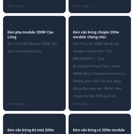
✓
✓
Đèn pha module 200W Cầu
Đèn sân bóng chuyền 200w
Lông
module chống chói
Đèn Pha LED Module 200W Sân
Đèn Pha LED 200W Sân Bóng
Cầu Lông Chống Chói
Chuyền Chống Chói TDLF-
MKH200-BCV — Chip
Bridgelux/Philips/Cree, driver
MEAN WELL/Philips/Inventronics.
Chống chói UGR<19, ánh sáng
đồng đều toàn sân 18×9m, tiêu
chuẩn thi đấu FIVB quốc tế
✓
✓
Đèn sân bóng đá mini 200w
Đèn sân bóng rổ 200w module