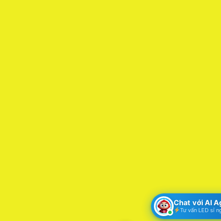
Chat với AI 
Tư vấn LED sỉ n