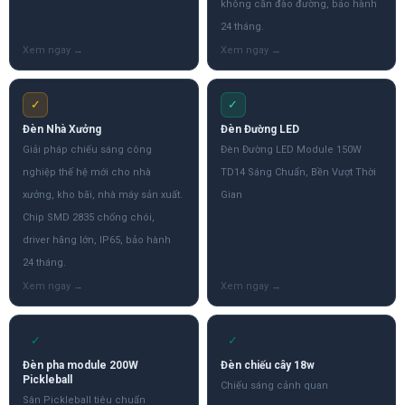
không cần đào đường, bảo hành
24 tháng.
✓
✓
Đèn Nhà Xưởng
Đèn Đường LED
Giải pháp chiếu sáng công
Đèn Đường LED Module 150W
nghiệp thế hệ mới cho nhà
TD14 Sáng Chuẩn, Bền Vượt Thời
xưởng, kho bãi, nhà máy sản xuất.
Gian
Chip SMD 2835 chống chói,
driver hãng lớn, IP65, bảo hành
24 tháng.
✓
✓
Đèn pha module 200W
Đèn chiếu cây 18w
Pickleball
Chiếu sáng cảnh quan
Sân Pickleball tiêu chuẩn