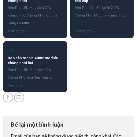
chống chói
cao cấp
Đèn Pha LED Module 200W
Đèn Pha Sân Bóng Rổ 200W
Khung Hộp Chống Chói Cho Sân
Chống Chói Module Khung Hộp
Bóng Đá Mini
✓
Đèn sân tennis 400w module
chống chói loá
Đèn Pha LED Module 400W
Chống Chói Loá Sân Tennis
Để lại một bình luận
Email của bạn sẽ không được hiển thị công khai.
Các