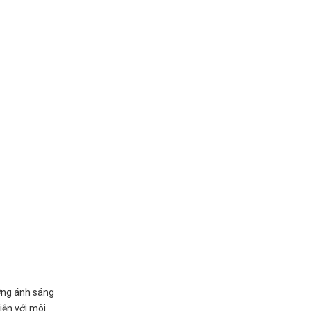
ợng ánh sáng
iện với môi