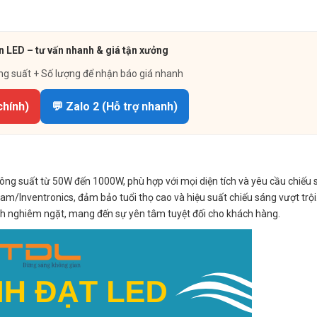
n LED – tư vấn nhanh & giá tận xưởng
ng suất + Số lượng để nhận báo giá nhanh
chính)
💬 Zalo 2 (Hỗ trợ nhanh)
g suất từ 50W đến 1000W, phù hợp với mọi diện tích và yêu cầu chiếu 
am/Inventronics, đảm bảo tuổi thọ cao và hiệu suất chiếu sáng vượt trộ
ịnh nghiêm ngặt, mang đến sự yên tâm tuyệt đối cho khách hàng.