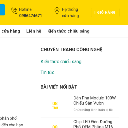
Hotline :
Hệ thống
GIỎ HÀNG
0986474671
cửa hàng
g cửa hàng
Liên hệ
Kiến thức chiếu sáng
CHUYÊN TRANG CÔNG NGHỆ
Kiến thức chiếu sáng
Tin tức
BÀI VIẾT NỔI BẬT
Đèn Pha Module 100W
Chiếu Sân Vườn
08
Th8
ở
Chức năng bình luận bị tắt
Đèn
 phân phối
Pha
Chip LED Đèn Đường
Module
g đến cho bạn
Phố OEM Philips M16
08