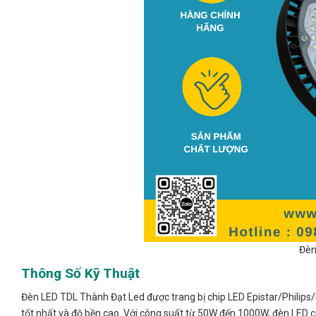
Đèn
Thông Số Kỹ Thuật
Đèn LED TDL Thành Đạt Led được trang bị chip LED Epistar/Philips
tốt nhất và độ bền cao. Với công suất từ 50W đến 1000W, đèn LED của