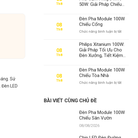
100W
50W: Giải Pháp Chiếu
Th8
Chiếu
Sáng Đỉnh Cao Từ
Sân
Thành Đạt LED – Số 1
Vườn
Đèn Pha Module 100W
Việt Nam
Chiếu Cổng
08
Th8
ở
Chức năng bình luận bị tắt
Đèn
Pha
Philips Xitanium 100W:
Module
Giải Pháp Tối Ưu Cho
08
100W
Đèn Xưởng, Tiết Kiệm
Th8
Chiếu
Điện Đến 70% – Thành
Cổng
Đạt LED Số 1 Việt Nam
Đèn Pha Module 100W
Chiếu Tòa Nhà
08
sáng. Sử
Th8
ở
Chức năng bình luận bị tắt
i. Đèn LED
Đèn
Pha
Module
BÀI VIẾT CÙNG CHỦ ĐỀ
100W
Chiếu
Đèn Pha Module 100W
Tòa
Chiếu Sân Vườn
Nhà
08/08/2026
Chip LED Đèn Đường