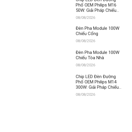
Phố OEM Philips M16
50W: Giải Pháp Chiếu
Sáng Đỉnh Cao Từ
08/08/2026
Thành Đạt LED – Số 1
Việt Nam
Đèn Pha Module 100W
Chiếu Cổng
08/08/2026
Đèn Pha Module 100W
Chiếu Tòa Nhà
08/08/2026
Chip LED Đèn Đường
Phố OEM Philips M14
300W: Giải Pháp Chiếu
Sáng Vàng Vượt Trội Từ
08/08/2026
Thành Đạt LED