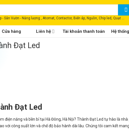
 - Sân Vườn - Năng lượng , Atomat, Contactor, Biến áp, Nguồn, Chip led, Quạt ...
Cửa hàng
Liên hệ
Tài khoản thanh toán
Hệ thốn
ành Đạt Led
ành Đạt Led
ệm điện năng và bền bỉ tại Hà Đông, Hà Nội? Thành Đạt Led tự hào là nhà
 với công suất lớn và chế độ bảo hành dài lâu. Chúng tôi cam kết man