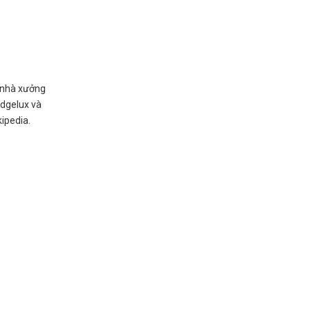
ù nhà xưởng
idgelux và
ipedia.