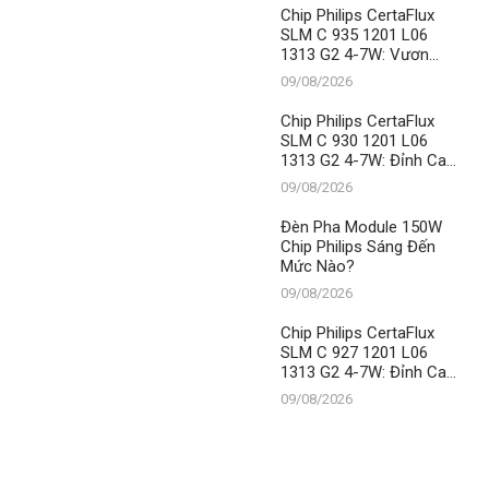
Chip Philips CertaFlux
SLM C 935 1201 L06
1313 G2 4-7W: Vươn
Tầm Chiếu Sáng Hiện
09/08/2026
Đại Cùng Thành Đạt LED
– Vị Thế Số 1 Không
Chip Philips CertaFlux
Thể Xô Đổ
SLM C 930 1201 L06
1313 G2 4-7W: Đỉnh Cao
Chiếu Sáng Từ Thành
09/08/2026
Đạt LED
Đèn Pha Module 150W
Chip Philips Sáng Đến
Mức Nào?
09/08/2026
Chip Philips CertaFlux
SLM C 927 1201 L06
1313 G2 4-7W: Đỉnh Cao
Chiếu Sáng, Khẳng Định
09/08/2026
Vị Thế Số 1 Của Thành
Đạt LED