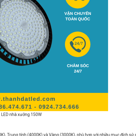
 LED nhà xưởng 150W
), Trung tính (4000K) và Vàng (3000K), phù hợp với nhiều mục đích sử