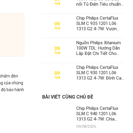
nối Tủ Điện Tiêu chuẩn
Th8
Công nghiệp – Khẳng
định Vị thế Số 1 của
Chip Philips CertaFlux
Thành Đạt LED
SLM C 935 1201 L06
09
1313 G2 4-7W: Vươn
Th8
Tầm Chiếu Sáng Hiện
Đại Cùng Thành Đạt LED
Nguồn Philips Xitanium
– Vị Thế Số 1 Không
100W TDL: Hướng Dẫn
09
Thể Xô Đổ
Lắp Đặt Chi Tiết Cho
Th8
Sân Pickleball Từ
Chuyên Gia Thành Đạt
Chip Philips CertaFlux
LED
SLM C 930 1201 L06
09
n phẩm đèn
1313 G2 4-7W: Đỉnh Cao
Th8
ởng của chúng
Chiếu Sáng Từ Thành
Đạt LED
ế độ bảo hành
BÀI VIẾT CÙNG CHỦ ĐỀ
Chip Philips CertaFlux
SLM C 940 1201 L06
1313 G2 4-7W: Chìa
Khóa Chiếu Sáng Đỉnh
09/08/2026
Cao Tại Thành Đạt LED