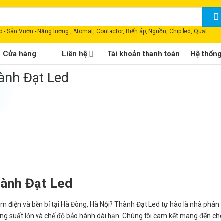
 - Sân Vườn - Năng lượng , Atomat, Contactor, Biến áp, Nguồn, Chip led, Quạt ...
Cửa hàng
Liên hệ
Tài khoản thanh toán
Hệ thốn
ành Đạt Led
ành Đạt Led
ệm điện và bền bỉ tại Hà Đông, Hà Nội? Thành Đạt Led tự hào là nhà phân
ng suất lớn và chế độ bảo hành dài hạn. Chúng tôi cam kết mang đến ch