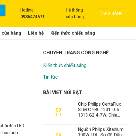
Hotline :
Hệ thống
GIỎ HÀNG
0986474671
cửa hàng
g cửa hàng
Liên hệ
Kiến thức chiếu sáng
CHUYÊN TRANG CÔNG NGHỆ
Kiến thức chiếu sáng
Tin tức
BÀI VIẾT NỔI BẬT
Chip Philips CertaFlux
SLM C 940 1201 L06
09
1313 G2 4-7W: Chìa
Th8
Khóa Chiếu Sáng Đỉnh
Cao Tại Thành Đạt LED
 phối đèn LED
Nguồn Philips Xitanium
o bạn ánh
100W TDL: Sơ đồ Đấu
09