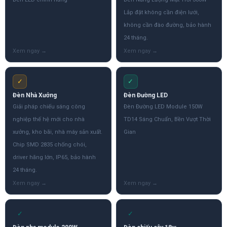
Lắp đặt không cần điện lưới,
không cần đào đường, bảo hành
24 tháng.
✓
✓
Đèn Nhà Xưởng
Đèn Đường LED
Giải pháp chiếu sáng công
Đèn Đường LED Module 150W
nghiệp thế hệ mới cho nhà
TD14 Sáng Chuẩn, Bền Vượt Thời
xưởng, kho bãi, nhà máy sản xuất.
Gian
Chip SMD 2835 chống chói,
driver hãng lớn, IP65, bảo hành
24 tháng.
✓
✓