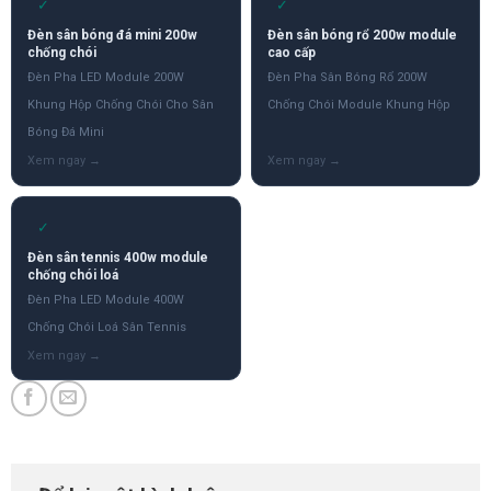
✓
✓
Đèn sân bóng đá mini 200w
Đèn sân bóng rổ 200w module
chống chói
cao cấp
Đèn Pha LED Module 200W
Đèn Pha Sân Bóng Rổ 200W
Khung Hộp Chống Chói Cho Sân
Chống Chói Module Khung Hộp
Bóng Đá Mini
✓
Đèn sân tennis 400w module
chống chói loá
Đèn Pha LED Module 400W
Chống Chói Loá Sân Tennis