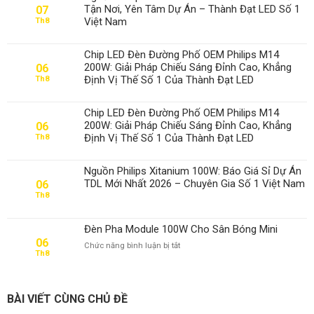
Tận Nơi, Yên Tâm Dự Án – Thành Đạt LED Số 1
07
Việt Nam
Th8
Chip LED Đèn Đường Phố OEM Philips M14
200W: Giải Pháp Chiếu Sáng Đỉnh Cao, Khẳng
06
Định Vị Thế Số 1 Của Thành Đạt LED
Th8
Chip LED Đèn Đường Phố OEM Philips M14
200W: Giải Pháp Chiếu Sáng Đỉnh Cao, Khẳng
06
Định Vị Thế Số 1 Của Thành Đạt LED
Th8
Nguồn Philips Xitanium 100W: Báo Giá Sỉ Dự Án
TDL Mới Nhất 2026 – Chuyên Gia Số 1 Việt Nam
06
Th8
Đèn Pha Module 100W Cho Sân Bóng Mini
06
ở
Chức năng bình luận bị tắt
Th8
Đèn
Pha
Module
100W
BÀI VIẾT CÙNG CHỦ ĐỀ
Cho