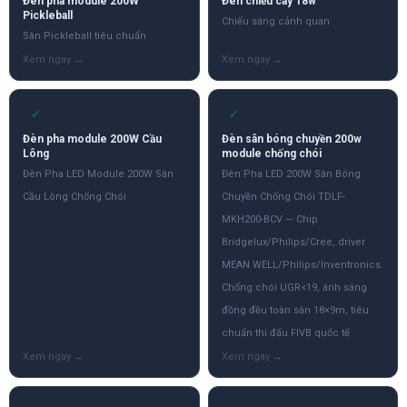
Đèn pha module 200W
Đèn chiếu cây 18w
Pickleball
Chiếu sáng cảnh quan
Sân Pickleball tiêu chuẩn
✓
✓
Đèn pha module 200W Cầu
Đèn sân bóng chuyền 200w
Lông
module chống chói
Đèn Pha LED Module 200W Sân
Đèn Pha LED 200W Sân Bóng
Cầu Lông Chống Chói
Chuyền Chống Chói TDLF-
MKH200-BCV — Chip
Bridgelux/Philips/Cree, driver
MEAN WELL/Philips/Inventronics.
Chống chói UGR<19, ánh sáng
đồng đều toàn sân 18×9m, tiêu
chuẩn thi đấu FIVB quốc tế