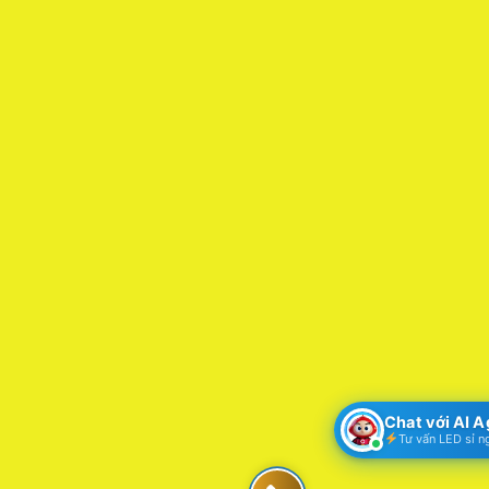
Chat với AI 
Tư vấn LED sỉ n