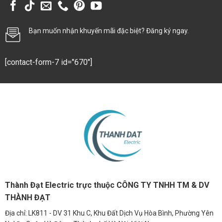
Bạn muốn nhận khuyến mãi đặc biệt? Đăng ký ngay.
[contact-form-7 id="670"]
Thành Đạt Electric trực thuộc CÔNG TY TNHH TM & DV
THÀNH ĐẠT
Địa chỉ: LK811 - DV 31 Khu C, Khu Đất Dịch Vụ Hòa Bình, Phường Yên