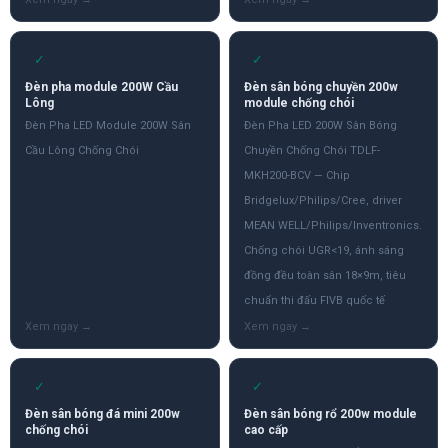
✓
✓
Đèn pha module 200W Cầu
Đèn sân bóng chuyền 200w
Lông
module chống chói
Đèn Pha LED Module 200W Sân
Đèn Pha LED 200W Sân Bóng
Cầu Lông Chống Chói
Chuyền Chống Chói TDLF-
MKH200-BCV — Chip
Bridgelux/Philips/Cree, driver
MEAN WELL/Philips/Inventronics.
Chống chói UGR<19, ánh sáng
đồng đều toàn sân 18×9m, tiêu
chuẩn thi đấu FIVB quốc tế
✓
✓
Đèn sân bóng đá mini 200w
Đèn sân bóng rổ 200w module
chống chói
cao cấp