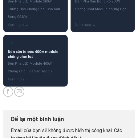
Đèn Pha LED Module 200W
Đèn Pha Sân Bóng Rổ 200W
Khung Hộp Chống Chói Cho Sân
Chống Chói Module Khung Hộp
Bóng Đá Mini
✓
Đèn sân tennis 400w module
chống chói loá
Đèn Pha LED Module 400W
Chống Chói Loá Sân Tennis
Để lại một bình luận
Email của bạn sẽ không được hiển thị công khai.
Các