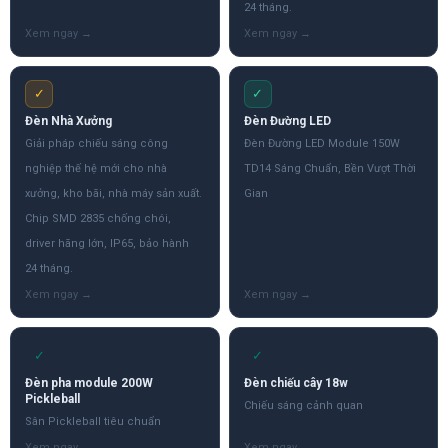
24 tháng.
✓
✓
Đèn Nhà Xưởng
Đèn Đường LED
Giải pháp chiếu sáng công
Đèn Đường LED Module 150W
nghiệp thế hệ mới cho nhà
TD14 Sáng Chuẩn, Bền Vượt Thời
xưởng, kho bãi, nhà máy sản xuất.
Gian
Chip SMD 2835 chống chói,
driver hãng lớn, IP65, bảo hành
24 tháng.
✓
✓
Đèn pha module 200W
Đèn chiếu cây 18w
Pickleball
Chiếu sáng cảnh quan
Sân Pickleball tiêu chuẩn