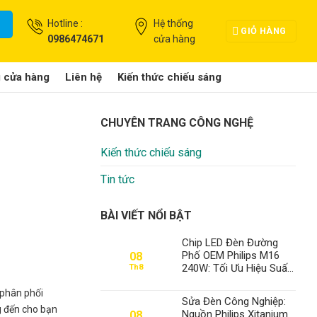
Hotline :
Hệ thống
GIỎ HÀNG
0986474671
cửa hàng
g cửa hàng
Liên hệ
Kiến thức chiếu sáng
CHUYÊN TRANG CÔNG NGHỆ
Kiến thức chiếu sáng
Tin tức
BÀI VIẾT NỔI BẬT
Chip LED Đèn Đường
Phố OEM Philips M16
08
240W: Tối Ưu Hiệu Suất,
Th8
Vững Bền Bất Chấp Thời
Gian – Đẳng Cấp Số 1
 phân phối
Sửa Đèn Công Nghiệp:
Từ Thành Đạt LED
g đến cho bạn
Nguồn Philips Xitanium
08