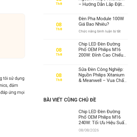
– Hướng Dẫn Lắp Đặt
Th8
An Toàn Theo Tiêu
Chuẩn Quốc Tế | Thành
Đèn Pha Module 100W
Đạt LED
Giá Bao Nhiêu?
08
Th8
ở
Chức năng bình luận bị tắt
Đèn
Pha
Chip LED Đèn Đường
Module
Phố OEM Philips M16
08
100W
200W: Đỉnh Cao Chiếu
Th8
Giá
Sáng, Bền Vững Cùng
Bao
Thời Gian – Thành Đạt
Nhiêu?
Sửa Đèn Công Nghiệp:
LED
Nguồn Philips Xitanium
08
g tôi sử dụng
& Meanwell – Vua Chất
Th8
onics, đảm
Lượng, Đỉnh Cao An
Toàn Điện Tại Thành
à đáp ứng mọi
Đạt LED
BÀI VIẾT CÙNG CHỦ ĐỀ
Chip LED Đèn Đường
Phố OEM Philips M16
240W: Tối Ưu Hiệu Suất,
Vững Bền Bất Chấp Thời
08/08/2026
Gian – Đẳng Cấp Số 1