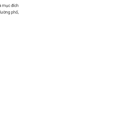
à mục đích
đường phố,