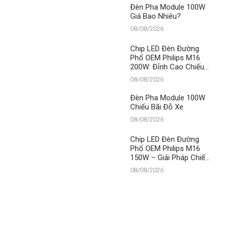
Từ Thành Đạt LED
Đèn Pha Module 100W
Giá Bao Nhiêu?
08/08/2026
Chip LED Đèn Đường
Phố OEM Philips M16
200W: Đỉnh Cao Chiếu
Sáng, Bền Vững Cùng
08/08/2026
Thời Gian – Thành Đạt
LED
Đèn Pha Module 100W
Chiếu Bãi Đỗ Xe
08/08/2026
Chip LED Đèn Đường
Phố OEM Philips M16
150W – Giải Pháp Chiếu
Sáng Tối Ưu Vượt Trội
08/08/2026
Từ Thành Đạt LED