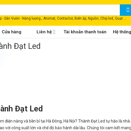
 - Sân Vườn - Năng lượng , Atomat, Contactor, Biến áp, Nguồn, Chip led, Quạt ...
Cửa hàng
Liên hệ
Tài khoản thanh toán
Hệ thốn
ành Đạt Led
ành Đạt Led
ệm điện năng và bền bỉ tại Hà Đông, Hà Nội? Thành Đạt Led tự hào là nhà
 với công suất lớn và chế độ bảo hành dài lâu. Chúng tôi cam kết man