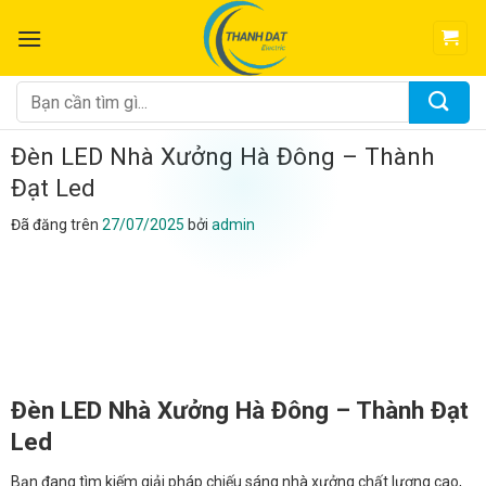
Chuyển
đến
nội
dung
Tìm
kiếm:
Đèn LED Nhà Xưởng Hà Đông – Thành
Đạt Led
Đã đăng trên
27/07/2025
bởi
admin
Đèn LED Nhà Xưởng Hà Đông – Thành Đạt
Led
Bạn đang tìm kiếm giải pháp chiếu sáng nhà xưởng chất lượng cao,