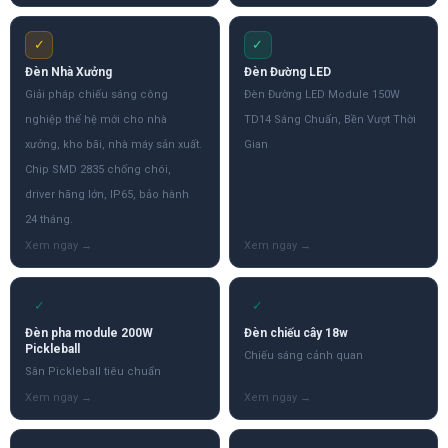
✓
✓
Đèn Nhà Xưởng
Đèn Đường LED
Giải pháp chiếu sáng công
Đèn Đường LED Module 150W
nghiệp thế hệ mới cho nhà
TD14 Sáng Chuẩn, Bền Vượt Thời
xưởng, kho bãi, nhà máy sản xuất.
Gian
Chip SMD 2835 chống chói,
driver hãng lớn, IP65, bảo hành
24 tháng.
✓
✓
Đèn pha module 200W
Đèn chiếu cây 18w
Pickleball
Chiếu sáng cảnh quan
Sân Pickleball tiêu chuẩn