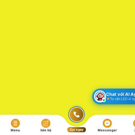
Chat với AI 
Tư vấn LED sỉ n
Gọi ngay
Menu
liên hệ
Messenger