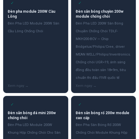
✓
✓
Đèn pha module 200W Cầu
Đèn sân bóng chuyền 200w
Lông
module chống chói
Đèn Pha LED Module 200W Sân
Đèn Pha LED 200W Sân Bóng
Cầu Lông Chống Chói
Chuyền Chống Chói TDLF-
MKH200-BCV — Chip
Bridgelux/Philips/Cree, driver
MEAN WELL/Philips/Inventronics.
Chống chói UGR<19, ánh sáng
đồng đều toàn sân 18×9m, tiêu
chuẩn thi đấu FIVB quốc tế
✓
✓
Đèn sân bóng đá mini 200w
Đèn sân bóng rổ 200w module
chống chói
cao cấp
Đèn Pha LED Module 200W
Đèn Pha Sân Bóng Rổ 200W
Khung Hộp Chống Chói Cho Sân
Chống Chói Module Khung Hộp