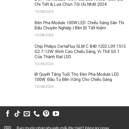
Kiệm
Chi Tiết & Lựa Chọn Tối Ưu Nhất 2024
10/08/2026
Đèn Pha Module 100W LED: Chiếu Sáng Sân Thi
Đấu Chuyên Nghiệp | Bền Bỉ Tiết Kiệm
10/08/2026
Chip Philips CertaFlux SLM C 840 1202 L09 1515
G2 7-12W: Đỉnh Cao Chiếu Sáng, Vị Thế Số 1
Của Thành Đạt LED
10/08/2026
Bí Quyết Tăng Tuổi Thọ Đèn Pha Module LED
100W: Đầu Tư Bền Vững Cho Chiếu Sáng
10/08/2026
Bạn muốn nhận khuyến mãi đặc biệt? Đăng ký ngay.