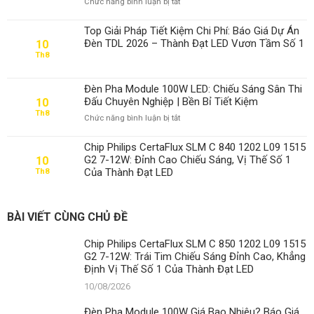
ở
Chức năng bình luận bị tắt
Đèn
Pha
Top Giải Pháp Tiết Kiệm Chi Phí: Báo Giá Dự Án
Module
Đèn TDL 2026 – Thành Đạt LED Vươn Tầm Số 1
10
100W
Th8
Giá
Bao
Nhiêu?
Đèn Pha Module 100W LED: Chiếu Sáng Sân Thi
Báo
Đấu Chuyên Nghiệp | Bền Bỉ Tiết Kiệm
10
Giá
Th8
ở
Chức năng bình luận bị tắt
Chi
Đèn
Tiết
Pha
&
Chip Philips CertaFlux SLM C 840 1202 L09 1515
Module
Lựa
G2 7-12W: Đỉnh Cao Chiếu Sáng, Vị Thế Số 1
10
100W
Chọn
Của Thành Đạt LED
Th8
LED:
Tối
Chiếu
Ưu
Sáng
Nhất
Sân
BÀI VIẾT CÙNG CHỦ ĐỀ
2024
Thi
Đấu
Chip Philips CertaFlux SLM C 850 1202 L09 1515
Chuyên
G2 7-12W: Trái Tim Chiếu Sáng Đỉnh Cao, Khẳng
Nghiệp
Định Vị Thế Số 1 Của Thành Đạt LED
|
Bền
10/08/2026
Bỉ
Tiết
Đèn Pha Module 100W Giá Bao Nhiêu? Báo Giá