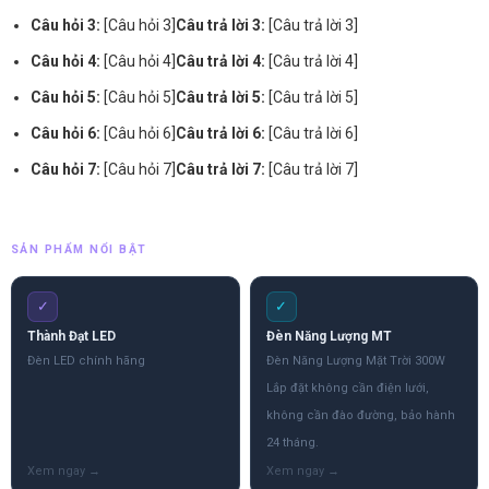
Câu hỏi 3:
[Câu hỏi 3]
Câu trả lời 3:
[Câu trả lời 3]
Câu hỏi 4:
[Câu hỏi 4]
Câu trả lời 4:
[Câu trả lời 4]
Câu hỏi 5:
[Câu hỏi 5]
Câu trả lời 5:
[Câu trả lời 5]
Câu hỏi 6:
[Câu hỏi 6]
Câu trả lời 6:
[Câu trả lời 6]
Câu hỏi 7:
[Câu hỏi 7]
Câu trả lời 7:
[Câu trả lời 7]
SẢN PHẨM NỔI BẬT
✓
✓
Thành Đạt LED
Đèn Năng Lượng MT
Đèn LED chính hãng
Đèn Năng Lượng Mặt Trời 300W
Lắp đặt không cần điện lưới,
không cần đào đường, bảo hành
24 tháng.