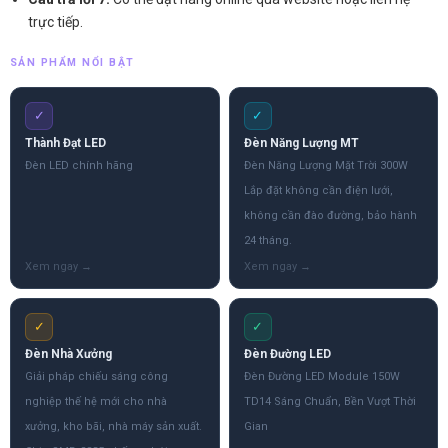
trực tiếp.
SẢN PHẨM NỔI BẬT
✓
✓
Thành Đạt LED
Đèn Năng Lượng MT
Đèn LED chính hãng
Đèn Năng Lượng Mặt Trời 300W
Lắp đặt không cần điện lưới,
không cần đào đường, bảo hành
24 tháng.
✓
✓
Đèn Nhà Xưởng
Đèn Đường LED
Giải pháp chiếu sáng công
Đèn Đường LED Module 150W
nghiệp thế hệ mới cho nhà
TD14 Sáng Chuẩn, Bền Vượt Thời
xưởng, kho bãi, nhà máy sản xuất.
Gian