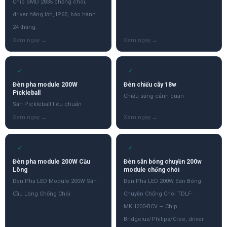
Chip SMD 2835 chống chói,
driver hãng lớn, IP65, bảo hành
24 tháng.
✓
✓
Đèn pha module 200W
Đèn chiếu cây 18w
Pickleball
Chiếu sáng cảnh quan
Sân Pickleball tiêu chuẩn
✓
✓
Đèn pha module 200W Cầu
Đèn sân bóng chuyền 200w
Lông
module chống chói
Đèn Pha LED Module 200W Sân
Đèn Pha LED 200W Sân Bóng
Cầu Lông Chống Chói
Chuyền Chống Chói TDLF-
MKH200-BCV — Chip
Bridgelux/Philips/Cree, driver