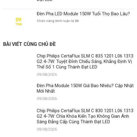
Mới
Nhất
Đèn Pha LED Module 150W Tuổi Thọ Bao Lâu?
09
ở
Chức năng bình luận bị tắt
Th8
Đèn
Pha
LED
Module
BÀI VIẾT CÙNG CHỦ ĐỀ
150W
Tuổi
Chip Philips CertaFlux SLM C 835 1201 L06 1313
Thọ
G2 4-7W: Tuyệt Đỉnh Chiếu Sáng, Khẳng Định Vị
Bao
Thế Số 1 Cùng Thành Đạt LED
Lâu?
09/08/2026
Đèn Pha Module 150W Giá Bao Nhiêu? Cập Nhật
Mới Nhất
09/08/2026
Chip Philips CertaFlux SLM C 830 1201 L06 1313
G2 4-7W: Chìa Khóa Kiến Tạo Không Gian Ánh
Sáng Đẳng Cấp Cùng Thành Đạt LED
09/08/2026