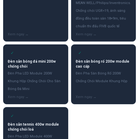
MEAN WELL/Philips/Inventronics.
Chống chói UGR<19, ánh sáng
đồng đều toàn sân 18×9m, tiêu
chuẩn thi đấu FIVB quốc tế
✓
✓
Đèn sân bóng đá mini 200w
Đèn sân bóng rổ 200w module
chống chói
cao cấp
Đèn Pha LED Module 200W
Đèn Pha Sân Bóng Rổ 200W
Khung Hộp Chống Chói Cho Sân
Chống Chói Module Khung Hộp
Bóng Đá Mini
✓
Đèn sân tennis 400w module
chống chói loá
Đèn Pha LED Module 400W