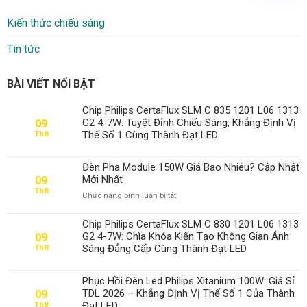
Kiến thức chiếu sáng
Tin tức
BÀI VIẾT NỔI BẬT
Chip Philips CertaFlux SLM C 835 1201 L06 1313
G2 4-7W: Tuyệt Đỉnh Chiếu Sáng, Khẳng Định Vị
09
Thế Số 1 Cùng Thành Đạt LED
Th8
Đèn Pha Module 150W Giá Bao Nhiêu? Cập Nhật
Mới Nhất
09
Th8
ở
Chức năng bình luận bị tắt
Đèn
Pha
Chip Philips CertaFlux SLM C 830 1201 L06 1313
Module
G2 4-7W: Chìa Khóa Kiến Tạo Không Gian Ánh
09
150W
Sáng Đẳng Cấp Cùng Thành Đạt LED
Th8
Giá
Bao
Nhiêu?
Phục Hồi Đèn Led Philips Xitanium 100W: Giá Sỉ
Cập
TDL 2026 – Khẳng Định Vị Thế Số 1 Của Thành
09
Nhật
Đạt LED
Th8